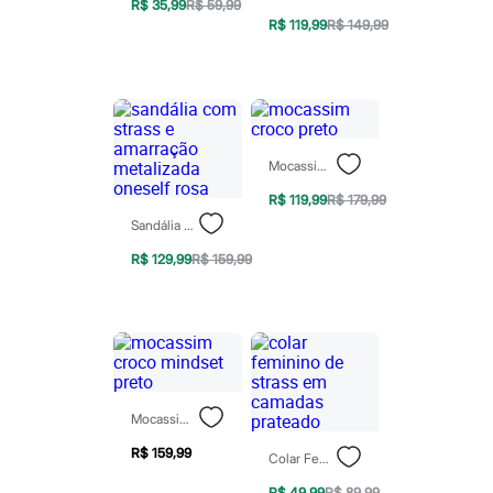
Marcas
R$ 35,99
R$ 59,99
City
R$ 119,99
R$ 149,99
Clock House
Mindset
Sawary
Yessica
Moda esportiva
Acessórios
Blusas
Mocassim Croco Preto
Calçados
R$ 119,99
R$ 179,99
Leggings
Shorts e Bermudas
Sandália Com Strass E Amarração Metalizada Oneself Rosa
Tops
R$ 129,99
R$ 159,99
Moda íntima
Calcinhas
Cintas e Modeladores
Meias
Pijamas
Sutiãs e Tops
Moda praia
Biquínis
Maiôs
Mocassim Croco Mindset Preto
Saídas de praia
R$ 159,99
Personagens
Colar Feminino De Strass Em Camadas Prateado
Plus size
R$ 49,99
R$ 89,99