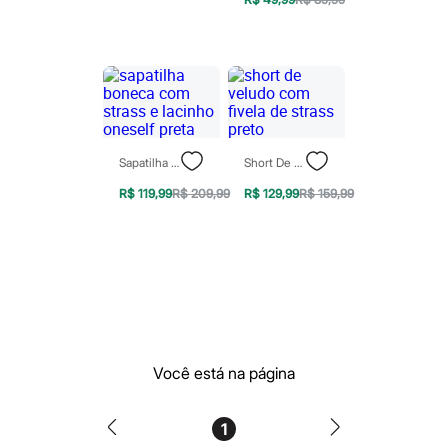
Blusas e Camisetas
Calças
Casacos e Jaquetas
Jeans
Moda esportiva
Shorts e Saias
Vestidos
Masculino
Em alta
Sapatilha Boneca Com Strass E Lacinho Oneself Preta
Short De Veludo Com Fivela De Strass Preto
Dia dos Pais
Inverno
R$ 119,99
R$ 209,99
R$ 129,99
R$ 159,99
Novidades
Roupas
Bermudas
Camisas
Calças
Camisetas e Regatas
Casacos e Jaquetas
Jeans
Polos
Acessórios
Você está na página
Bolsas e Mochilas
Chapéus e Bonés
Cintos
1
Carteiras