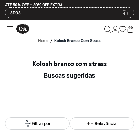
ATÉ 50% OFF + 30% OFF EXTRA
8DO8
Ofertas
Compre por Departamento
Feminino
/
Home
Kolosh Branco Com Strass
Masculino
Infantil
Calçados
Mindse7
Kolosh branco com strass
Plus Size
2 calçados por R$189
buscas sugeridas
2 peças por R$199
3 lingeries por R$99
3 itens de beleza por R$129
Até 20% off
Até 40% off
Até 60% off
A partir de 60% off
Feminino
Em alta
Filtrar por
Relevância
Inverno
Alfaiataria