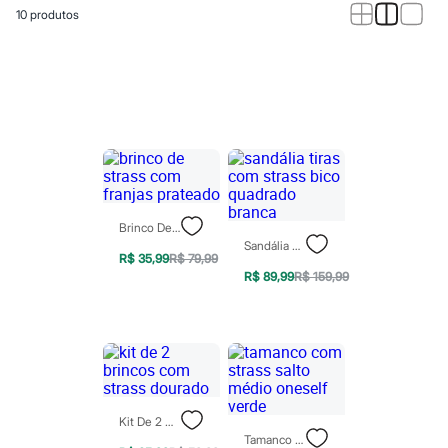
Novidades
10
produtos
Roupas
Blusas e Camisetas
Básicos
Calças
Casacos e Jaquetas
Jeans
Macacões
Saias
Shorts e Bermudas
Vestidos
Acessórios
Bolsas
Brinco De Strass Com Franjas Prateado
Bonés e Chapéus
Sandália Tiras Com Strass Bico Quadrado Branca
Bijoux
R$ 35,99
R$ 79,99
Cintos
R$ 89,99
R$ 159,99
Óculos
Relógios
Calçados
Botas
Chinelos
Rasteirinhas
Sandálias
Sapatilhas
Kit De 2 Brincos Com Strass Dourado
Tênis
Tamanco Com Strass Salto Médio Oneself Verde