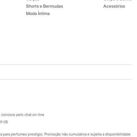
Shorts e Bermudas
Acessórios
Moda Íntima
Baixe o app
Google store
Apple store
Atendimento
 conosco pelo chat on-line
01-05
Ajuda
Fale conosco
ara perfumes prestígio. Promoção não cumulativa e sujeita a disponibilidade