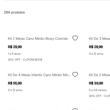
Casacos e Jaquetas
Jeans
Macacões
284
produtos
Saias
Shorts e Bermudas
Vestidos
Acessórios
Bolsas
Bonés e Chapéus
Kit 2 Meias Cano Médio Bluey Colorido
Bijoux
Cintos
R$ 29,99
R$ 29,99
Óculos
Relógios
1 a 5 anos
4 a 12 anos
Calçados
30% OFF - CUPOM 8DO8
Botas
Chinelos
Rasteirinhas
Kit De 4 Meias Infantis Cano Médio Minecraft Colorida
Sandálias
Sapatilhas
R$ 55,99
R$ 39,99
Tênis
Marcas
4 a 12 anos
0 a 24 meses
City
30% OFF - CU
Clock House
Mindset
Sawary