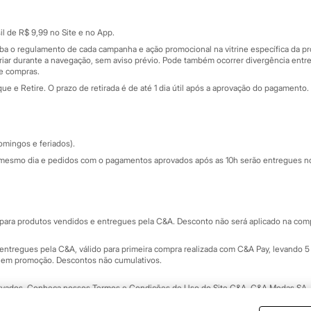
Cartão presente
atórios
Sobre o cartão presente
nceira
l de R$ 9,99 no Site e no App.
de
iba o regulamento de cada campanha e ação promocional na vitrine específica da
iar durante a navegação, sem aviso prévio. Pode também ocorrer divergência entre
de compras.
 e Retire. O prazo de retirada é de até 1 dia útil após a aprovação do pagamento. 
omingos e feriados).
mesmo dia e pedidos com o pagamentos aprovados após as 10h serão entregues no 
Segurança e qualidade
ara produtos vendidos e entregues pela C&A. Desconto não será aplicado na compr
ntregues pela C&A, válido para primeira compra realizada com C&A Pay, levando 5 
s em promoção. Descontos não cumulativos.
rvados.
Conheça nossos Termos e Condições de Uso do Site C&A
. C&A Modas SA.