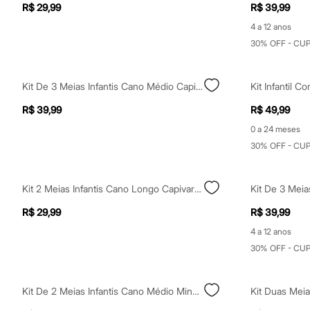
Shorts e Saias
R$ 29,99
R$ 39,99
Vestidos
4 a 12 anos
Masculino
Em alta
30% OFF - CU
Dia dos Pais
Inverno
Novidades
Kit De 3 Meias Infantis Cano Médio Capivaras Colorido
Roupas
Bermudas
R$ 39,99
R$ 49,99
Camisas
Calças
0 a 24 meses
Camisetas e Regatas
30% OFF - CU
Casacos e Jaquetas
Jeans
Polos
Kit 2 Meias Infantis Cano Longo Capivara Colorido
Acessórios
Bolsas e Mochilas
R$ 29,99
R$ 39,99
Chapéus e Bonés
Cintos
4 a 12 anos
Carteiras
30% OFF - CU
Óculos
Relógios
Calçados
Kit De 2 Meias Infantis Cano Médio Minnie Rosa
Botas
Chinelos