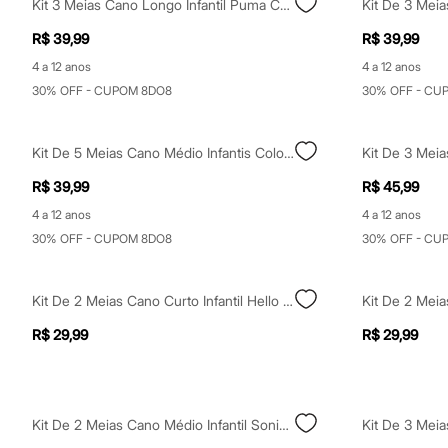
Kit 3 Meias Cano Longo Infantil Puma Colorido
Yessica
Moda esportiva
R$ 39,99
R$ 39,99
Acessórios
Blusas
4 a 12 anos
4 a 12 anos
Calçados
30% OFF - CUPOM 8DO8
30% OFF - CU
Leggings
Shorts e Bermudas
Tops
Moda íntima
Kit De 5 Meias Cano Médio Infantis Colorido
Calcinhas
Cintas e Modeladores
R$ 39,99
R$ 45,99
Meias
4 a 12 anos
4 a 12 anos
Pijamas
Sutiãs e Tops
30% OFF - CUPOM 8DO8
30% OFF - CU
Moda praia
Biquínis
Maiôs
Kit De 2 Meias Cano Curto Infantil Hello Kitty Colorido
Saídas de praia
Personagens
R$ 29,99
R$ 29,99
Plus size
Blusas e Camisetas
Calças
Casacos e Jaquetas
Jeans
Kit De 2 Meias Cano Médio Infantil Sonic Colorido
Moda esportiva