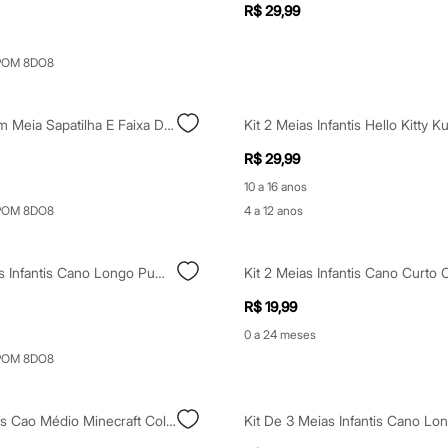
R$ 29,99
POM 8DO8
Kit Infantil Com Meia Sapatilha E Faixa De Cabelo Off White
R$ 29,99
10 a 16 anos
POM 8DO8
4 a 12 anos
Kit De 3 Meias Infantis Cano Longo Puma 30-33 Rosa
R$ 19,99
0 a 24 meses
POM 8DO8
Kit Duas Meias Cao Médio Minecraft Colorido