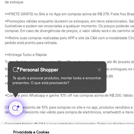
Investidores
de estoque.
Sonic
Ouvidoria / Rel
Sala de imprensa
Stitch
Educação fina
**FRETE GRÁTIS no Site e no App em compras acima de R$ 279. Frete fixo Brasi
Beleza
Privacidade
Kits
Sustentabilida
*Promoções válidas enquanto durarem os estoques, em itens selecionados. Sa
Configuração de cookies
Perfumes árabes
ilustrativas e podem ser encerradas a qualquer momento. Os preços poderão var
Minha privacidade
compras. Em caso de divergências de preços, o valor válido será o do carrinho 
Novidades
Cabelos
**Retire suas compras realizadas pelo APP e site da C&A com a modalidade Clique
Condicionador
pedido está pronto para retirada.
Escovas e Pentes
Finalizadores
**Entrega Turbo e Rápida
Shampoo
Turbo: Pedidos aprovados entre 10h e 17h, serão entregues em até 4h (exceto d
Tratamento
Cuidados com o corpo
Rápida: Pedidos com os pagamentos aprovados até as 10h, serão entregues no 
Personal Shopper
Hidratante
*O valor do frete para o turbo é R$ 24,99 e para a rápida é R$ 14,99.
Te ajudo a procurar produtos, montar looks e encontrar
Protetor solar
Formas de pagamento
presentes. O que está precisando?
*Essa condição ainda não estará disponível em todas as lojas.
Tratamento
Cuidados com o rosto
*Compre pelo Whatsapp e ganhe 10% off nas compras acima de R$ 200. Válido p
Esfoliante
Hidratante
Protetor solar
C&A Pay: desconto de 10% para compras no site e no app, produtos vendidos e e
Tônicos
de R$ 400. Desconto não válido para compra de eletrônicos, smartwatch e iten
Maquiagens
Base
Copyright Notice: © C&A e suas entidades relacionadas. Todos os direitos rese
Batom
SP Cep: 06455-000 CNPJ 45.242.914/0001-05
Privacidade e Cookies