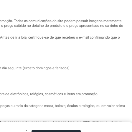
Nossas lojas
Nossas lojas plus size
Central de ética
 promoção. Todas as comunicações do site podem possuir imagens meramente
 o preço exibido no detalhe do produto e o preço apresentado no carrinho de
Eventos
Antes de ir à loja, certifique-se de que recebeu o e-mail confirmando que o
Especial Dia dos Pais
dia seguinte (exceto domingos e feriados).
a de eletrônicos, relógios, cosméticos e itens em promoção.
peças ou mais da categoria moda, beleza, óculos e relógios, ou em valor acima
 Fale conosco pelo
chat on-line
- Alameda Araguaia, 1222, Alphaville - Barueri -