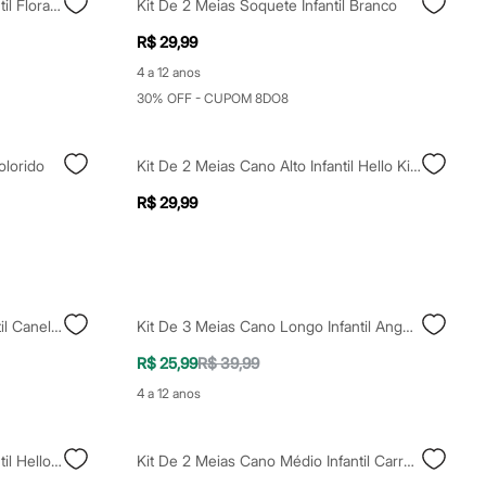
Kit De 3 Meias Cano Médio Infantil Floral Colorido
Kit De 2 Meias Soquete Infantil Branco
R$ 29,99
4 a 12 anos
30% OFF - CUPOM 8DO8
olorido
Kit De 2 Meias Cano Alto Infantil Hello Kitty Colorido
R$ 29,99
Kit De 3 Meias Cano Curto Infantil Caneladas Colorido
Kit De 3 Meias Cano Longo Infantil Angel E Stitch Colorida
R$ 25,99
R$ 39,99
4 a 12 anos
Kit De 2 Meias Cano Médio Infantil Hello Kitty Listrado Colorido
Kit De 2 Meias Cano Médio Infantil Carros - Multicor