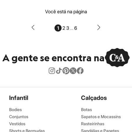
Você está na página
...
1
2
3
6
A gente se encontra na
Infantil
Calçados
Bodies
Botas
Conjuntos
Sapatos e Mocassins
Vestidos
Rasteirinhas
Shorts e Bermudas
Sandálias e Papetes