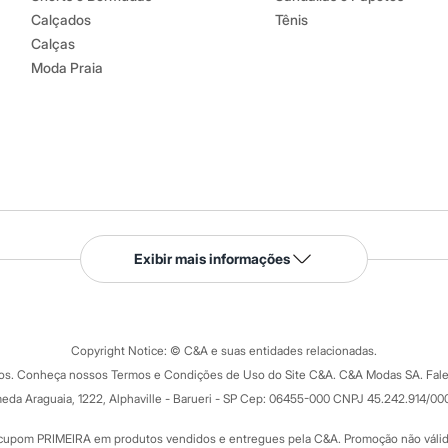
Calçados
Tênis
Calças
Moda Praia
Serviços
Exibir mais informações
Tipos de serviços
o C&A
Clique e retire
Trocas e devoluções
ograma
Copyright Notice: © C&A e suas entidades relacionadas.
Formas de pagamento
dos. Conheça nossos Termos e Condições de Uso do Site C&A. C&A Modas SA. Fale
Todas as vantagens
ay
eda Araguaia, 1222, Alphaville - Barueri - SP Cep: 06455-000 CNPJ 45.242.914/00
Minha C&A
rtão
Cupons de desconto
cupom PRIMEIRA em produtos vendidos e entregues pela C&A. Promoção não válida p