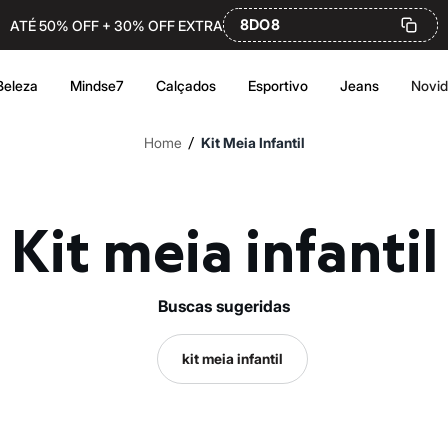
8DO8
ATÉ 50% OFF + 30% OFF EXTRA
Beleza
Mindse7
Calçados
Esportivo
Jeans
Novi
/
Home
Kit Meia Infantil
Kit meia infantil
buscas sugeridas
kit meia infantil