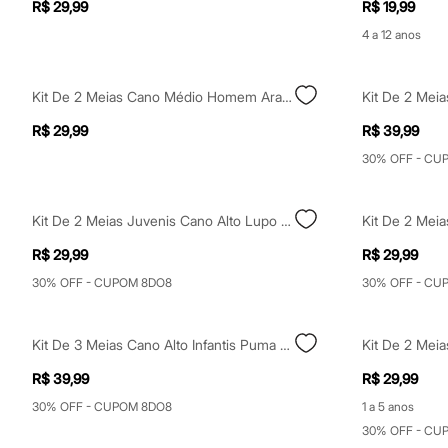
R$ 29,99
R$ 19,99
Sapatos
Sandálias e Papetes
4 a 12 anos
Tênis
Moda esportiva
Acessórios
Kit De 2 Meias Cano Médio Homem Aranha Colorido
Kit De 2 Meia
Bermudas
Camisetas
R$ 29,99
R$ 39,99
Calças
Calçados
30% OFF - CU
Regatas
Moda íntima
Cuecas
Kit De 2 Meias Juvenis Cano Alto Lupo Preta
Meias
Pijamas
R$ 29,99
R$ 29,99
Moda praia
Personagens
30% OFF - CUPOM 8DO8
30% OFF - CU
Plus size
Blusas e Camisetas
Calças
Kit De 3 Meias Cano Alto Infantis Puma Colorido
Camisas
Casacos e Jaquetas
R$ 39,99
R$ 29,99
Jeans
Moda esportiva
30% OFF - CUPOM 8DO8
1 a 5 anos
Shorts e Bermudas
30% OFF - CU
Todos os produtos