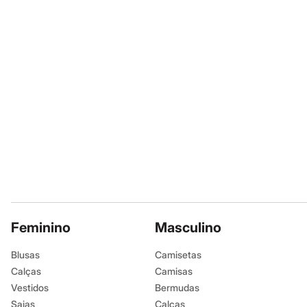
Infantil
Em alta
Arrumadinho para os meninos
Romântico para as meninas
Inverno
Novidades
Roupas menina
0 a 24 meses
1 a 5 anos
4 a 12 anos
10 a 16 anos
Roupas menino
0 a 24 meses
1 a 5 anos
4 a 12 anos
10 a 16 anos
Acessórios
Recém-nascido
Feminino
Masculino
Bolsas e Mochilas
Chapéus
Calçados
Blusas
Camisetas
Botas
Calças
Camisas
Chinelos
Vestidos
Bermudas
Pantufas
Rasteirinhas
Saias
Calças