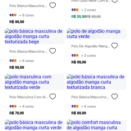
Polo Gola Padre Com Botão Piquet Verde
Sawary
Polo Básica Masculina De Algodão Manga Curta Texturizada Verde
Yessica
+
2
cores
Moda esportiva
+
6
cores
Acessórios
R$ 55,99
R$ 69,99
Blusas
R$ 99,99
Calçados
Leggings
Shorts e Bermudas
Tops
Polo De Algodão Manga Curta Verde
Moda íntima
Polo Básica Masculina De Algodão Manga Curta Texturizada Bege
Calcinhas
+
3
cores
Cintas e Modeladores
+
6
cores
R$ 99,99
Meias
R$ 99,99
Pijamas
Sutiãs e Tops
Moda praia
Biquínis
Maiôs
Saídas de praia
Polo Masculina Com Algodão Manga Curta Texturizada Verde
Polo Básica Masculina De Algodão Manga Curta Texturizada Branca
Personagens
Plus size
+
4
cores
+
6
cores
Blusas e Camisetas
R$ 79,99
R$ 89,99
Calças
Casacos e Jaquetas
Jeans