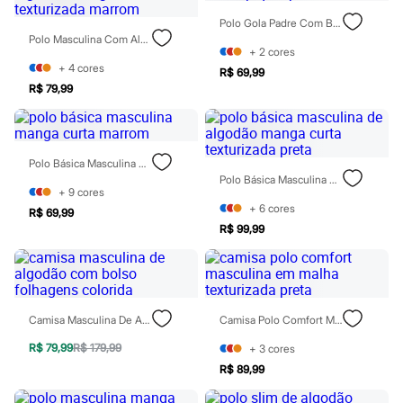
Todos os produtos
Polo Gola Padre Com Botão Piquet Preta
Infantil
Polo Masculina Com Algodão Manga Curta Texturizada Marrom
Em alta
+
2
cores
Arrumadinho para os meninos
+
4
cores
Romântico para as meninas
R$ 69,99
Inverno
R$ 79,99
Novidades
Roupas menina
0 a 24 meses
1 a 5 anos
Polo Básica Masculina Manga Curta Marrom
4 a 12 anos
Polo Básica Masculina De Algodão Manga Curta Texturizada Preta
10 a 16 anos
+
9
cores
Roupas menino
+
6
cores
R$ 69,99
0 a 24 meses
R$ 99,99
1 a 5 anos
4 a 12 anos
10 a 16 anos
Acessórios
Recém-nascido
Bolsas e Mochilas
Camisa Masculina De Algodão Com Bolso Folhagens Colorida
Camisa Polo Comfort Masculina Em Malha Texturizada Preta
Chapéus
Calçados
R$ 79,99
R$ 179,99
+
3
cores
Botas
R$ 89,99
Chinelos
Pantufas