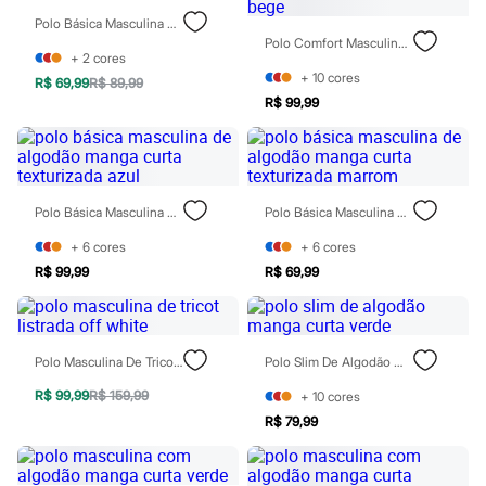
Moda esportiva
Polo Básica Masculina De Algodão Manga Curta Verde
Shorts e Saias
Polo Comfort Masculina De Algodão Manga Curta Bege
Vestidos
+
2
cores
Masculino
+
10
cores
Em alta
R$ 69,99
R$ 89,99
Dia dos Pais
R$ 99,99
Inverno
Novidades
Roupas
Bermudas
Camisas
Polo Básica Masculina De Algodão Manga Curta Texturizada Azul
Polo Básica Masculina De Algodão Manga Curta Texturizada Marrom
Calças
Camisetas e Regatas
+
6
cores
+
6
cores
Casacos e Jaquetas
R$ 99,99
R$ 69,99
Jeans
Polos
Acessórios
Bolsas e Mochilas
Chapéus e Bonés
Polo Masculina De Tricot Listrada Off White
Polo Slim De Algodão Manga Curta Verde
Cintos
Carteiras
R$ 99,99
R$ 159,99
+
10
cores
Óculos
R$ 79,99
Relógios
Calçados
Botas