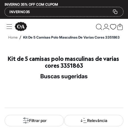
INVERNO 35% OFF COM CUPOM
INVERNO35
Ofertas
Compre por Departamento
Feminino
/
Home
Kit De 5 Camisas Polo Masculinas De Varias Cores 3351863
Masculino
Infantil
Calçados
Mindse7
Kit de 5 camisas polo masculinas de varias 
Plus Size
cores 3351863
Até 20% off
Até 40% off
buscas sugeridas
Até 60% off
A partir de 60% off
Feminino
Em alta
Inverno
Alfaiataria
Novidades
Roupas
Blusas e Camisetas
Filtrar por
Relevância
Básicos