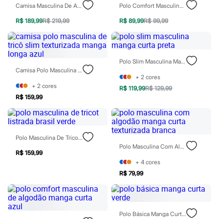
Camisa Masculina De Algodão Texturizada Bege
Polo Comfort Masculina Texturizada Verde
Patrulha Canina
Sonic
R$ 189,99
R$ 219,99
R$ 89,99
R$ 99,99
Stitch
Beleza
Kits
Perfumes árabes
Novidades
Polo Slim Masculina Manga Curta Preta
Cabelos
Camisa Polo Masculina De Tricô Slim Texturizada Manga Longa Azul
Condicionador
+
2
cores
Escovas e Pentes
+
2
cores
R$ 119,99
R$ 129,99
Finalizadores
R$ 159,99
Shampoo
Tratamento
Cuidados com o corpo
Hidratante
Polo Masculina De Tricot Listrada Brasil Verde
Protetor solar
Polo Masculina Com Algodão Manga Curta Texturizada Branca
Tratamento
R$ 159,99
Cuidados com o rosto
+
4
cores
Esfoliante
Hidratante
R$ 79,99
Protetor solar
Tônicos
Maquiagens
Base
Polo Básica Manga Curta Verde
Batom