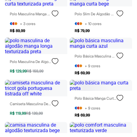
Rasteirinhas
Sandálias
Polo Masculina Manga Curta Texturizada Preta
Polo Slim De Algodão Manga Curta Bege
Tênis
Diversão
+
3
cores
+
10
cores
Marcas
Baby Club
R$ 89,99
R$ 79,99
Fifteen
Miss Fifteen
Palomino
Moda íntima
Polo Básica Masculina Manga Curta Azul
Calcinhas
Polo Masculina De Algodão Manga Longa Texturizada Preta
Cuecas
+
9
cores
Meias
R$ 129,99
R$ 159,99
R$ 69,99
Pijamas
Moda praia
Biquínis e Maiôs
Blusas de proteção
Sungas
Polo Básica Manga Curta Preta
Personagens
Camiseta Masculina De Tricot Gola Portuguesa Listrada Off White
Bluey
+
9
cores
Disney
R$ 119,99
R$ 139,99
R$ 69,99
Hello Kitty
Homem Aranha
Minecraft
Naruto