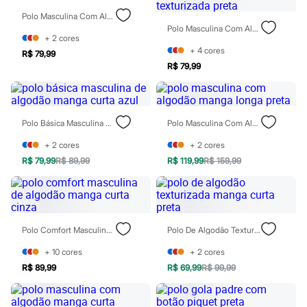
Chinelos
Polo Masculina Com Algodão Manga Curta Verde
Sapatos
Polo Masculina Com Algodão Manga Curta Texturizada Preta
Sandálias e Papetes
+
2
cores
Tênis
+
4
cores
Moda esportiva
R$ 79,99
Acessórios
R$ 79,99
Bermudas
Camisetas
Calças
Calçados
Polo Básica Masculina De Algodão Manga Curta Azul
Polo Masculina Com Algodão Manga Longa Preta
Regatas
Moda íntima
+
2
cores
+
2
cores
Cuecas
R$ 79,99
R$ 89,99
R$ 119,99
R$ 159,99
Meias
Pijamas
Moda praia
Personagens
Plus size
Blusas e Camisetas
Polo Comfort Masculina De Algodão Manga Curta Cinza
Polo De Algodão Texturizada Manga Curta Preta
Calças
Camisas
+
10
cores
+
2
cores
Casacos e Jaquetas
R$ 89,99
R$ 69,99
R$ 99,99
Jeans
Moda esportiva
Shorts e Bermudas