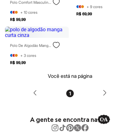
Polo Comfort Masculina De Algodão Manga Curta Azul
Blush
+
9
cores
Corretivo
+
10
cores
R$ 69,99
Gloss
R$ 99,99
Pó facial
Sombras
Al Wataniah
Banderas
Beleza C&A
Polo De Algodão Manga Curta Cinza
Boca Rosa
Bruna Tavares
+
3
cores
Carolina Herrera
R$ 99,99
Ciclo
Fran by Franciny Ehlke
Você está na página
Jean Paul Gaultier
Lancôme
Mari Maria
1
Mascavo
Niina Secrets
Océane
Payot
Rabanne
A gente se encontra na
Real Techniques
Vizzela
Vult