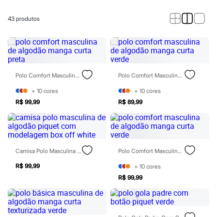
Calças
Casacos e Jaquetas
Jeans
43
produtos
Macacões
Saias
Shorts e Bermudas
Vestidos
Acessórios
Bolsas
Polo Comfort Masculina De Algodão Manga Curta Preta
Polo Comfort Masculina De Algodão Manga Curta Verde
Bonés e Chapéus
Bijoux
+
10
cores
+
10
cores
Cintos
R$ 99,99
R$ 89,99
Óculos
Relógios
Calçados
Botas
Chinelos
Rasteirinhas
Camisa Polo Masculina De Algodão Piquet Com Modelagem Box Off White
Polo Comfort Masculina De Algodão Manga Curta Verde
Sandálias
Sapatilhas
R$ 99,99
+
10
cores
Tênis
R$ 99,99
Marcas
City
Clock House
Mindset