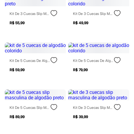
Sawary
Yessica
Moda esportiva
Kit De 3 Cuecas Slip Masculinas De Algodão Preto
Kit De 3 Cuecas Slip Masculina De Algodão Colorido
Acessórios
Blusas
R$ 55,99
R$ 49,99
Calçados
Leggings
Shorts e Bermudas
Tops
Moda íntima
Calcinhas
Cintas e Modeladores
Kit De 5 Cuecas De Algodão Colorido
Kit De 5 Cuecas De Algodão Colorido
Meias
R$ 59,99
R$ 79,99
Pijamas
Sutiãs e Tops
Moda praia
Biquínis
Maiôs
Saídas de praia
Personagens
Kit De 5 Cuecas Slip Masculina De Algodão Preto
Kit De 3 Cuecas Slip Masculina De Algodão Preto
Plus size
Blusas e Camisetas
R$ 89,99
R$ 39,99
Calças
Casacos e Jaquetas
Jeans