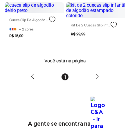
Moda esportiva
Shorts e Saias
Vestidos
Masculino
Cueca Slip De Algodão Delrio Preto
Em alta
Kit De 2 Cuecas Slip Infantil De Algodão Estampado Colorido
Dia dos Pais
+
2
cores
Inverno
R$ 29,99
R$ 15,99
Novidades
Roupas
Bermudas
Camisas
Calças
Você está na página
Camisetas e Regatas
Casacos e Jaquetas
Jeans
1
Polos
Acessórios
Bolsas e Mochilas
Chapéus e Bonés
Cintos
Carteiras
Óculos
Relógios
Calçados
A gente se encontra na
Botas