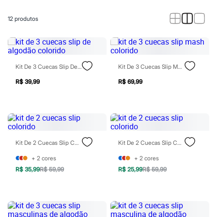
Calças
Casacos e Jaquetas
Jeans
12
produtos
Macacões
Saias
Shorts e Bermudas
Vestidos
Acessórios
Kit De 3 Cuecas Slip De Algodão Colorido
Kit De 3 Cuecas Slip Mash Colorido
Bolsas
Bonés e Chapéus
R$ 39,99
R$ 69,99
Bijoux
Cintos
Óculos
Relógios
Calçados
Botas
Chinelos
Kit De 2 Cuecas Slip Colorido
Kit De 2 Cuecas Slip Colorido
Rasteirinhas
Sandálias
+
2
cores
+
2
cores
Sapatilhas
R$ 35,99
R$ 59,99
R$ 25,99
R$ 59,99
Tênis
Marcas
City
Clock House
Mindset