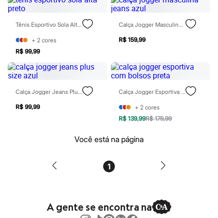
Tônicos
Maquiagens
Base
Tênis Esportivo Sola Alta Preto
Calça Jogger Masculina Jeans Azul
Batom
R$ 159,99
+
2
cores
Blush
Corretivo
R$ 99,99
Gloss
Pó facial
Sombras
Al Wataniah
Calça Jogger Jeans Plus Size Azul
Calça Jogger Esportiva Com Bolsos Preta
Banderas
Beleza C&A
R$ 99,99
+
2
cores
Boca Rosa
R$ 139,99
R$ 179,99
Bruna Tavares
Carolina Herrera
Você está na página
Ciclo
Fran by Franciny Ehlke
Jean Paul Gaultier
Lancôme
1
Mari Maria
Mascavo
Niina Secrets
Océane
A gente se encontra na
Payot