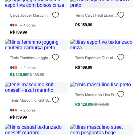
Óculos
Relógios
Calçados
Calça Jogger Masculina Esportiva Com Bolsos Cinza
Tênis Calça Fácil Esportivo Preto
Botas
Chinelos
R$ 159,99
+
4
cores
Sapatos
R$ 139,99
Sandálias e Papetes
Tênis
Moda esportiva
Acessórios
Bermudas
Tênis Feminino Jogging Chuteira Camurça Preto
Tênis Esportivo Texturizado Cinza
Camisetas
R$ 189,99
+
2
cores
Calças
Calçados
R$ 149,99
R$ 189,99
Regatas
Moda íntima
Cuecas
Tênis Masculino Liso Preto
Meias
Tênis Masculino Knit Oneself - Azul Marinho
Pijamas
R$ 129,99
R$ 159,99
Moda praia
+
2
cores
Personagens
R$ 159,99
Plus size
Blusas e Camisetas
Calças
Camisas