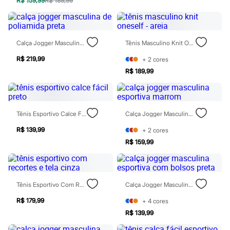
R$ 159,99
R$ 189,99
Blusas e Camisetas
Calças
Casacos e Jaquetas
Jeans
Moda esportiva
Calça Jogger Masculina De Poliamida Preta
Tênis Masculino Knit Oneself - Areia
Shorts e Saias
Vestidos
R$ 219,99
+
2
cores
Masculino
R$ 189,99
Em alta
Dia dos Pais
Inverno
Novidades
Roupas
Tênis Esportivo Calce Fácil Preto
Calça Jogger Masculina Esportiva Marrom
Bermudas
R$ 139,99
+
2
cores
Camisas
Calças
R$ 159,99
Camisetas e Regatas
Casacos e Jaquetas
Jeans
Polos
Tênis Esportivo Com Recortes E Tela Cinza
Calça Jogger Masculina Esportiva Com Bolsos Preta
Acessórios
Bolsas e Mochilas
R$ 179,99
+
4
cores
Chapéus e Bonés
R$ 139,99
Cintos
Carteiras