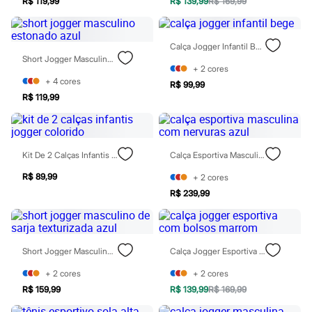
R$ 119,99
R$ 139,99
R$ 169,99
Hello Kitty
Homem Aranha
Minecraft
Naruto
Calça Jogger Infantil Bege
Patrulha Canina
Short Jogger Masculino Estonado Azul
+
2
cores
Sonic
+
4
cores
Stitch
R$ 99,99
Beleza
R$ 119,99
Kits
Perfumes árabes
Novidades
Cabelos
Kit De 2 Calças Infantis Jogger Colorido
Calça Esportiva Masculina Com Nervuras Azul
Condicionador
Escovas e Pentes
R$ 89,99
+
2
cores
Finalizadores
R$ 239,99
Shampoo
Tratamento
Cuidados com o corpo
Hidratante
Protetor solar
Short Jogger Masculino De Sarja Texturizada Azul
Calça Jogger Esportiva Com Bolsos Marrom
Tratamento
Cuidados com o rosto
+
2
cores
+
2
cores
Esfoliante
R$ 159,99
R$ 139,99
R$ 169,99
Hidratante
Protetor solar