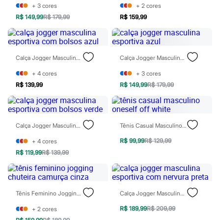
Marcas
+
3
cores
+
2
cores
City
R$ 149,99
R$ 179,99
R$ 159,99
Clock House
Mindset
Sawary
Yessica
Moda esportiva
Calça Jogger Masculina Esportiva Com Bolsos Azul
Calça Jogger Masculina Esportiva Azul
Acessórios
Blusas
+
4
cores
+
3
cores
Calçados
R$ 139,99
R$ 149,99
R$ 179,99
Leggings
Shorts e Bermudas
Tops
Moda íntima
Calcinhas
Calça Jogger Masculina Esportiva Com Bolsos Verde
Tênis Casual Masculino Oneself Off White
Cintas e Modeladores
R$ 99,99
R$ 129,99
+
4
cores
Meias
Pijamas
R$ 119,99
R$ 139,99
Sutiãs e Tops
Moda praia
Biquínis
Maiôs
Tênis Feminino Jogging Chuteira Camurça Cinza
Calça Jogger Masculina Esportiva Com Nervura Preta
Saídas de praia
Personagens
R$ 189,99
R$ 209,99
+
2
cores
Plus size