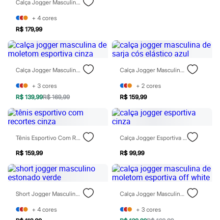
Calça Jogger Masculina De Sarja Cinza
Calçados
Botas
+
4
cores
Chinelos
R$ 179,99
Pantufas
Rasteirinhas
Sandálias
Tênis
Diversão
Calça Jogger Masculina De Moletom Esportiva Cinza
Calça Jogger Masculina De Sarja Cós Elástico Azul
Marcas
Baby Club
+
3
cores
+
2
cores
Fifteen
R$ 139,99
R$ 169,99
R$ 159,99
Miss Fifteen
Palomino
Moda íntima
Calcinhas
Cuecas
Tênis Esportivo Com Recortes Cinza
Calça Jogger Esportiva Cinza
Meias
R$ 159,99
R$ 99,99
Pijamas
Moda praia
Biquínis e Maiôs
Blusas de proteção
Sungas
Short Jogger Masculino Estonado Verde
Calça Jogger Masculina De Moletom Esportiva Off White
Personagens
Bluey
+
4
cores
+
3
cores
Disney