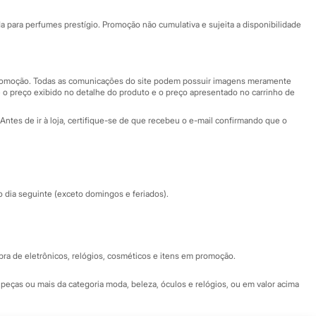
Ajuda
Fale conosco
ara perfumes prestígio. Promoção não cumulativa e sujeita a disponibilidade
Nossas lojas
Nossas lojas plus size
Central de ética
 promoção. Todas as comunicações do site podem possuir imagens meramente
 o preço exibido no detalhe do produto e o preço apresentado no carrinho de
Eventos
Antes de ir à loja, certifique-se de que recebeu o e-mail confirmando que o
Especial Dia dos Pais
dia seguinte (exceto domingos e feriados).
a de eletrônicos, relógios, cosméticos e itens em promoção.
peças ou mais da categoria moda, beleza, óculos e relógios, ou em valor acima