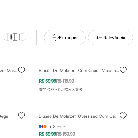
Filtrar por
Relevância
Blusão De Tricot Com Capuz - Azul Marinho
Blusão De Moletom Com Capuz Visionary Preto
R$ 69,99
R$ 119,99
30% OFF - CUPOM 8DO8
Bege
Blusão De Moletom Oversized Com Capuz Azul
+
3
cores
R$ 69,99
R$ 159,99