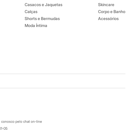
Casacos e Jaquetas
Skincare
Calças
Corpo e Banho
Shorts e Bermudas
Acessórios
Moda Íntima
Baixe o app
Google store
Apple store
Atendimento
 conosco pelo chat on-line
01-05