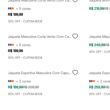
Jaqueta Masculina Corta Vento Com Capuz Esportiva Preta
Shorts e Saias
Vestidos
+
5
cores
R$ 219,99
R$ 
Masculino
R$ 199,99
Em alta
Dia dos Pais
30% OFF - CUPOM 8DO8
Inverno
Novidades
Roupas
Jaqueta Masculina Corta Vento Com Capuz Esportiva Verde
Bermudas
Camisas
+
5
cores
R$ 249,99
R$
Calças
Camisetas e Regatas
R$ 199,99
30% OFF - CU
Casacos e Jaquetas
30% OFF - CUPOM 8DO8
Jeans
Polos
Acessórios
Bolsas e Mochilas
Jaqueta Esportiva Masculina Com Capuz Preta
Chapéus e Bonés
+
2
cores
+
2
core
Cintos
Carteiras
R$ 189,99
R$ 209,99
R$ 259,99
R$ 
Óculos
30% OFF - CUPOM 8DO8
30% OFF - CU
Relógios
Calçados
Botas
Chinelos