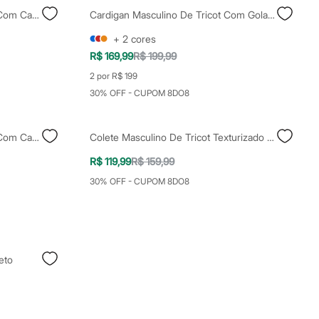
Jaqueta Masculina Corta Vento Com Capuz Esportiva Azul
Cardigan Masculino De Tricot Com Gola Preto
+
2
cores
R$ 169,99
R$ 199,99
2 por R$ 199
30% OFF - CUPOM 8DO8
Jaqueta Masculina Corta Vento Com Capuz Esportiva Cinza
Colete Masculino De Tricot Texturizado Off White
R$ 119,99
R$ 159,99
30% OFF - CUPOM 8DO8
eto