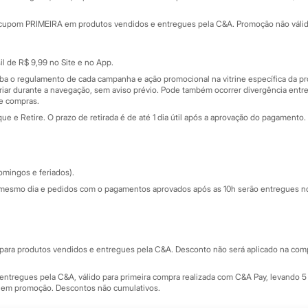
Minha C&A
rtão
Cupons de desconto
cupom PRIMEIRA em produtos vendidos e entregues pela C&A. Promoção não válida p
Cartão presente
atórios
Sobre o cartão presente
nceira
l de R$ 9,99 no Site e no App.
de
iba o regulamento de cada campanha e ação promocional na vitrine específica da
iar durante a navegação, sem aviso prévio. Pode também ocorrer divergência entre
de compras.
 e Retire. O prazo de retirada é de até 1 dia útil após a aprovação do pagamento. 
omingos e feriados).
mesmo dia e pedidos com o pagamentos aprovados após as 10h serão entregues no 
Segurança e qualidade
ara produtos vendidos e entregues pela C&A. Desconto não será aplicado na compr
ntregues pela C&A, válido para primeira compra realizada com C&A Pay, levando 5 
s em promoção. Descontos não cumulativos.