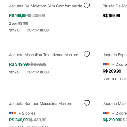
Sapatos
Jaqueta De Moletom Slim Comfort Verde
Blusão De Mo
Sandálias e Papetes
Tênis
R$ 169,99
R$ 209,99
R$ 199,99
Moda esportiva
Acessórios
2 por R$ 199
Bermudas
30% OFF - CUPOM 8DO8
Camisetas
Calças
Calçados
Regatas
Moda íntima
Jaqueta Masculina Texturizada Marrom
Cuecas
Meias
R$ 349,99
R$ 369,99
+
2
core
Pijamas
R$ 209,99
30% OFF - CUPOM 8DO8
Moda praia
Personagens
30% OFF - CU
Plus size
Blusas e Camisetas
Calças
Camisas
Jaqueta Bomber Masculina Marrom
Casacos e Jaquetas
Jeans
+
2
cores
+
2
core
Moda esportiva
R$ 249,99
R$ 439,99
R$ 219,99
R$ 
Shorts e Bermudas
Todos os produtos