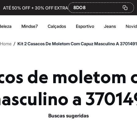
8DO8
ATÉ 50% OFF + 30% OFF EXTRA
Beleza
Mindse7
Calçados
Esportivo
Jeans
Novi
/
Home
Kit 2 Casacos De Moletom Com Capuz Masculino A 3701491
asculino a 37014
buscas sugeridas