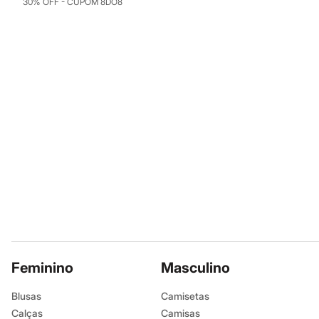
30% OFF - CUPOM 8DO8
Infantil
Em alta
Arrumadinho para os meninos
Romântico para as meninas
Inverno
Novidades
Roupas menina
0 a 24 meses
1 a 5 anos
4 a 12 anos
10 a 16 anos
Roupas menino
0 a 24 meses
1 a 5 anos
4 a 12 anos
10 a 16 anos
Acessórios
Recém-nascido
Bolsas e Mochilas
Chapéus
Calçados
Feminino
Masculino
Botas
Chinelos
Blusas
Camisetas
Pantufas
Calças
Camisas
Rasteirinhas