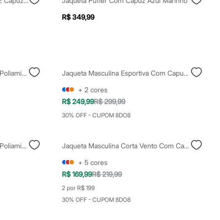
Jaqueta Masculina Com Bolsos E Capuz Laranja
Jaqueta Puffer Com Capuz Azul Marinho
R$ 349,99
Jaqueta Esportiva Masculina De Poliamida Com Capuz - Azul Marinho
Jaqueta Masculina Esportiva Com Capuz Cinza
+
2
cores
R$ 249,99
R$ 299,99
30% OFF - CUPOM 8DO8
Jaqueta Esportiva Masculina De Poliamida Com Capuz Preta
Jaqueta Masculina Corta Vento Com Capuz Esportiva Verde
+
5
cores
R$ 169,99
R$ 219,99
2 por R$ 199
30% OFF - CUPOM 8DO8