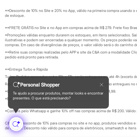
Sustentabilidade
Sonic
Solicite seu ca
Mapa do site
Stitch
**Desconto de 10% no Site e 20% no App, válido na primeira compra usando o 
Governança
Investidores
Beleza
de estoque.
Ouvidoria / Rel
Kits
Sala de imprensa
Perfumes árabes
Educação fina
**FRETE GRÁTIS no Site e no App em compras acima de R$ 279. Frete fixo Brasi
Novidades
Privacidade
Sustentabilida
*Promoções válidas enquanto durarem os estoques, em itens selecionados. Sa
Configuração de cookies
Cabelos
ilustrativas e podem ser encerradas a qualquer momento. Os preços poderão var
Condicionador
Minha privacidade
compras. Em caso de divergências de preços, o valor válido será o do carrinho 
Escovas e Pentes
**Retire suas compras realizadas pelo APP e site da C&A com a modalidade Clique
Finalizadores
pedido está pronto para retirada.
Shampoo
Tratamento
**Entrega Turbo e Rápida
Cuidados com o corpo
Hidratante
Turbo: Pedidos aprovados entre 10h e 17h, serão entregues em até 4h (exceto d
Protetor solar
Rápida: Pedidos com os pagamentos aprovados até as 10h, serão entregues no 
Personal Shopper
Tratamento
*O valor do frete para o turbo é R$ 24,99 e para a rápida é R$ 14,99.
Cuidados com o rosto
Te ajudo a procurar produtos, montar looks e encontrar
Formas de pagamento
Esfoliante
presentes. O que está precisando?
*Essa condição ainda não estará disponível em todas as lojas.
Hidratante
Protetor solar
*Compre pelo Whatsapp e ganhe 10% off nas compras acima de R$ 200. Válido p
Tônicos
Maquiagens
C&A Pay: desconto de 10% para compras no site e no app, produtos vendidos e e
Base
de R$ 400. Desconto não válido para compra de eletrônicos, smartwatch e iten
Batom