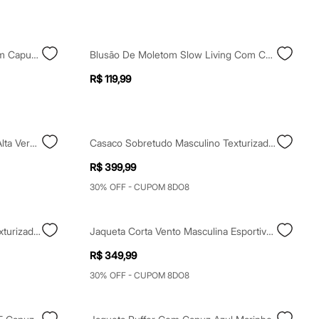
Jaqueta Esportiva Masculina Com Capuz Marrom
Blusão De Moletom Slow Living Com Capuz Bege
R$ 119,99
Jaqueta De Moletom Slim Gola Alta Verde Militar
Casaco Sobretudo Masculino Texturizado Marrom
R$ 399,99
30% OFF - CUPOM 8DO8
Casaco Sobretudo Masculino Texturizado Marrom
Jaqueta Corta Vento Masculina Esportiva Com Capuz Preta
R$ 349,99
30% OFF - CUPOM 8DO8