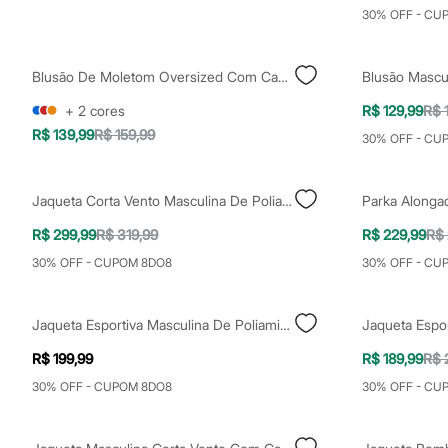
Yessica
30% OFF - CU
Moda esportiva
Acessórios
Blusas
Blusão De Moletom Oversized Com Capuz Verde
Calçados
Leggings
+
2
cores
R$ 129,99
R$ 
Shorts e Bermudas
Tops
R$ 139,99
R$ 159,99
30% OFF - CU
Moda íntima
Calcinhas
Cintas e Modeladores
Jaqueta Corta Vento Masculina De Poliamida Com Capuz Verde
Meias
Pijamas
R$ 299,99
R$ 319,99
R$ 229,99
R$ 
Sutiãs e Tops
Moda praia
30% OFF - CUPOM 8DO8
30% OFF - CU
Biquínis
Maiôs
Saídas de praia
Jaqueta Esportiva Masculina De Poliamida Com Capuz Texturizada Verde
Personagens
Plus size
R$ 199,99
R$ 189,99
R$ 
Blusas e Camisetas
Calças
30% OFF - CUPOM 8DO8
30% OFF - CU
Casacos e Jaquetas
Jeans
Moda esportiva