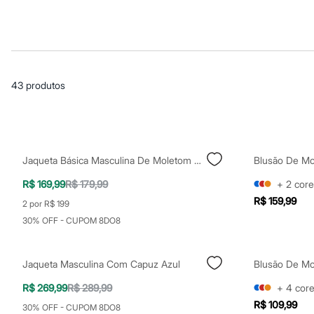
Casacos e Jaquetas
Jeans
Macacões
Saias
Shorts e Bermudas
Vestidos
Acessórios
43
produtos
Bolsas
Bonés e Chapéus
Bijoux
Cintos
Óculos
Relógios
Jaqueta Básica Masculina De Moletom Com Capuz Cinza
Calçados
Botas
R$ 169,99
R$ 179,99
+
2
core
Chinelos
R$ 159,99
Rasteirinhas
2 por R$ 199
Sandálias
30% OFF - CUPOM 8DO8
Sapatilhas
Tênis
Marcas
Jaqueta Masculina Com Capuz Azul
City
Clock House
R$ 269,99
R$ 289,99
+
4
cor
Mindset
R$ 109,99
Sawary
30% OFF - CUPOM 8DO8