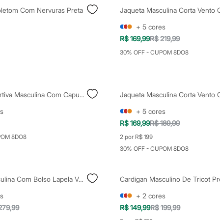
letom Com Nervuras Preta
+
5
cores
R$ 169,99
R$ 219,99
30% OFF - CUPOM 8DO8
Jaqueta Esportiva Masculina Com Capuz Azul
s
+
5
cores
R$ 169,99
R$ 189,99
POM 8DO8
2 por R$ 199
30% OFF - CUPOM 8DO8
Jaqueta Masculina Com Bolso Lapela Verde
Cardigan Masculino De Tricot Pr
s
+
2
cores
279,99
R$ 149,99
R$ 199,99