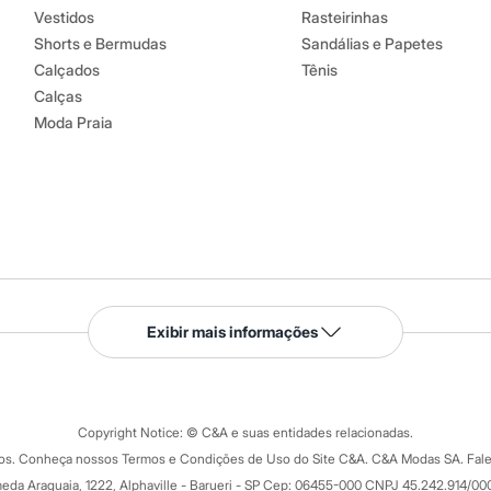
Vestidos
Rasteirinhas
Shorts e Bermudas
Sandálias e Papetes
Calçados
Tênis
Calças
Moda Praia
Serviços
Exibir mais informações
Tipos de serviços
o C&A
Clique e retire
Trocas e devoluções
ograma
Copyright Notice: © C&A e suas entidades relacionadas.
Formas de pagamento
dos. Conheça nossos Termos e Condições de Uso do Site C&A. C&A Modas SA. Fale
Todas as vantagens
ay
eda Araguaia, 1222, Alphaville - Barueri - SP Cep: 06455-000 CNPJ 45.242.914/00