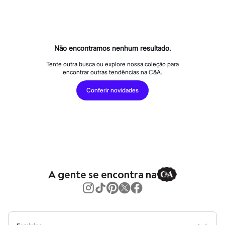
Calças
Casacos e Jaquetas
Jeans
Macacões
Saias
Shorts e Bermudas
Não encontramos nenhum resultado.
Vestidos
Acessórios
Tente outra busca ou explore nossa coleção para
encontrar outras tendências na C&A.
Bolsas
Bonés e Chapéus
Conferir novidades
Bijoux
Cintos
Óculos
Relógios
Calçados
Botas
Chinelos
Rasteirinhas
Sandálias
A gente se encontra na
Sapatilhas
Tênis
Marcas
City
Clock House
Mindset