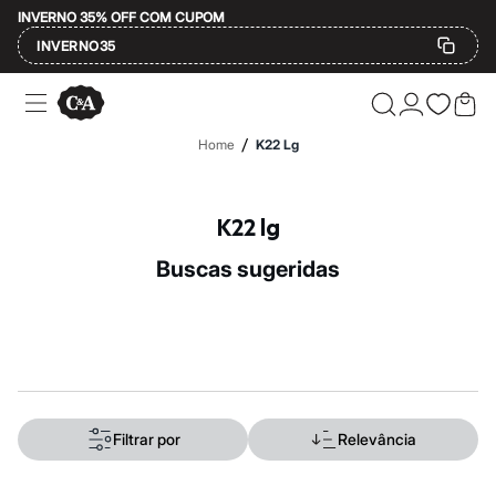
INVERNO 35% OFF COM CUPOM
INVERNO35
Ofertas
Compre por Departamento
Feminino
/
Home
K22 Lg
Masculino
Infantil
Calçados
Mindse7
K22 lg
Plus Size
Até 20% off
buscas sugeridas
Até 40% off
Até 60% off
A partir de 60% off
Feminino
Em alta
Inverno
Alfaiataria
Novidades
Roupas
Filtrar por
Relevância
Blusas e Camisetas
Básicos