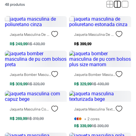
Calças
48
produtos
Casacos e Jaquetas
Jeans
Macacões
Saias
Shorts e Bermudas
Vestidos
Jaqueta Masculina De Poliuretano Cinza
Jaqueta Masculina De Poliuretano Estonada Cinza
Acessórios
Bolsas
R$ 249,99
R$ 439,99
R$ 399,99
Bonés e Chapéus
Bijoux
Cintos
Óculos
Relógios
Jaqueta Bomber Masculina De Pu Com Bolsos Preta
Jaqueta Bomber Masculina De Pu Com Bolsos Plus Size Marrom
Calçados
Botas
R$ 309,99
R$ 329,99
R$ 329,99
R$ 499,99
Chinelos
Rasteirinhas
Sandálias
Sapatilhas
Jaqueta Masculina Com Capuz Bege
Jaqueta Masculina Texturizada Bege
Tênis
Marcas
R$ 269,99
R$ 319,99
+
2
cores
City
Clock House
R$ 339,99
R$ 399,99
Mindset