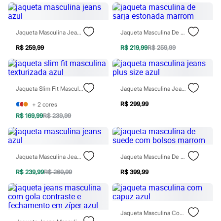
Chinelos
Sapatos
Sandálias e Papetes
Tênis
Jaqueta Masculina Jeans Azul
Jaqueta Masculina De Sarja Estonada Marrom
Moda esportiva
Acessórios
R$ 259,99
R$ 219,99
R$ 259,99
Bermudas
Camisetas
Calças
Calçados
Jaqueta Slim Fit Masculina Texturizada Azul
Jaqueta Masculina Jeans Plus Size Azul
Regatas
Moda íntima
R$ 299,99
+
2
cores
Cuecas
R$ 169,99
R$ 239,99
Meias
Pijamas
Moda praia
Personagens
Plus size
Jaqueta Masculina Jeans Azul
Jaqueta Masculina De Suede Com Bolsos Marrom
Blusas e Camisetas
Calças
R$ 239,99
R$ 269,99
R$ 399,99
Camisas
Casacos e Jaquetas
Jeans
Moda esportiva
Jaqueta Masculina Com Capuz Azul
Shorts e Bermudas