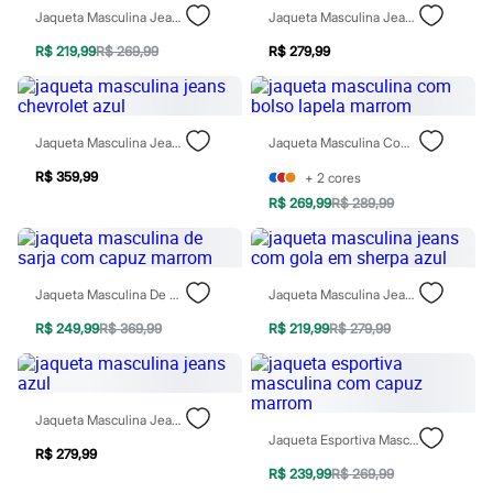
Moda esportiva
Jaqueta Masculina Jeans Preta
Jaqueta Masculina Jeans Preta
Shorts e Saias
Vestidos
R$ 219,99
R$ 269,99
R$ 279,99
Masculino
Em alta
Dia dos Pais
Inverno
Jaqueta Masculina Jeans Chevrolet Azul
Jaqueta Masculina Com Bolso Lapela Marrom
Novidades
Roupas
R$ 359,99
+
2
cores
Bermudas
Camisas
R$ 269,99
R$ 289,99
Calças
Camisetas e Regatas
Casacos e Jaquetas
Jeans
Jaqueta Masculina De Sarja Com Capuz Marrom
Jaqueta Masculina Jeans Com Gola Em Sherpa Azul
Polos
Acessórios
R$ 249,99
R$ 369,99
R$ 219,99
R$ 279,99
Bolsas e Mochilas
Chapéus e Bonés
Cintos
Carteiras
Jaqueta Masculina Jeans Azul
Óculos
Jaqueta Esportiva Masculina Com Capuz Marrom
Relógios
R$ 279,99
Calçados
R$ 239,99
R$ 269,99
Botas