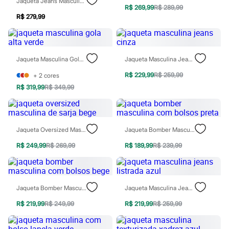
Jaqueta Jeans Masculina Com Gola Contraste E Fechamento Em Zíper Azul
Todos os produtos
R$ 269,99
R$ 289,99
Infantil
R$ 279,99
Em alta
Arrumadinho para os meninos
Romântico para as meninas
Inverno
Jaqueta Masculina Gola Alta Verde
Jaqueta Masculina Jeans Cinza
Novidades
Roupas menina
R$ 229,99
R$ 259,99
+
2
cores
0 a 24 meses
1 a 5 anos
R$ 319,99
R$ 349,99
4 a 12 anos
10 a 16 anos
Roupas menino
0 a 24 meses
Jaqueta Oversized Masculina De Sarja Bege
Jaqueta Bomber Masculina Com Bolsos Preta
1 a 5 anos
4 a 12 anos
R$ 249,99
R$ 269,99
R$ 189,99
R$ 239,99
10 a 16 anos
Acessórios
Recém-nascido
Bolsas e Mochilas
Jaqueta Bomber Masculina Com Bolsos Bege
Jaqueta Masculina Jeans Listrada Azul
Chapéus
Calçados
R$ 219,99
R$ 249,99
R$ 219,99
R$ 259,99
Botas
Chinelos
Pantufas