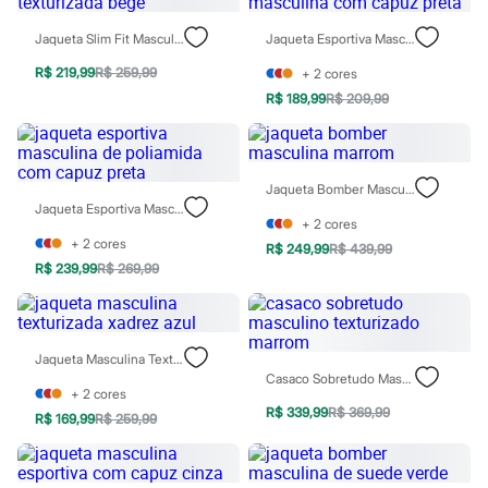
Patrulha Canina
Sonic
Jaqueta Slim Fit Masculina Texturizada Bege
Jaqueta Esportiva Masculina Com Capuz Preta
Stitch
Beleza
R$ 219,99
R$ 259,99
+
2
cores
Kits
R$ 189,99
R$ 209,99
Perfumes árabes
Novidades
Cabelos
Condicionador
Jaqueta Bomber Masculina Marrom
Escovas e Pentes
Jaqueta Esportiva Masculina De Poliamida Com Capuz Preta
Finalizadores
+
2
cores
Shampoo
+
2
cores
Tratamento
R$ 249,99
R$ 439,99
Cuidados com o corpo
R$ 239,99
R$ 269,99
Hidratante
Protetor solar
Tratamento
Cuidados com o rosto
Jaqueta Masculina Texturizada Xadrez Azul
Esfoliante
Casaco Sobretudo Masculino Texturizado Marrom
Hidratante
+
2
cores
Protetor solar
R$ 339,99
R$ 369,99
R$ 169,99
R$ 259,99
Tônicos
Maquiagens
Base
Batom