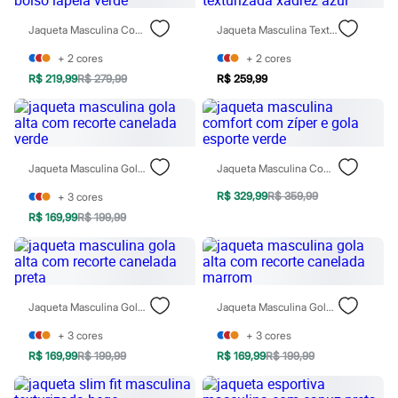
Rasteirinhas
Sandálias
Jaqueta Masculina Com Bolso Lapela Verde
Jaqueta Masculina Texturizada Xadrez Azul
Tênis
Diversão
+
2
cores
+
2
cores
Marcas
R$ 219,99
R$ 279,99
R$ 259,99
Baby Club
Fifteen
Miss Fifteen
Palomino
Moda íntima
Jaqueta Masculina Gola Alta Com Recorte Canelada Verde
Jaqueta Masculina Comfort Com Zíper E Gola Esporte Verde
Calcinhas
Cuecas
R$ 329,99
R$ 359,99
+
3
cores
Meias
Pijamas
R$ 169,99
R$ 199,99
Moda praia
Biquínis e Maiôs
Blusas de proteção
Sungas
Personagens
Jaqueta Masculina Gola Alta Com Recorte Canelada Preta
Jaqueta Masculina Gola Alta Com Recorte Canelada Marrom
Bluey
Disney
+
3
cores
+
3
cores
Hello Kitty
R$ 169,99
R$ 199,99
R$ 169,99
R$ 199,99
Homem Aranha
Minecraft
Naruto