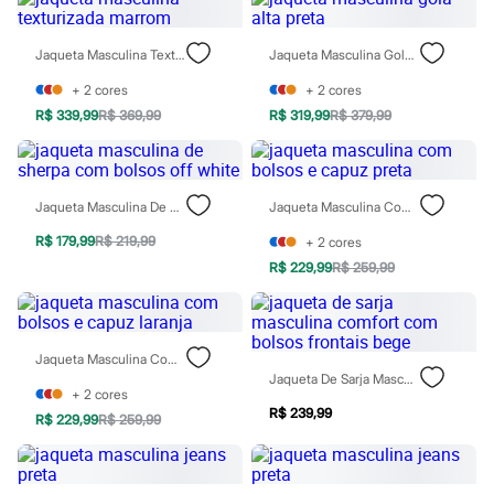
Sawary
Yessica
Moda esportiva
Jaqueta Masculina Texturizada Marrom
Jaqueta Masculina Gola Alta Preta
Acessórios
Blusas
+
2
cores
+
2
cores
Calçados
R$ 339,99
R$ 369,99
R$ 319,99
R$ 379,99
Leggings
Shorts e Bermudas
Tops
Moda íntima
Calcinhas
Jaqueta Masculina De Sherpa Com Bolsos Off White
Jaqueta Masculina Com Bolsos E Capuz Preta
Cintas e Modeladores
Meias
R$ 179,99
R$ 219,99
+
2
cores
Pijamas
R$ 229,99
R$ 259,99
Sutiãs e Tops
Moda praia
Biquínis
Maiôs
Jaqueta Masculina Com Bolsos E Capuz Laranja
Saídas de praia
Jaqueta De Sarja Masculina Comfort Com Bolsos Frontais Bege
Personagens
+
2
cores
Plus size
R$ 239,99
Blusas e Camisetas
R$ 229,99
R$ 259,99
Calças
Casacos e Jaquetas
Jeans