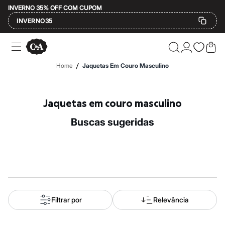
INVERNO 35% OFF COM CUPOM
INVERNO35
Ofertas
Compre por Departamento
Feminino
/
Home
Jaquetas Em Couro Masculino
Masculino
Infantil
Calçados
Mindse7
Jaquetas em couro masculino
Plus Size
Até 20% off
buscas sugeridas
Até 40% off
Até 60% off
A partir de 60% off
Feminino
Em alta
Inverno
Alfaiataria
Novidades
Roupas
Filtrar por
Relevância
Blusas e Camisetas
Básicos