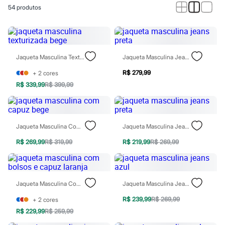
Calças
54
produtos
Casacos e Jaquetas
Jeans
Macacões
Saias
Shorts e Bermudas
Vestidos
Jaqueta Masculina Texturizada Bege
Jaqueta Masculina Jeans Preta
Acessórios
Bolsas
R$ 279,99
+
2
cores
Bonés e Chapéus
R$ 339,99
R$ 399,99
Bijoux
Cintos
Óculos
Relógios
Jaqueta Masculina Com Capuz Bege
Jaqueta Masculina Jeans Preta
Calçados
Botas
R$ 269,99
R$ 319,99
R$ 219,99
R$ 269,99
Chinelos
Rasteirinhas
Sandálias
Sapatilhas
Tênis
Jaqueta Masculina Com Bolsos E Capuz Laranja
Jaqueta Masculina Jeans Azul
Marcas
City
R$ 239,99
R$ 269,99
+
2
cores
Clock House
R$ 229,99
R$ 259,99
Mindset