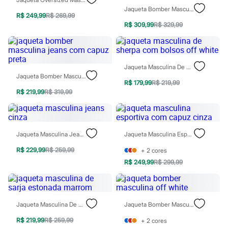
Patrulha Canina
Jaqueta Bomber Masculina De Pu Com Bolsos Preta
Sonic
R$ 249,99
R$ 269,99
Stitch
R$ 309,99
R$ 329,99
Beleza
Kits
Perfumes árabes
Novidades
Jaqueta Masculina De Sherpa Com Bolsos Off White
Cabelos
Jaqueta Bomber Masculina Jeans Com Capuz Preta
Condicionador
R$ 179,99
R$ 219,99
Escovas e Pentes
R$ 219,99
R$ 319,99
Finalizadores
Shampoo
Tratamento
Cuidados com o corpo
Jaqueta Masculina Jeans Cinza
Jaqueta Masculina Esportiva Com Capuz Cinza
Hidratante
Protetor solar
R$ 229,99
R$ 259,99
+
2
cores
Tratamento
Cuidados com o rosto
R$ 249,99
R$ 299,99
Esfoliante
Hidratante
Protetor solar
Tônicos
Jaqueta Masculina De Sarja Estonada Marrom
Jaqueta Bomber Masculina Off White
Maquiagens
Base
R$ 219,99
R$ 259,99
+
2
cores
Batom