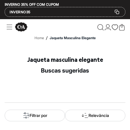
INVERNO 35% OFF COM CUPOM
INVERNO35
Ofertas
Compre por Departamento
Feminino
/
Home
Jaqueta Masculina Elegante
Masculino
Infantil
Calçados
Mindse7
Jaqueta masculina elegante
Plus Size
Até 20% off
buscas sugeridas
Até 40% off
Até 60% off
A partir de 60% off
Feminino
Em alta
Inverno
Alfaiataria
Novidades
Roupas
Filtrar por
Relevância
Blusas e Camisetas
Básicos