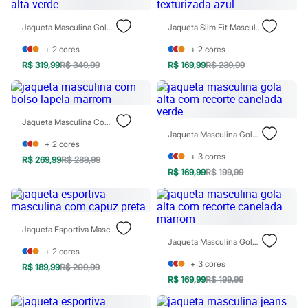
Moda esportiva
Shorts e Saias
Jaqueta Masculina Gola Alta Verde
Jaqueta Slim Fit Masculina Texturizada Azul
Vestidos
Masculino
+
2
cores
+
2
cores
Em alta
Dia dos Pais
R$ 319,99
R$ 349,99
R$ 169,99
R$ 239,99
Inverno
Novidades
Roupas
Bermudas
Jaqueta Masculina Com Bolso Lapela Marrom
Camisas
Jaqueta Masculina Gola Alta Com Recorte Canelada Verde
Calças
+
2
cores
Camisetas e Regatas
+
3
cores
R$ 269,99
R$ 289,99
Casacos e Jaquetas
R$ 169,99
R$ 199,99
Jeans
Polos
Acessórios
Bolsas e Mochilas
Chapéus e Bonés
Jaqueta Esportiva Masculina Com Capuz Preta
Cintos
Jaqueta Masculina Gola Alta Com Recorte Canelada Marrom
Carteiras
+
2
cores
Óculos
+
3
cores
R$ 189,99
R$ 209,99
Relógios
R$ 169,99
R$ 199,99
Calçados
Botas