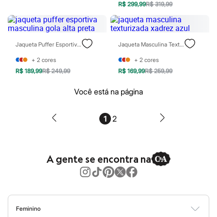
R$ 299,99
R$ 319,99
Blush
Corretivo
Gloss
Pó facial
Sombras
Jaqueta Puffer Esportiva Masculina Gola Alta Preta
Jaqueta Masculina Texturizada Xadrez Azul
Al Wataniah
Banderas
+
2
cores
+
2
cores
Beleza C&A
R$ 189,99
R$ 249,99
R$ 169,99
R$ 259,99
Boca Rosa
Bruna Tavares
Você está na página
Carolina Herrera
Ciclo
Fran by Franciny Ehlke
1
2
Jean Paul Gaultier
Lancôme
Mari Maria
Mascavo
Niina Secrets
A gente se encontra na
Océane
Payot
Rabanne
Real Techniques
Vizzela
Vult
Feminino