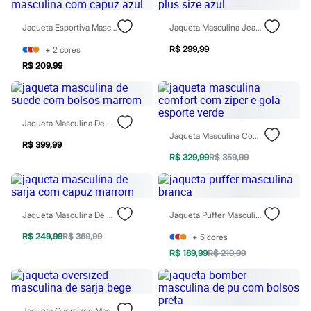
Rasteirinhas
Sandálias
Jaqueta Esportiva Masculina Com Capuz Azul
Jaqueta Masculina Jeans Plus Size Azul
Tênis
Diversão
R$ 299,99
+
2
cores
Marcas
R$ 209,99
Baby Club
Fifteen
Miss Fifteen
Palomino
Moda íntima
Jaqueta Masculina De Suede Com Bolsos Marrom
Calcinhas
Jaqueta Masculina Comfort Com Zíper E Gola Esporte Verde
Cuecas
R$ 399,99
Meias
R$ 329,99
R$ 359,99
Pijamas
Moda praia
Biquínis e Maiôs
Blusas de proteção
Jaqueta Masculina De Sarja Com Capuz Marrom
Jaqueta Puffer Masculina Branca
Sungas
Personagens
R$ 249,99
R$ 369,99
+
5
cores
Bluey
R$ 189,99
R$ 219,99
Disney
Hello Kitty
Homem Aranha
Minecraft
Naruto
Jaqueta Oversized Masculina De Sarja Bege