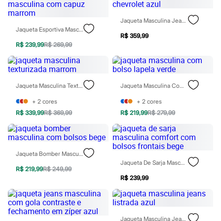
Chinelos
Sapatos
Jaqueta Masculina Jeans Chevrolet Azul
Sandálias e Papetes
Jaqueta Esportiva Masculina Com Capuz Marrom
Tênis
R$ 359,99
Moda esportiva
R$ 239,99
R$ 269,99
Acessórios
Bermudas
Camisetas
Calças
Calçados
Jaqueta Masculina Texturizada Marrom
Jaqueta Masculina Com Bolso Lapela Verde
Regatas
Moda íntima
+
2
cores
+
2
cores
Cuecas
R$ 339,99
R$ 369,99
R$ 219,99
R$ 279,99
Meias
Pijamas
Moda praia
Personagens
Jaqueta Bomber Masculina Com Bolsos Bege
Plus size
Jaqueta De Sarja Masculina Comfort Com Bolsos Frontais Bege
Blusas e Camisetas
R$ 219,99
R$ 249,99
Calças
R$ 239,99
Camisas
Casacos e Jaquetas
Jeans
Moda esportiva
Shorts e Bermudas
Jaqueta Masculina Jeans Listrada Azul