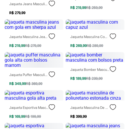
Todos os produtos
Jaqueta Jeans Masculina Com Gola Contraste E Fechamento Em Zíper Azul
Infantil
R$ 219,99
R$ 259,99
Em alta
R$ 279,99
Arrumadinho para os meninos
Romântico para as meninas
Inverno
Novidades
Jaqueta Masculina Jeans Com Gola Em Sherpa Azul
Jaqueta Masculina Com Capuz Azul
Roupas menina
0 a 24 meses
R$ 219,99
R$ 279,99
R$ 269,99
R$ 289,99
1 a 5 anos
4 a 12 anos
10 a 16 anos
Roupas menino
Jaqueta Bomber Masculina Com Bolsos Preta
0 a 24 meses
Jaqueta Puffer Masculina Gola Alta Com Bolsos Marrom
1 a 5 anos
R$ 189,99
R$ 239,99
4 a 12 anos
R$ 349,99
R$ 369,99
10 a 16 anos
Acessórios
Recém-nascido
Bolsas e Mochilas
Chapéus
Jaqueta Esportiva Masculina Gola Alta Preta
Jaqueta Masculina De Poliuretano Estonada Cinza
Calçados
Botas
R$ 169,99
R$ 199,99
R$ 399,99
Chinelos
Pantufas