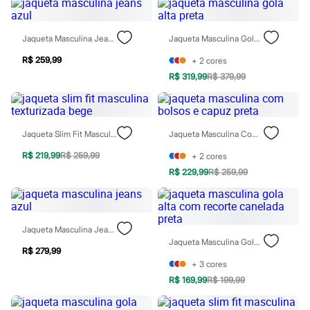
Sawary
Yessica
Moda esportiva
Jaqueta Masculina Jeans Azul
Jaqueta Masculina Gola Alta Preta
Acessórios
Blusas
R$ 259,99
+
2
cores
Calçados
Leggings
R$ 319,99
R$ 379,99
Shorts e Bermudas
Tops
Moda íntima
Calcinhas
Jaqueta Slim Fit Masculina Texturizada Bege
Jaqueta Masculina Com Bolsos E Capuz Preta
Cintas e Modeladores
Meias
R$ 219,99
R$ 259,99
+
2
cores
Pijamas
R$ 229,99
R$ 259,99
Sutiãs e Tops
Moda praia
Biquínis
Maiôs
Saídas de praia
Jaqueta Masculina Jeans Azul
Personagens
Jaqueta Masculina Gola Alta Com Recorte Canelada Preta
Plus size
R$ 279,99
Blusas e Camisetas
+
3
cores
Calças
R$ 169,99
R$ 199,99
Casacos e Jaquetas
Jeans