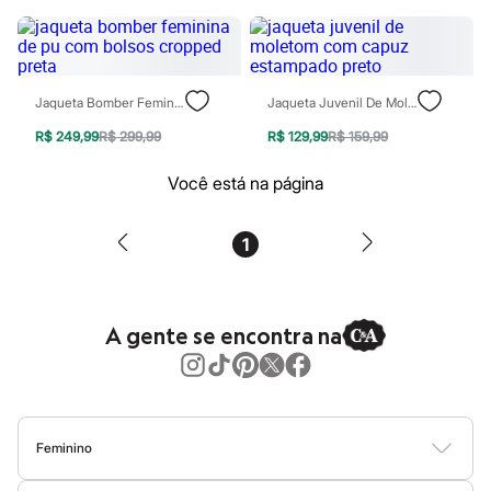
Blush
Corretivo
Gloss
Pó facial
Sombras
Jaqueta Bomber Feminina De Pu Com Bolsos Cropped Preta
Jaqueta Juvenil De Moletom Com Capuz Estampado Preto
Al Wataniah
Banderas
R$ 249,99
R$ 299,99
R$ 129,99
R$ 159,99
Beleza C&A
Boca Rosa
Você está na página
Bruna Tavares
Carolina Herrera
Ciclo
1
Fran by Franciny Ehlke
Jean Paul Gaultier
Lancôme
Mari Maria
A gente se encontra na
Mascavo
Niina Secrets
Océane
Payot
Rabanne
Real Techniques
Feminino
Vizzela
Vult
Blusas
Calças
Vestidos
Saias
Casacos
Moda Praia
Moda Íntima