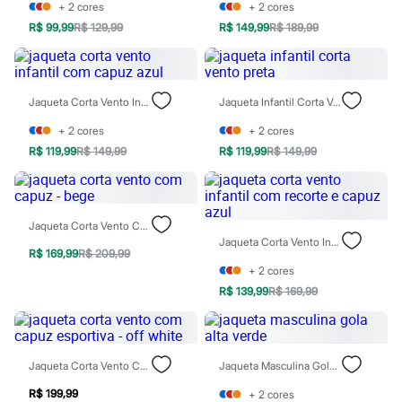
Moda esportiva
+
2
cores
+
2
cores
Shorts e Saias
R$ 99,99
R$ 129,99
R$ 149,99
R$ 189,99
Vestidos
Masculino
Em alta
Dia dos Pais
Inverno
Jaqueta Corta Vento Infantil Com Capuz Azul
Jaqueta Infantil Corta Vento Preta
Novidades
+
2
cores
+
2
cores
Roupas
Bermudas
R$ 119,99
R$ 149,99
R$ 119,99
R$ 149,99
Camisas
Calças
Camisetas e Regatas
Casacos e Jaquetas
Jaqueta Corta Vento Com Capuz - Bege
Jeans
Jaqueta Corta Vento Infantil Com Recorte E Capuz Azul
Polos
R$ 169,99
R$ 209,99
Acessórios
+
2
cores
Bolsas e Mochilas
R$ 139,99
R$ 169,99
Chapéus e Bonés
Cintos
Carteiras
Óculos
Relógios
Jaqueta Corta Vento Com Capuz Esportiva - Off White
Jaqueta Masculina Gola Alta Verde
Calçados
Botas
R$ 199,99
+
2
cores