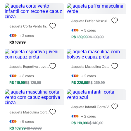
Rasteirinhas
Sandálias
Tênis
Diversão
Jaqueta Puffer Masculina Verde
Marcas
Jaqueta Corta Vento Infantil Com Recorte E Capuz Cinza
Baby Club
+
5
cores
Fifteen
+
2
cores
R$ 189,99
R$ 199,99
Miss Fifteen
R$ 169,99
Palomino
Moda íntima
Calcinhas
Cuecas
Meias
Jaqueta Esportiva Juvenil Com Capuz Preta
Jaqueta Masculina Com Bolsos E Capuz Preta
Pijamas
+
3
cores
+
2
cores
Moda praia
Biquínis e Maiôs
R$ 119,99
R$ 129,99
R$ 229,99
R$ 259,99
Blusas de proteção
Sungas
Personagens
Bluey
Jaqueta Infantil Corta Vento Azul
Disney
Jaqueta Masculina Corta Vento Com Capuz Esportiva Cinza
Hello Kitty
+
2
cores
Homem Aranha
+
5
cores
R$ 119,99
R$ 149,99
Minecraft
R$ 169,99
R$ 189,99
Naruto