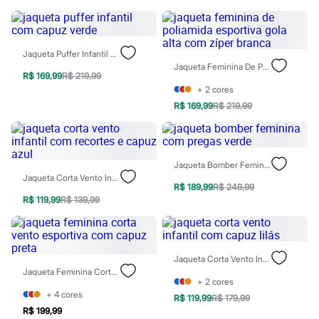
Todos os produtos
Infantil
Em alta
Arrumadinho para os meninos
Jaqueta Puffer Infantil Com Capuz Verde
Romântico para as meninas
Jaqueta Feminina De Poliamida Esportiva Gola Alta Com Zíper Branca
Inverno
R$ 169,99
R$ 219,99
Novidades
+
2
cores
Roupas menina
R$ 169,99
R$ 219,99
0 a 24 meses
1 a 5 anos
4 a 12 anos
10 a 16 anos
Roupas menino
Jaqueta Bomber Feminina Com Pregas Verde
0 a 24 meses
Jaqueta Corta Vento Infantil Com Recortes E Capuz Azul
1 a 5 anos
R$ 189,99
R$ 249,99
4 a 12 anos
R$ 119,99
R$ 139,99
10 a 16 anos
Acessórios
Recém-nascido
Bolsas e Mochilas
Jaqueta Corta Vento Infantil Com Capuz Lilás
Chapéus
Jaqueta Feminina Corta Vento Esportiva Com Capuz Preta
Calçados
+
2
cores
Botas
+
4
cores
R$ 119,99
R$ 179,99
Chinelos
R$ 199,99
Pantufas