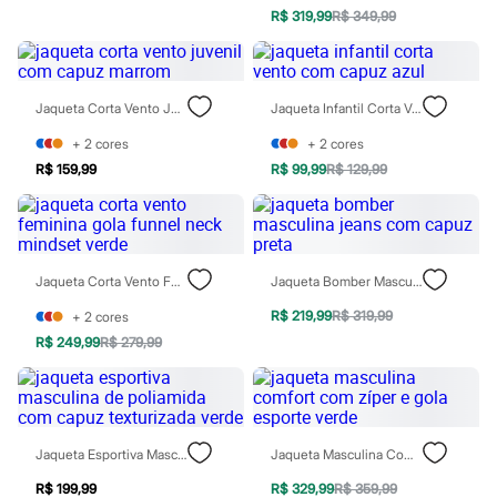
Chinelos
R$ 319,99
R$ 349,99
Sapatos
Sandálias e Papetes
Tênis
Moda esportiva
Acessórios
Jaqueta Corta Vento Juvenil Com Capuz Marrom
Jaqueta Infantil Corta Vento Com Capuz Azul
Bermudas
+
2
cores
+
2
cores
Camisetas
Calças
R$ 159,99
R$ 99,99
R$ 129,99
Calçados
Regatas
Moda íntima
Cuecas
Meias
Jaqueta Corta Vento Feminina Gola Funnel Neck Mindset Verde
Jaqueta Bomber Masculina Jeans Com Capuz Preta
Pijamas
Moda praia
R$ 219,99
R$ 319,99
+
2
cores
Personagens
R$ 249,99
R$ 279,99
Plus size
Blusas e Camisetas
Calças
Camisas
Casacos e Jaquetas
Jeans
Jaqueta Esportiva Masculina De Poliamida Com Capuz Texturizada Verde
Jaqueta Masculina Comfort Com Zíper E Gola Esporte Verde
Moda esportiva
Shorts e Bermudas
R$ 199,99
R$ 329,99
R$ 359,99