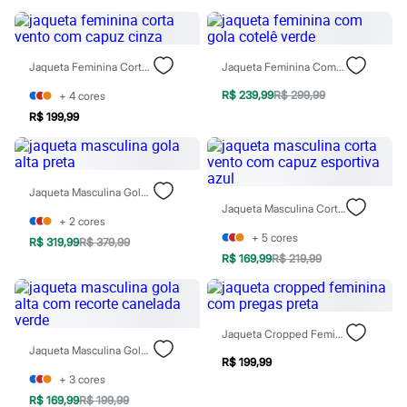
Patrulha Canina
Sonic
Stitch
Beleza
Jaqueta Feminina Corta Vento Com Capuz Cinza
Jaqueta Feminina Com Gola Cotelê Verde
Kits
Perfumes árabes
R$ 239,99
R$ 299,99
+
4
cores
Novidades
R$ 199,99
Cabelos
Condicionador
Escovas e Pentes
Finalizadores
Shampoo
Jaqueta Masculina Gola Alta Preta
Tratamento
Jaqueta Masculina Corta Vento Com Capuz Esportiva Azul
+
2
cores
Cuidados com o corpo
+
5
cores
Hidratante
R$ 319,99
R$ 379,99
Protetor solar
R$ 169,99
R$ 219,99
Tratamento
Cuidados com o rosto
Esfoliante
Hidratante
Jaqueta Cropped Feminina Com Pregas Preta
Protetor solar
Jaqueta Masculina Gola Alta Com Recorte Canelada Verde
Tônicos
R$ 199,99
Maquiagens
+
3
cores
Base
R$ 169,99
R$ 199,99
Batom