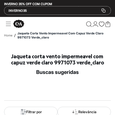
INVERNO 35% OFF COM CUPOM
INVERNO35
Ofertas
Compre por Departamento
Feminino
Jaqueta Corta Vento Impermeavel Com Capuz Verde Claro
/
Home
Masculino
9971073 Verde_claro
Infantil
Calçados
Mindse7
Jaqueta corta vento impermeavel com 
Plus Size
Até 20% off
capuz verde claro 9971073 verde_claro
Até 40% off
Até 60% off
buscas sugeridas
A partir de 60% off
Feminino
Em alta
Inverno
Alfaiataria
Novidades
Roupas
Blusas e Camisetas
Básicos
Filtrar por
Relevância