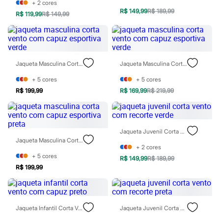
Sawary
+
2
cores
Yessica
R$ 149,99
R$ 189,99
R$ 119,99
R$ 149,99
Moda esportiva
Acessórios
Blusas
Calçados
Leggings
Shorts e Bermudas
Jaqueta Masculina Corta Vento Com Capuz Esportiva Verde
Jaqueta Masculina Corta Vento Com Capuz Esportiva Verde
Tops
+
5
cores
+
5
cores
Moda íntima
Calcinhas
R$ 199,99
R$ 169,99
R$ 219,99
Cintas e Modeladores
Meias
Pijamas
Sutiãs e Tops
Jaqueta Juvenil Corta Vento Com Recorte Verde
Moda praia
Jaqueta Masculina Corta Vento Com Capuz Esportiva Preta
Biquínis
+
2
cores
Maiôs
+
5
cores
R$ 149,99
R$ 189,99
Saídas de praia
R$ 199,99
Personagens
Plus size
Blusas e Camisetas
Calças
Casacos e Jaquetas
Jaqueta Infantil Corta Vento Com Capuz Preto
Jaqueta Juvenil Corta Vento Com Recorte Preta
Jeans