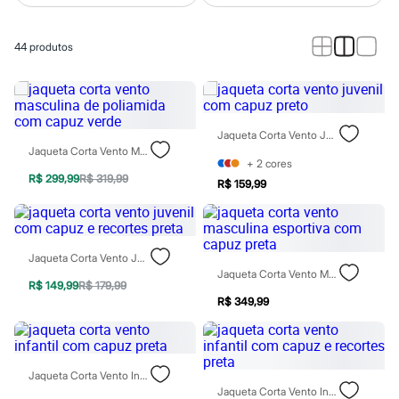
Calças
Casacos e Jaquetas
Jeans
44
produtos
Macacões
Saias
Shorts e Bermudas
Vestidos
Acessórios
Bolsas
Jaqueta Corta Vento Juvenil Com Capuz Preto
Bonés e Chapéus
Jaqueta Corta Vento Masculina De Poliamida Com Capuz Verde
Bijoux
+
2
cores
Cintos
R$ 299,99
R$ 319,99
R$ 159,99
Óculos
Relógios
Calçados
Botas
Chinelos
Jaqueta Corta Vento Juvenil Com Capuz E Recortes Preta
Rasteirinhas
Jaqueta Corta Vento Masculina Esportiva Com Capuz Preta
R$ 149,99
R$ 179,99
Sandálias
R$ 349,99
Sapatilhas
Tênis
Marcas
City
Clock House
Jaqueta Corta Vento Infantil Com Capuz Preta
Mindset
Jaqueta Corta Vento Infantil Com Capuz E Recortes Preta