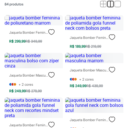
Calças
84
produtos
Casacos e Jaquetas
Jeans
Macacões
Saias
Shorts e Bermudas
Vestidos
Jaqueta Bomber Feminina De Poliuretano Marrom
Acessórios
Jaqueta Bomber Feminina De Poliamida Gola Funnel Neck Com Bolsos Preta
Bolsas
R$ 299,99
R$ 349,99
Bonés e Chapéus
R$ 189,99
R$ 219,99
Bijoux
Cintos
Óculos
Relógios
Jaqueta Bomber Masculina Marrom
Calçados
Jaqueta Bomber Masculina Bolso Com Zíper Cinza
Botas
+
2
cores
Chinelos
+
2
cores
R$ 249,99
R$ 439,99
Rasteirinhas
R$ 249,99
R$ 279,99
Sandálias
Sapatilhas
Tênis
Marcas
City
Clock House
Jaqueta Bomber Feminina Gola Funnel Neck Com Bolsos Azul
Mindset
Jaqueta Bomber Feminina De Poliamida Gola Funnel Neck Com Recortes Mindset Preta