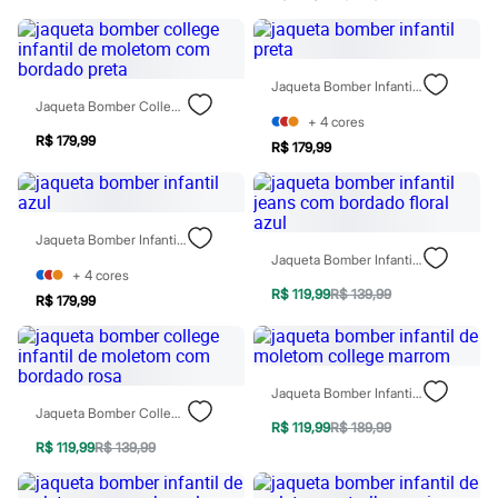
Patrulha Canina
Sonic
Stitch
Beleza
Jaqueta Bomber Infantil Preta
Kits
Jaqueta Bomber College Infantil De Moletom Com Bordado Preta
Perfumes árabes
+
4
cores
Novidades
R$ 179,99
R$ 179,99
Cabelos
Condicionador
Escovas e Pentes
Finalizadores
Shampoo
Jaqueta Bomber Infantil Azul
Tratamento
Jaqueta Bomber Infantil Jeans Com Bordado Floral Azul
Cuidados com o corpo
+
4
cores
Hidratante
R$ 119,99
R$ 139,99
R$ 179,99
Protetor solar
Tratamento
Cuidados com o rosto
Esfoliante
Jaqueta Bomber Infantil De Moletom College Marrom
Hidratante
Jaqueta Bomber College Infantil De Moletom Com Bordado Rosa
Protetor solar
R$ 119,99
R$ 189,99
Tônicos
R$ 119,99
R$ 139,99
Maquiagens
Base
Batom