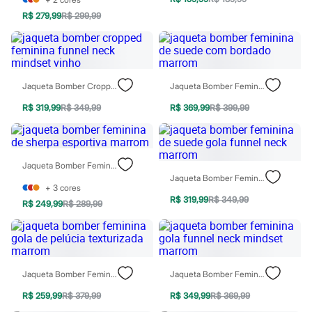
Moda esportiva
Shorts e Saias
R$ 279,99
R$ 299,99
Vestidos
Masculino
Em alta
Dia dos Pais
Inverno
Jaqueta Bomber Cropped Feminina Funnel Neck Mindset Vinho
Jaqueta Bomber Feminina De Suede Com Bordado Marrom
Novidades
Roupas
R$ 319,99
R$ 349,99
R$ 369,99
R$ 399,99
Bermudas
Camisas
Calças
Camisetas e Regatas
Jaqueta Bomber Feminina De Sherpa Esportiva Marrom
Casacos e Jaquetas
Jaqueta Bomber Feminina De Suede Gola Funnel Neck Marrom
Jeans
+
3
cores
Polos
R$ 319,99
R$ 349,99
Acessórios
R$ 249,99
R$ 289,99
Bolsas e Mochilas
Chapéus e Bonés
Cintos
Carteiras
Óculos
Jaqueta Bomber Feminina Gola De Pelúcia Texturizada Marrom
Jaqueta Bomber Feminina Gola Funnel Neck Mindset Marrom
Relógios
Calçados
R$ 259,99
R$ 379,99
R$ 349,99
R$ 369,99
Botas