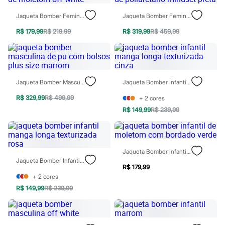
Todos os produtos
Infantil
Jaqueta Bomber Feminina De Moletom Off White
Jaqueta Bomber Feminina De Poliuretano Mindset Preta
Em alta
Arrumadinho para os meninos
R$ 179,99
R$ 219,99
R$ 319,99
R$ 459,99
Romântico para as meninas
Inverno
Novidades
Roupas menina
0 a 24 meses
Jaqueta Bomber Masculina De Pu Com Bolsos Plus Size Marrom
Jaqueta Bomber Infantil Manga Longa Texturizada Cinza
1 a 5 anos
4 a 12 anos
R$ 329,99
R$ 499,99
+
2
cores
10 a 16 anos
R$ 149,99
R$ 239,99
Roupas menino
0 a 24 meses
1 a 5 anos
4 a 12 anos
10 a 16 anos
Jaqueta Bomber Infantil De Moletom Com Bordado Verde
Acessórios
Jaqueta Bomber Infantil Manga Longa Texturizada Rosa
Recém-nascido
R$ 179,99
Bolsas e Mochilas
+
2
cores
Chapéus
R$ 149,99
R$ 239,99
Calçados
Botas
Chinelos
Pantufas