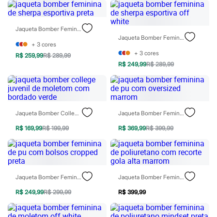
Chinelos
Sapatos
Sandálias e Papetes
Jaqueta Bomber Feminina De Sherpa Esportiva Preta
Tênis
Jaqueta Bomber Feminina De Sherpa Esportiva Off White
Moda esportiva
+
3
cores
Acessórios
+
3
cores
Bermudas
R$ 259,99
R$ 289,99
Camisetas
R$ 249,99
R$ 289,99
Calças
Calçados
Regatas
Moda íntima
Cuecas
Jaqueta Bomber College Juvenil De Moletom Com Bordado Verde
Jaqueta Bomber Feminina De Pu Com Oversized Marrom
Meias
Pijamas
R$ 169,99
R$ 199,99
R$ 369,99
R$ 399,99
Moda praia
Personagens
Plus size
Blusas e Camisetas
Calças
Jaqueta Bomber Feminina De Pu Com Bolsos Cropped Preta
Jaqueta Bomber Feminina De Poliuretano Com Recorte Gola Alta Marrom
Camisas
Casacos e Jaquetas
R$ 249,99
R$ 299,99
R$ 399,99
Jeans
Moda esportiva
Shorts e Bermudas