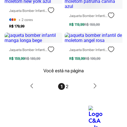
Blush
Corretivo
Jaqueta Bomber Infantil De Moletom New York Azul
Gloss
Jaqueta Bomber Infantil De Moletom Patrulha Canina Azul
Pó facial
+
2
cores
Sombras
R$ 119,99
R$ 159,99
R$ 179,99
Al Wataniah
Banderas
Beleza C&A
Boca Rosa
Jaqueta Bomber Infantil Manga Longa Bege
Jaqueta Bomber Infantil De Moletom Angel Rosa
Bruna Tavares
Carolina Herrera
R$ 159,99
R$ 189,99
R$ 159,99
R$ 199,99
Ciclo
Fran by Franciny Ehlke
Você está na página
Jean Paul Gaultier
Lancôme
Mari Maria
Mascavo
1
2
Niina Secrets
Océane
Payot
Rabanne
Real Techniques
Vizzela
Vult