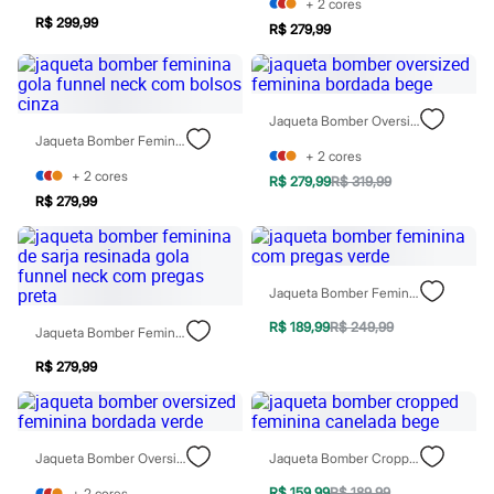
Sawary
+
2
cores
Yessica
R$ 299,99
R$ 279,99
Moda esportiva
Acessórios
Blusas
Calçados
Jaqueta Bomber Oversized Feminina Bordada Bege
Leggings
Jaqueta Bomber Feminina Gola Funnel Neck Com Bolsos Cinza
Shorts e Bermudas
+
2
cores
Tops
+
2
cores
Moda íntima
R$ 279,99
R$ 319,99
Calcinhas
R$ 279,99
Cintas e Modeladores
Meias
Pijamas
Sutiãs e Tops
Jaqueta Bomber Feminina Com Pregas Verde
Moda praia
Biquínis
R$ 189,99
R$ 249,99
Jaqueta Bomber Feminina De Sarja Resinada Gola Funnel Neck Com Pregas Preta
Maiôs
Saídas de praia
R$ 279,99
Personagens
Plus size
Blusas e Camisetas
Calças
Jaqueta Bomber Oversized Feminina Bordada Verde
Jaqueta Bomber Cropped Feminina Canelada Bege
Casacos e Jaquetas
Jeans
R$ 159,99
R$ 189,99
+
2
cores