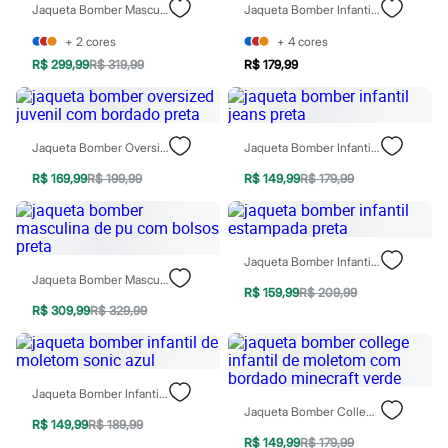
Jaqueta Bomber Masculina Off White
Jaqueta Bomber Infantil Marrom
Rasteirinhas
Sandálias
+
2
cores
+
4
cores
Tênis
Diversão
R$ 299,99
R$ 319,99
R$ 179,99
Marcas
Baby Club
Fifteen
Miss Fifteen
Jaqueta Bomber Oversized Juvenil Com Bordado Preta
Jaqueta Bomber Infantil Jeans Preta
Palomino
Moda íntima
R$ 169,99
R$ 199,99
R$ 149,99
R$ 179,99
Calcinhas
Cuecas
Meias
Pijamas
Jaqueta Bomber Infantil Estampada Preta
Moda praia
Jaqueta Bomber Masculina De Pu Com Bolsos Preta
Biquínis e Maiôs
R$ 159,99
R$ 209,99
Blusas de proteção
R$ 309,99
R$ 329,99
Sungas
Personagens
Bluey
Disney
Hello Kitty
Jaqueta Bomber Infantil De Moletom Sonic Azul
Homem Aranha
Jaqueta Bomber College Infantil De Moletom Com Bordado Minecraft Verde
Minecraft
R$ 149,99
R$ 189,99
Naruto
R$ 149,99
R$ 179,99