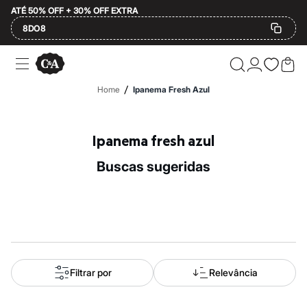
ATÉ 50% OFF + 30% OFF EXTRA
8DO8
Ofertas
Compre por Departamento
Feminino
/
Home
Ipanema Fresh Azul
Masculino
Infantil
Calçados
Mindse7
Ipanema fresh azul
Plus Size
Até 20% off
buscas sugeridas
Até 40% off
Até 60% off
A partir de 60% off
Feminino
Em alta
Inverno
Alfaiataria
Novidades
Roupas
Filtrar por
Relevância
Blusas e Camisetas
Básicos