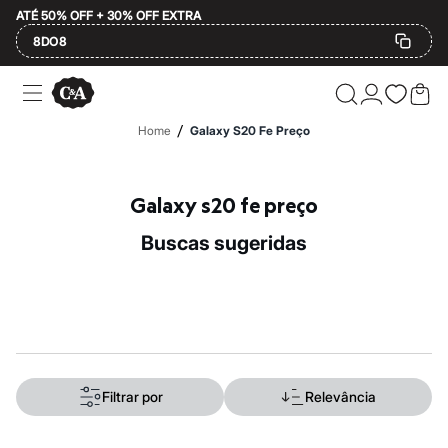
ATÉ 50% OFF + 30% OFF EXTRA
8DO8
Ofertas
Compre por Departamento
Feminino
/
Home
Galaxy S20 Fe Preço
Masculino
Infantil
Calçados
Mindse7
Galaxy s20 fe preço
Plus Size
Até 20% off
buscas sugeridas
Até 40% off
Até 60% off
A partir de 60% off
Feminino
Em alta
Inverno
Alfaiataria
Novidades
Roupas
Filtrar por
Relevância
Blusas e Camisetas
Básicos