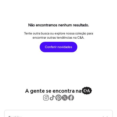
Calças
Casacos e Jaquetas
Jeans
Macacões
Saias
Shorts e Bermudas
Não encontramos nenhum resultado.
Vestidos
Acessórios
Tente outra busca ou explore nossa coleção para
encontrar outras tendências na C&A.
Bolsas
Bonés e Chapéus
Conferir novidades
Bijoux
Cintos
Óculos
Relógios
Calçados
Botas
Chinelos
Rasteirinhas
Sandálias
A gente se encontra na
Sapatilhas
Tênis
Marcas
City
Clock House
Mindset