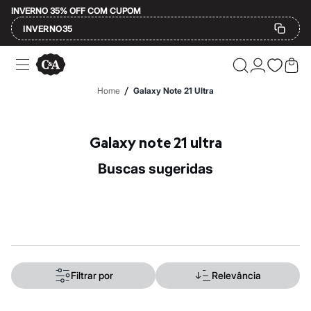
INVERNO 35% OFF COM CUPOM
INVERNO35
Ofertas
Compre por Departamento
Feminino
/
Home
Galaxy Note 21 Ultra
Masculino
Infantil
Calçados
Mindse7
Galaxy note 21 ultra
Plus Size
Até 20% off
buscas sugeridas
Até 40% off
Até 60% off
A partir de 60% off
Feminino
Em alta
Inverno
Alfaiataria
Novidades
Roupas
Filtrar por
Relevância
Blusas e Camisetas
Básicos