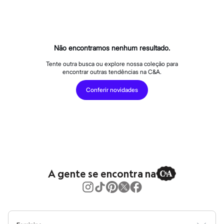
Calças
Casacos e Jaquetas
Jeans
Macacões
Saias
Shorts e Bermudas
Não encontramos nenhum resultado.
Vestidos
Acessórios
Tente outra busca ou explore nossa coleção para
encontrar outras tendências na C&A.
Bolsas
Bonés e Chapéus
Conferir novidades
Bijoux
Cintos
Óculos
Relógios
Calçados
Botas
Chinelos
Rasteirinhas
Sandálias
A gente se encontra na
Sapatilhas
Tênis
Marcas
City
Clock House
Mindset