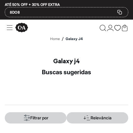
ATÉ 50% OFF + 30% OFF EXTRA
8DO8
Ofertas
Compre por Departamento
Feminino
/
Home
Galaxy J4
Masculino
Infantil
Calçados
Mindse7
Galaxy j4
Plus Size
Até 20% off
buscas sugeridas
Até 40% off
Até 60% off
A partir de 60% off
Feminino
Em alta
Inverno
Alfaiataria
Novidades
Roupas
Filtrar por
Relevância
Blusas e Camisetas
Básicos