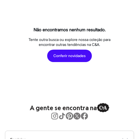
Calças
Casacos e Jaquetas
Jeans
Macacões
Saias
Shorts e Bermudas
Não encontramos nenhum resultado.
Vestidos
Acessórios
Tente outra busca ou explore nossa coleção para
encontrar outras tendências na C&A.
Bolsas
Bonés e Chapéus
Conferir novidades
Bijoux
Cintos
Óculos
Relógios
Calçados
Botas
Chinelos
Rasteirinhas
Sandálias
A gente se encontra na
Sapatilhas
Tênis
Marcas
City
Clock House
Mindset