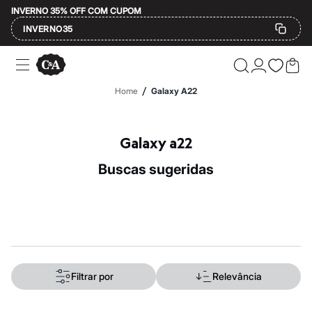
INVERNO 35% OFF COM CUPOM
INVERNO35
Ofertas
Compre por Departamento
Feminino
/
Home
Galaxy A22
Masculino
Infantil
Calçados
Mindse7
Galaxy a22
Plus Size
Até 20% off
buscas sugeridas
Até 40% off
Até 60% off
A partir de 60% off
Feminino
Em alta
Inverno
Alfaiataria
Novidades
Roupas
Filtrar por
Relevância
Blusas e Camisetas
Básicos