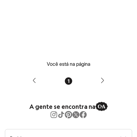
Moda esportiva
Shorts e Saias
Vestidos
Masculino
Em alta
Dia dos Pais
Inverno
Novidades
Roupas
Bermudas
Camisas
Calças
Você está na página
Camisetas e Regatas
Casacos e Jaquetas
Jeans
1
Polos
Acessórios
Bolsas e Mochilas
Chapéus e Bonés
A gente se encontra na
Cintos
Carteiras
Óculos
Relógios
Calçados
Botas