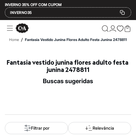
INVERNO 35% OFF COM CUPOM
INVERNO35
Ofertas
Compre por Departamento
Feminino
/
Home
Fantasia Vestido Junina Flores Adulto Festa Junina 2478811
Masculino
Infantil
Calçados
Mindse7
Fantasia vestido junina flores adulto festa 
Plus Size
junina 2478811
Até 20% off
Até 40% off
buscas sugeridas
Até 60% off
A partir de 60% off
Feminino
Em alta
Inverno
Alfaiataria
Novidades
Roupas
Blusas e Camisetas
Filtrar por
Relevância
Básicos