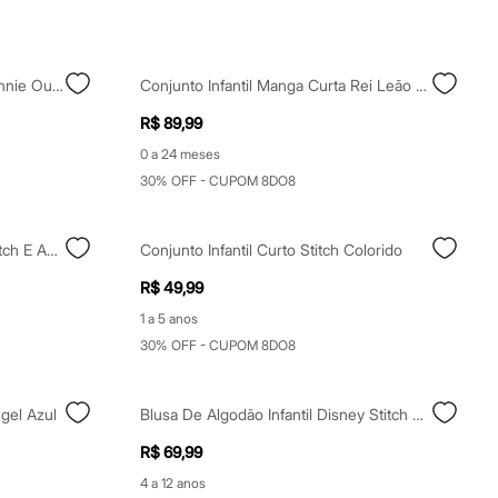
Conjunto Infantil De Moletom Minnie Outline Bege
Conjunto Infantil Manga Curta Rei Leão Verde
R$ 89,99
0 a 24 meses
30% OFF - CUPOM 8DO8
Conjunto De Moletom Infantil Stitch E Angel Com Capuz Azul
Conjunto Infantil Curto Stitch Colorido
R$ 49,99
1 a 5 anos
30% OFF - CUPOM 8DO8
ngel Azul
Blusa De Algodão Infantil Disney Stitch Com Paetê Manga Curta Rosa Neon - Rosa Claro
R$ 69,99
4 a 12 anos