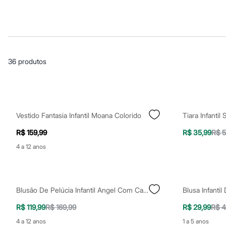
Casacos e Jaquetas
Jeans
Macacões
Saias
Shorts e Bermudas
Vestidos
Acessórios
36
produtos
Bolsas
Bonés e Chapéus
Bijoux
Cintos
Óculos
Relógios
Vestido Fantasia Infantil Moana Colorido
Tiara Infantil 
Calçados
Botas
R$ 159,99
R$ 35,99
R$ 5
Chinelos
Rasteirinhas
4 a 12 anos
Sandálias
Sapatilhas
Tênis
Marcas
Blusão De Pelúcia Infantil Angel Com Capuz Bege
City
Clock House
R$ 119,99
R$ 169,99
R$ 29,99
R$ 4
Mindset
Sawary
4 a 12 anos
1 a 5 anos