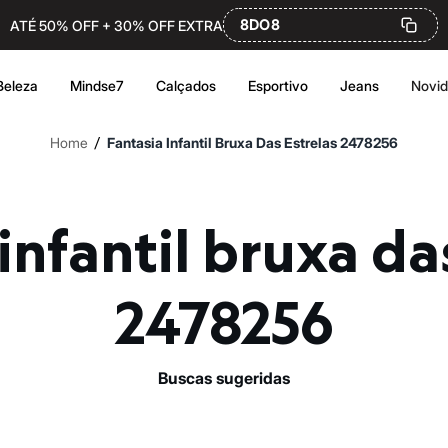
8DO8
ATÉ 50% OFF + 30% OFF EXTRA
Beleza
Mindse7
Calçados
Esportivo
Jeans
Novi
/
Home
Fantasia Infantil Bruxa Das Estrelas 2478256
2478256
buscas sugeridas