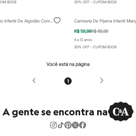
POM 8DO8
30% OFF - CUPOM 8DO8
Conjunto Curto Infantil De Algodão Com Capuz Moana Bege
R$ 59,99
R$ 89,99
4 a 12 anos
30% OFF - CUPOM 8DO8
Você está na página
1
A gente se encontra na