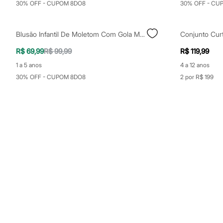
30% OFF - CUPOM 8DO8
30% OFF - CU
Sapatos
Sandálias e Papetes
Tênis
Moda esportiva
Blusão Infantil De Moletom Com Gola Margarida Rosa
Acessórios
Bermudas
R$ 69,99
R$ 99,99
R$ 119,99
Camisetas
1 a 5 anos
4 a 12 anos
Calças
Calçados
30% OFF - CUPOM 8DO8
2 por R$ 199
Regatas
Moda íntima
Cuecas
Meias
Pijamas
Moda praia
Personagens
Plus size
Blusas e Camisetas
Calças
Camisas
Casacos e Jaquetas
Jeans
Moda esportiva
Shorts e Bermudas
Todos os produtos