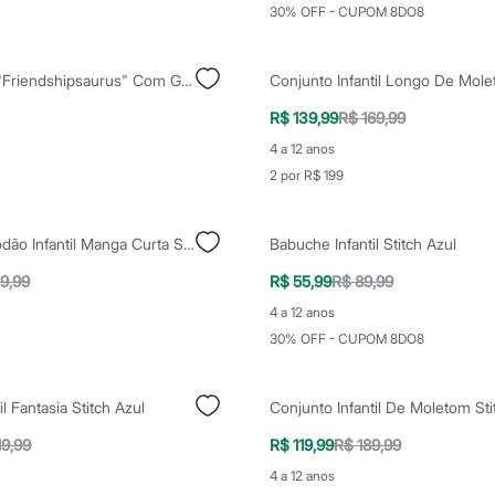
30% OFF - CUPOM 8DO8
Blusa Infantil "friendshipsaurus" Com Glitter Manga Curta Rosa Neon
R$ 139,99
R$ 169,99
4 a 12 anos
2 por R$ 199
Blusa De Algodão Infantil Manga Curta Stitch Azul
Babuche Infantil Stitch Azul
9,99
R$ 55,99
R$ 89,99
4 a 12 anos
30% OFF - CUPOM 8DO8
l Fantasia Stitch Azul
Conjunto Infantil De Moletom Sti
19,99
R$ 119,99
R$ 189,99
4 a 12 anos