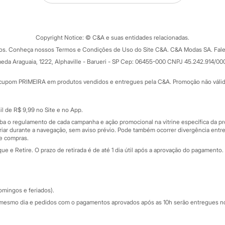
Tipos de serviços
o C&A
Clique e retire
Trocas e devoluções
ograma
Copyright Notice: © C&A e suas entidades relacionadas.
Formas de pagamento
dos. Conheça nossos Termos e Condições de Uso do Site C&A. C&A Modas SA. Fale
Todas as vantagens
ay
eda Araguaia, 1222, Alphaville - Barueri - SP Cep: 06455-000 CNPJ 45.242.914/00
Minha C&A
rtão
Cupons de desconto
cupom PRIMEIRA em produtos vendidos e entregues pela C&A. Promoção não válida p
Cartão presente
atórios
Sobre o cartão presente
nceira
l de R$ 9,99 no Site e no App.
de
iba o regulamento de cada campanha e ação promocional na vitrine específica da
iar durante a navegação, sem aviso prévio. Pode também ocorrer divergência entre
de compras.
 e Retire. O prazo de retirada é de até 1 dia útil após a aprovação do pagamento. 
omingos e feriados).
mesmo dia e pedidos com o pagamentos aprovados após as 10h serão entregues no 
Segurança e qualidade