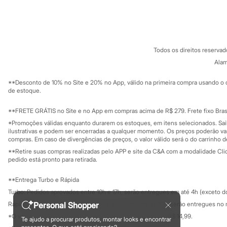
Sobre a C&A
Cartão C&A
Sandálias
Sobre o cartã
Tênis
Fornecedores
Diversão
Termos e condições
C&A&VC
Marcas
Conheça o pr
Política de privacidade
Baby Club
Todos os direitos reserva
Fifteen
Trabalhe conosco
C&A Pay
Miss Fifteen
Sobre o C&A P
Alam
Sustentabilidade
Palomino
Solicite seu ca
Mapa do site
Moda íntima
**Desconto de 10% no Site e 20% no App, válido na primeira compra usando o 
Governança
Calcinhas
Investidores
de estoque.
Cuecas
Ouvidoria / Rel
Sala de imprensa
Meias
Educação fina
**FRETE GRÁTIS no Site e no App em compras acima de R$ 279. Frete fixo Brasi
Pijamas
Privacidade
Sustentabilida
*Promoções válidas enquanto durarem os estoques, em itens selecionados. Sa
Moda praia
Configuração de cookies
ilustrativas e podem ser encerradas a qualquer momento. Os preços poderão var
Biquínis e Maiôs
Minha privacidade
compras. Em caso de divergências de preços, o valor válido será o do carrinho 
Blusas de proteção
**Retire suas compras realizadas pelo APP e site da C&A com a modalidade Clique
Sungas
pedido está pronto para retirada.
Personagens
Bluey
Disney
**Entrega Turbo e Rápida
Hello Kitty
Turbo: Pedidos aprovados entre 10h e 17h, serão entregues em até 4h (exceto d
Homem Aranha
Rápida: Pedidos com os pagamentos aprovados até as 10h, serão entregues no 
Personal Shopper
Minecraft
Naruto
*O valor do frete para o turbo é R$ 24,99 e para a rápida é R$ 14,99.
Te ajudo a procurar produtos, montar looks e encontrar
Formas de pagamento
Patrulha Canina