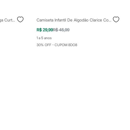
Camiseta De Pijama Infantil Manga Curta Galáxia Azul
Camiseta Infantil De Algodão Clarice Com Glitter Azul
R$ 29,99
R$ 45,99
1 a 5 anos
30% OFF - CUPOM 8DO8