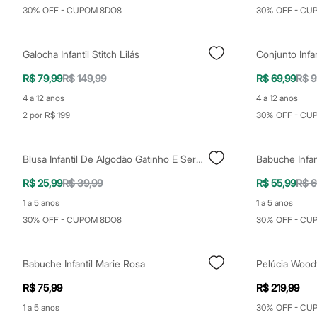
Yessica
30% OFF - CUPOM 8DO8
30% OFF - CU
Moda esportiva
Acessórios
Blusas
Galocha Infantil Stitch Lilás
Calçados
Leggings
R$ 79,99
R$ 149,99
R$ 69,99
R$ 9
Shorts e Bermudas
Tops
4 a 12 anos
4 a 12 anos
Moda íntima
2 por R$ 199
30% OFF - CU
Calcinhas
Cintas e Modeladores
Meias
Pijamas
Blusa Infantil De Algodão Gatinho E Sereia Com Glitter Off White
Sutiãs e Tops
Moda praia
R$ 25,99
R$ 39,99
R$ 55,99
R$ 6
Biquínis
1 a 5 anos
1 a 5 anos
Maiôs
Saídas de praia
30% OFF - CUPOM 8DO8
30% OFF - CU
Personagens
Plus size
Blusas e Camisetas
Babuche Infantil Marie Rosa
Pelúcia Wood
Calças
Casacos e Jaquetas
R$ 75,99
R$ 219,99
Jeans
1 a 5 anos
30% OFF - CU
Moda esportiva