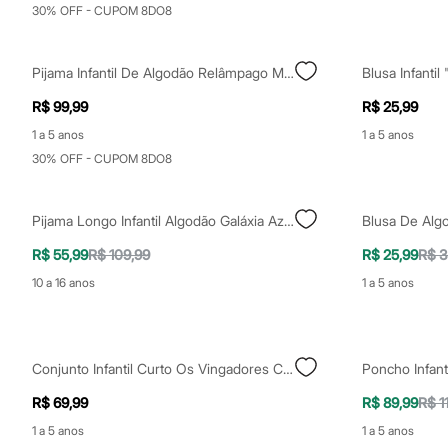
Shorts e Saias
30% OFF - CUPOM 8DO8
Vestidos
Masculino
Em alta
Pijama Infantil De Algodão Relâmpago Macqueen Vermelho
Dia dos Pais
Inverno
R$ 99,99
R$ 25,99
Novidades
Roupas
1 a 5 anos
1 a 5 anos
Bermudas
30% OFF - CUPOM 8DO8
Camisas
Calças
Camisetas e Regatas
Pijama Longo Infantil Algodão Galáxia Azul
Casacos e Jaquetas
Jeans
R$ 55,99
R$ 109,99
R$ 25,99
R$ 3
Polos
Acessórios
10 a 16 anos
1 a 5 anos
Bolsas e Mochilas
Chapéus e Bonés
Cintos
Carteiras
Óculos
Conjunto Infantil Curto Os Vingadores Cinza
Poncho Infanti
Relógios
R$ 69,99
R$ 89,99
R$ 1
Calçados
Botas
1 a 5 anos
1 a 5 anos
Chinelos