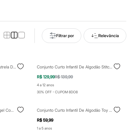
Filtrar por
Relevância
Blusa Infantil De Algodão Com Estrela De Paetê Azul
Conjunto Curto Infantil De Algodão Stitch Colorido
R$ 129,99
R$ 139,99
4 a 12 anos
30% OFF - CUPOM 8DO8
Camiseta Infantil De Algodão Angel Com Glitter Rosa
Conjunto Curto Infantil De Algodão Toy Story Bege
R$ 59,99
1 a 5 anos