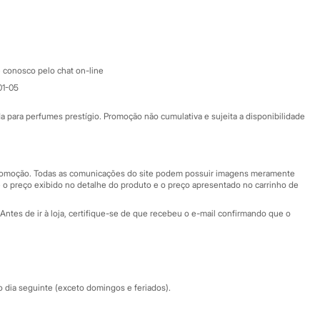
Google store
Apple store
Atendimento
 conosco pelo chat on-line
01-05
Ajuda
Fale conosco
ara perfumes prestígio. Promoção não cumulativa e sujeita a disponibilidade
Nossas lojas
Nossas lojas plus size
Central de ética
 promoção. Todas as comunicações do site podem possuir imagens meramente
 o preço exibido no detalhe do produto e o preço apresentado no carrinho de
Eventos
Antes de ir à loja, certifique-se de que recebeu o e-mail confirmando que o
Especial Dia dos Pais
dia seguinte (exceto domingos e feriados).