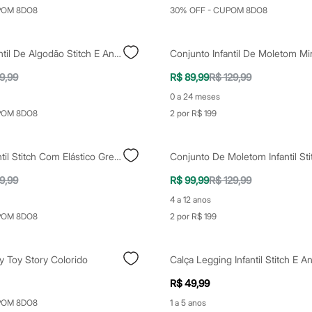
POM 8DO8
30% OFF - CUPOM 8DO8
Conjunto Infantil De Algodão Stitch E Angel Off White
9,99
R$ 89,99
R$ 129,99
0 a 24 meses
POM 8DO8
2 por R$ 199
Babuche Infantil Stitch Com Elástico Grendene Azul
9,99
R$ 99,99
R$ 129,99
4 a 12 anos
POM 8DO8
2 por R$ 199
y Toy Story Colorido
Calça Legging Infantil Stitch E A
R$ 49,99
POM 8DO8
1 a 5 anos