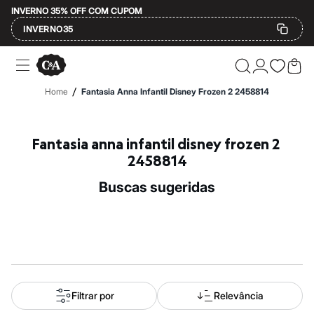
INVERNO 35% OFF COM CUPOM
INVERNO35
Ofertas
Compre por Departamento
Feminino
/
Home
Fantasia Anna Infantil Disney Frozen 2 2458814
Masculino
Infantil
Calçados
Mindse7
Fantasia anna infantil disney frozen 2 
Plus Size
2458814
Até 20% off
Até 40% off
buscas sugeridas
Até 60% off
A partir de 60% off
Feminino
Em alta
Inverno
Alfaiataria
Novidades
Roupas
Blusas e Camisetas
Filtrar por
Relevância
Básicos