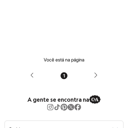
Moda esportiva
Shorts e Saias
Vestidos
Masculino
Em alta
Dia dos Pais
Inverno
Novidades
Roupas
Bermudas
Camisas
Calças
Você está na página
Camisetas e Regatas
Casacos e Jaquetas
Jeans
1
Polos
Acessórios
Bolsas e Mochilas
Chapéus e Bonés
A gente se encontra na
Cintos
Carteiras
Óculos
Relógios
Calçados
Botas