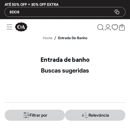
ATÉ 50% OFF + 30% OFF EXTRA
8DO8
Ofertas
Compre por Departamento
Feminino
/
Home
Entrada De Banho
Masculino
Infantil
Calçados
Mindse7
Entrada de banho
Plus Size
Até 20% off
buscas sugeridas
Até 40% off
Até 60% off
A partir de 60% off
Feminino
Em alta
Inverno
Alfaiataria
Novidades
Roupas
Filtrar por
Relevância
Blusas e Camisetas
Básicos