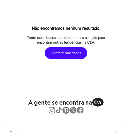
Calças
Casacos e Jaquetas
Jeans
Macacões
Saias
Shorts e Bermudas
Não encontramos nenhum resultado.
Vestidos
Acessórios
Tente outra busca ou explore nossa coleção para
encontrar outras tendências na C&A.
Bolsas
Bonés e Chapéus
Conferir novidades
Bijoux
Cintos
Óculos
Relógios
Calçados
Botas
Chinelos
Rasteirinhas
Sandálias
A gente se encontra na
Sapatilhas
Tênis
Marcas
City
Clock House
Mindset