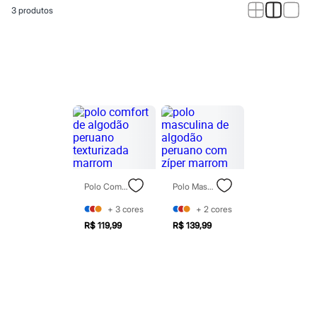
Calças
3
produtos
Casacos e Jaquetas
Jeans
Macacões
Saias
Shorts e Bermudas
Vestidos
Acessórios
Bolsas
Bonés e Chapéus
Bijoux
Cintos
Óculos
Relógios
Calçados
Polo Comfort De Algodão Peruano Texturizada Marrom
Polo Masculina De Algodão Peruano Com Zíper Marrom
Botas
Chinelos
+
3
cores
+
2
cores
Rasteirinhas
R$ 119,99
R$ 139,99
Sandálias
Sapatilhas
Tênis
Marcas
City
Clock House
Mindset