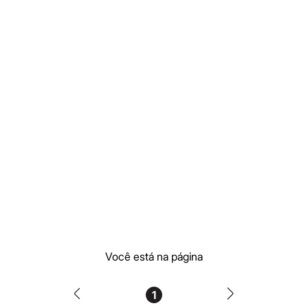
Moda esportiva
Shorts e Saias
Vestidos
Masculino
Em alta
Dia dos Pais
Inverno
Novidades
Roupas
Bermudas
Camisas
Calças
Camisetas e Regatas
Casacos e Jaquetas
Jeans
Polos
Acessórios
Bolsas e Mochilas
Chapéus e Bonés
Cintos
Carteiras
Você está na página
Óculos
Relógios
Calçados
1
Botas