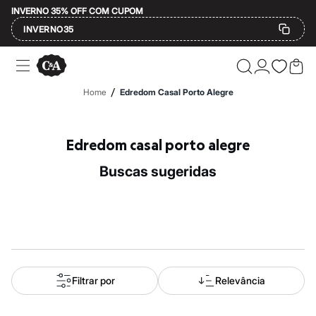
INVERNO 35% OFF COM CUPOM
INVERNO35
Ofertas
Compre por Departamento
Feminino
/
Home
Edredom Casal Porto Alegre
Masculino
Infantil
Calçados
Mindse7
Edredom casal porto alegre
Plus Size
Até 20% off
buscas sugeridas
Até 40% off
Até 60% off
A partir de 60% off
Feminino
Em alta
Inverno
Alfaiataria
Novidades
Roupas
Filtrar por
Relevância
Blusas e Camisetas
Básicos