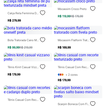
City
Clock House
Mocassim Croco Preto
Mindset
Calça Reta Feminina De Pu Texturizada Mindset Preta
Sawary
R$ 119,99
R$ 179,99
Yessica
R$ 279,99
Moda esportiva
Acessórios
Blusas
Calçados
Leggings
Bota Tratorada Cano Médio Oneself Preta
Mocassim Flatform Tratorado Com Fivela Preto
Shorts e Bermudas
Tops
R$ 99,99
R$ 219,99
R$ 169,99
Moda íntima
Calcinhas
Cintas e Modeladores
Meias
Tênis Kinit Casual Vizzano Preto
Tênis Casual Com Recorte Texturizado Preto
Pijamas
Sutiãs e Tops
R$ 179,99
+
2
cores
Moda praia
R$ 179,99
Biquínis
Maiôs
Saídas de praia
Personagens
Plus size
Tênis Casual Com Recortes E Cadarço Duplo Preto
Blusas e Camisetas
Scarpin Boneca Com Fivelas Salto Baixo Mindset Preto