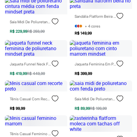
Relógios
Calçados
Botas
Sandália Flatform Beira Rio Preta
Chinelos
Saia Midi De Poliuretano Cintura Média Com Fenda Mindset Preta
Sapatos
+
4
cores
Sandálias e Papetes
R$ 229,99
R$ 259,99
R$ 149,99
Tênis
Moda esportiva
Acessórios
Bermudas
Camisetas
Calças
Jaqueta Funnel Neck Feminina De Poliuretano Mindset Preta
Jaqueta Feminina Em Poliuretano Com Cinto Marrom Mindset
Calçados
Regatas
R$ 419,99
R$ 449,99
R$ 399,99
Moda íntima
Cuecas
Meias
Pijamas
Tênis Casual Com Recorte Preto
Saia Midi De Poliuretano Com Fenda Preto
Moda praia
Personagens
R$ 99,99
R$ 89,99
R$ 199,99
Plus size
Blusas e Camisetas
Calças
Camisas
Tênis Casual Feminino Marrom
Casacos e Jaquetas