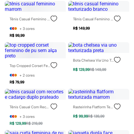
Botas
Chinelos
Pantufas
Tênis Casual Feminino Marrom
Tênis Casual Feminino Texturizado Branco
Rasteirinhas
Sandálias
R$ 149,99
+
3
cores
Tênis
Diversão
R$ 99,99
Marcas
Baby Club
Fifteen
Miss Fifteen
Bota Chelsea Via Uno Texturizada Preta
Palomino
Top Cropped Corset Feminino De Pu Sem Alça Preto
Moda íntima
R$ 129,99
R$ 149,99
Calcinhas
+
2
cores
Cuecas
R$ 79,99
Meias
Pijamas
Moda praia
Biquínis e Maiôs
Blusas de proteção
Tênis Casual Com Recortes E Cadarço Duplo Prateado
Rasteirinha Flatform Texturizada Marrom
Sungas
Personagens
R$ 99,99
R$ 139,99
+
3
cores
Bluey
R$ 129,99
R$ 219,99
Disney
Hello Kitty