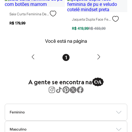
Homem Aranha
Minecraft
Saia Curta Feminina De Pu Com Botões Marrom
Naruto
Jaqueta Dupla Face Feminina De Pu E Veludo Cotelê Mindset Preta
Patrulha Canina
R$ 179,99
Sonic
R$ 419,99
R$ 459,99
Stitch
Beleza
Você está na página
Kits
Perfumes árabes
Novidades
Cabelos
1
Condicionador
Escovas e Pentes
Finalizadores
Shampoo
A gente se encontra na
Tratamento
Cuidados com o corpo
Hidratante
Protetor solar
Tratamento
Cuidados com o rosto
Feminino
Esfoliante
Hidratante
Blusas
Calças
Vestidos
Saias
Casacos
Moda Praia
Moda Íntima
Protetor solar
Masculino
Tônicos