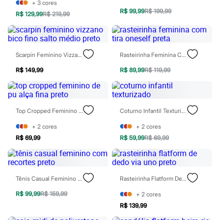
Calças
+
3
cores
Casacos e Jaquetas
R$ 99,99
R$ 199,99
R$ 129,99
R$ 219,99
Jeans
Moda esportiva
Shorts e Saias
Vestidos
Scarpin Feminino Vizzano Bico Fino Salto Médio Preto
Rasteirinha Feminina Com Tira Oneself Preta
Masculino
Em alta
R$ 149,99
R$ 89,99
R$ 119,99
Dia dos Pais
Inverno
Novidades
Roupas
Bermudas
Top Cropped Feminino De Pu Alça Fina Preto
Coturno Infantil Texturizado
Camisas
Calças
+
2
cores
+
2
cores
Camisetas e Regatas
R$ 69,99
R$ 59,99
R$ 69,99
Casacos e Jaquetas
Jeans
Polos
Acessórios
Tênis Casual Feminino Com Recortes Preto
Rasteirinha Flatform De Dedo Via Uno Preto
Bolsas e Mochilas
Chapéus e Bonés
R$ 99,99
R$ 159,99
+
2
cores
Cintos
Carteiras
R$ 139,99
Óculos