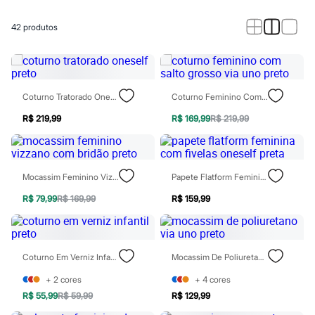
Roupas
Blusas e Camisetas
Básicos
42
produtos
Calças
Casacos e Jaquetas
Jeans
Macacões
Saias
Coturno Tratorado Oneself Preto
Coturno Feminino Com Salto Grosso Via Uno Preto
Shorts e Bermudas
Vestidos
R$ 219,99
R$ 169,99
R$ 219,99
Acessórios
Bolsas
Bonés e Chapéus
Bijoux
Mocassim Feminino Vizzano Com Bridão Preto
Papete Flatform Feminina Com Fivelas Oneself Preta
Cintos
Óculos
R$ 79,99
R$ 169,99
R$ 159,99
Relógios
Calçados
Botas
Chinelos
Rasteirinhas
Coturno Em Verniz Infantil Preto
Mocassim De Poliuretano Via Uno Preto
Sandálias
Sapatilhas
+
2
cores
+
4
cores
Tênis
R$ 55,99
R$ 59,99
R$ 129,99
Marcas