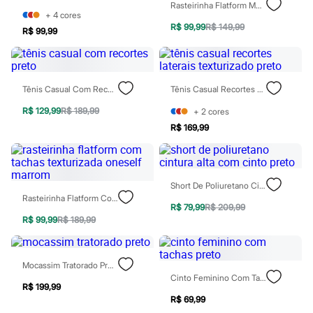
Rasteirinha Flatform Moleca Com Tachas Off White
Jeans
+
4
cores
Moda esportiva
R$ 99,99
R$ 149,99
Shorts e Bermudas
R$ 99,99
Todos os produtos
Infantil
Em alta
Arrumadinho para os meninos
Tênis Casual Com Recortes Preto
Tênis Casual Recortes Laterais Texturizado Preto
Romântico para as meninas
Inverno
R$ 129,99
R$ 189,99
+
2
cores
Novidades
R$ 169,99
Roupas menina
0 a 24 meses
1 a 5 anos
4 a 12 anos
10 a 16 anos
Short De Poliuretano Cintura Alta Com Cinto Preto
Roupas menino
Rasteirinha Flatform Com Tachas Texturizada Oneself Marrom
0 a 24 meses
R$ 79,99
R$ 209,99
1 a 5 anos
R$ 99,99
R$ 189,99
4 a 12 anos
10 a 16 anos
Acessórios
Mocassim Tratorado Preto
Recém-nascido
Cinto Feminino Com Tachas Preto
Bolsas e Mochilas
R$ 199,99
Chapéus
R$ 69,99
Calçados