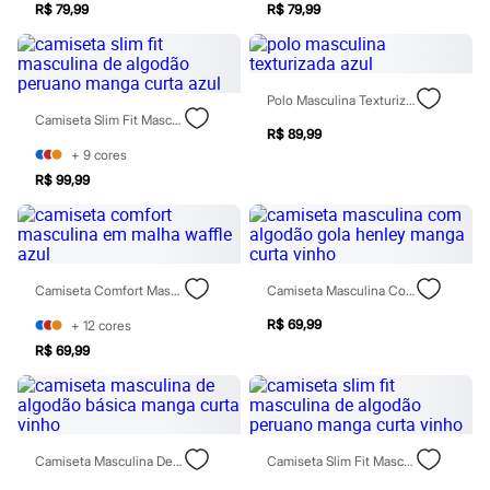
City
R$ 79,99
R$ 79,99
Clock House
Mindset
Sawary
Yessica
Polo Masculina Texturizada Azul
Moda esportiva
Camiseta Slim Fit Masculina De Algodão Peruano Manga Curta Azul
Acessórios
R$ 89,99
Blusas
+
9
cores
Calçados
Leggings
R$ 99,99
Shorts e Bermudas
Tops
Moda íntima
Calcinhas
Cintas e Modeladores
Camiseta Comfort Masculina Em Malha Waffle Azul
Camiseta Masculina Com Algodão Gola Henley Manga Curta Vinho
Meias
Pijamas
R$ 69,99
+
12
cores
Sutiãs e Tops
R$ 69,99
Moda praia
Biquínis
Maiôs
Saídas de praia
Personagens
Plus size
Camiseta Masculina De Algodão Básica Manga Curta Vinho
Camiseta Slim Fit Masculina De Algodão Peruano Manga Curta Vinho
Blusas e Camisetas