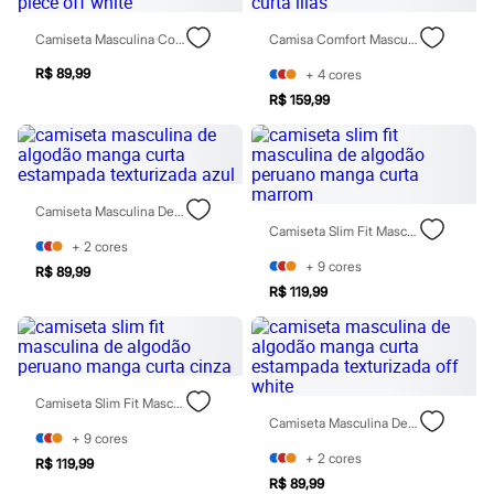
Homem Aranha
Minecraft
Camiseta Masculina Com Algodão Manga Curta One Piece Off White
Camisa Comfort Masculina Com Linho Manga Curta Lilás
Naruto
Patrulha Canina
R$ 89,99
+
4
cores
Sonic
R$ 159,99
Stitch
Beleza
Kits
Perfumes árabes
Novidades
Camiseta Masculina De Algodão Manga Curta Estampada Texturizada Azul
Cabelos
Camiseta Slim Fit Masculina De Algodão Peruano Manga Curta Marrom
Condicionador
+
2
cores
Escovas e Pentes
+
9
cores
Finalizadores
R$ 89,99
Shampoo
R$ 119,99
Tratamento
Cuidados com o corpo
Hidratante
Protetor solar
Tratamento
Camiseta Slim Fit Masculina De Algodão Peruano Manga Curta Cinza
Cuidados com o rosto
Camiseta Masculina De Algodão Manga Curta Estampada Texturizada Off White
Esfoliante
+
9
cores
Hidratante
+
2
cores
R$ 119,99
Protetor solar
R$ 89,99
Tônicos