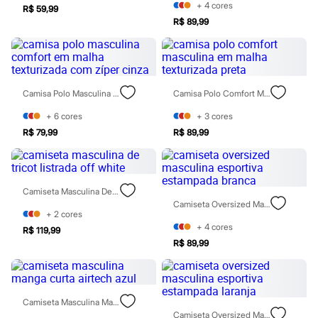
Relógios
+
4
cores
R$ 59,99
Calçados
R$ 89,99
Botas
Chinelos
Sapatos
Sandálias e Papetes
Tênis
Camisa Polo Masculina Comfort Em Malha Texturizada Com Zíper Cinza
Camisa Polo Comfort Masculina Em Malha Texturizada Preta
Moda esportiva
Acessórios
+
6
cores
+
3
cores
Bermudas
Camisetas
R$ 79,99
R$ 89,99
Calças
Calçados
Regatas
Moda íntima
Camiseta Masculina De Tricot Listrada Off White
Cuecas
Camiseta Oversized Masculina Esportiva Estampada Branca
Meias
+
2
cores
Pijamas
+
4
cores
R$ 119,99
Moda praia
R$ 89,99
Personagens
Plus size
Blusas e Camisetas
Calças
Camisas
Camiseta Masculina Manga Curta Airtech Azul
Casacos e Jaquetas
Camiseta Oversized Masculina Esportiva Estampada Laranja