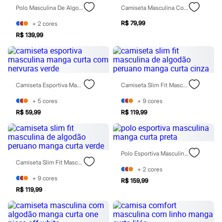
Botas
Polo Masculina De Algodão Peruano Com Zíper Marrom
Camiseta Masculina Com Linho Manga Curta Texturizada Estampada Bege
Chinelos
Pantufas
R$ 79,99
+
2
cores
Rasteirinhas
R$ 139,99
Sandálias
Tênis
Diversão
Marcas
Baby Club
Camiseta Esportiva Masculina Manga Curta Com Nervuras Verde
Camiseta Slim Fit Masculina De Algodão Peruano Manga Curta Cinza
Fifteen
Miss Fifteen
+
5
cores
+
9
cores
Palomino
Moda íntima
R$ 59,99
R$ 119,99
Calcinhas
Cuecas
Meias
Pijamas
Polo Esportiva Masculina Manga Curta Preta
Moda praia
Camiseta Slim Fit Masculina De Algodão Peruano Manga Curta Verde
Biquínis e Maiôs
+
2
cores
Blusas de proteção
+
9
cores
R$ 159,99
Sungas
R$ 119,99
Personagens
Bluey
Disney
Hello Kitty