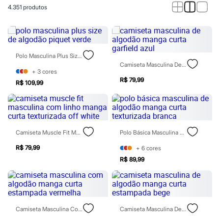
Roupas
4.351
produtos
Blusas e Camisetas
Básicos
Calças
Casacos e Jaquetas
Jeans
Macacões
Polo Masculina Plus Size De Algodão Piquet Verde
Saias
Camiseta Masculina De Algodão Manga Curta Garfield Azul
Shorts e Bermudas
+
3
cores
Vestidos
R$ 79,99
R$ 109,99
Acessórios
Bolsas
Bonés e Chapéus
Bijoux
Cintos
Camiseta Muscle Fit Masculina Com Linho Manga Curta Texturizada Off White
Polo Básica Masculina De Algodão Manga Curta Texturizada Branca
Óculos
Relógios
R$ 79,99
+
6
cores
Calçados
Botas
R$ 89,99
Chinelos
Rasteirinhas
Sandálias
Sapatilhas
Tênis
Camiseta Masculina Com Algodão Manga Curta Estampada Vermelha
Camiseta Masculina De Algodão Manga Curta Estampada Bege
Marcas