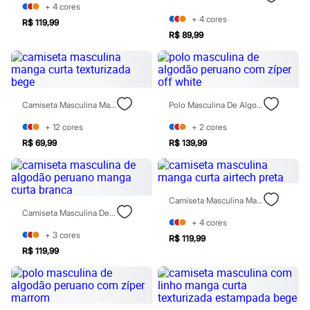
Jeans
+
4
cores
Moda esportiva
+
4
cores
R$ 119,99
Shorts e Bermudas
R$ 89,99
Todos os produtos
Infantil
Em alta
Arrumadinho para os meninos
Romântico para as meninas
Camiseta Masculina Manga Curta Texturizada Bege
Polo Masculina De Algodão Peruano Com Zíper Off White
Inverno
Novidades
+
12
cores
+
2
cores
Roupas menina
0 a 24 meses
R$ 69,99
R$ 139,99
1 a 5 anos
4 a 12 anos
10 a 16 anos
Roupas menino
Camiseta Masculina Manga Curta Airtech Preta
0 a 24 meses
Camiseta Masculina De Algodão Peruano Manga Curta Branca
1 a 5 anos
+
4
cores
4 a 12 anos
+
3
cores
R$ 119,99
10 a 16 anos
R$ 119,99
Acessórios
Recém-nascido
Bolsas e Mochilas
Chapéus
Calçados