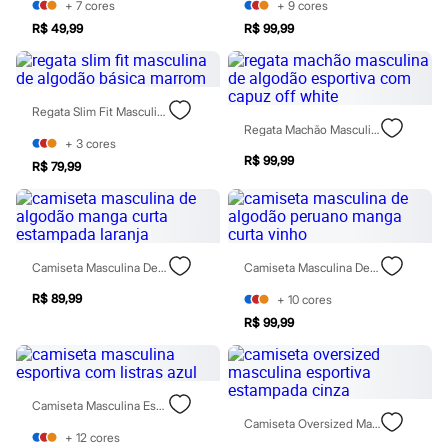
Calças
+
7
cores
+
9
cores
Casacos e Jaquetas
R$ 49,99
R$ 99,99
Jeans
Moda esportiva
Shorts e Saias
Vestidos
Regata Slim Fit Masculina De Algodão Básica Marrom
Masculino
Regata Machão Masculina De Algodão Esportiva Com Capuz Off White
Em alta
+
3
cores
Dia dos Pais
R$ 99,99
Inverno
R$ 79,99
Novidades
Roupas
Bermudas
Camisas
Calças
Camiseta Masculina De Algodão Manga Curta Estampada Laranja
Camiseta Masculina De Algodão Peruano Manga Curta Vinho
Camisetas e Regatas
Casacos e Jaquetas
R$ 89,99
+
10
cores
Jeans
R$ 99,99
Polos
Acessórios
Bolsas e Mochilas
Chapéus e Bonés
Cintos
Camiseta Masculina Esportiva Com Listras Azul
Carteiras
Camiseta Oversized Masculina Esportiva Estampada Cinza
Óculos
+
12
cores