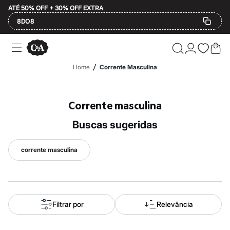
ATÉ 50% OFF + 30% OFF EXTRA
8DO8
Ofertas
Compre por Departamento
Feminino
/
Home
Corrente Masculina
Masculino
Infantil
Calçados
Plus Size
Corrente masculina
2 calçados por R$189
2 peças por R$199
buscas sugeridas
3 lingeries por R$99
3 itens de beleza por R$129
Até 20% off
corrente masculina
Até 40% off
Até 60% off
A partir de 60% off
Feminino
Em alta
Inverno
Filtrar por
Relevância
Alfaiataria
Novidades