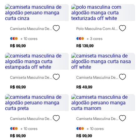
Maquiagens
Base
Batom
Blush
Corretivo
Camiseta Masculina De Algodão Peruano Manga Curta Cinza
Polo Masculina Com Algodão Manga Curta Texturizada Off White
Gloss
Pó facial
+
10
cores
+
3
cores
Sombras
R$ 99,99
R$ 139,99
Al Wataniah
Banderas
Beleza C&A
Boca Rosa
Bruna Tavares
Camiseta Masculina De Algodão Manga Curta Estampada Off White
Camiseta Masculina De Algodão Manga Curta Nasa Off White
Carolina Herrera
Ciclo
R$ 69,99
R$ 49,99
Fran by Franciny Ehlke
Jean Paul Gaultier
Lancôme
Mari Maria
Mascavo
Niina Secrets
Camiseta Masculina De Algodão Peruano Manga Curta Preta
Camiseta Masculina De Algodão Peruano Manga Curta Marrom
Océane
Payot
+
10
cores
+
10
cores
Rabanne
R$ 99,99
R$ 99,99