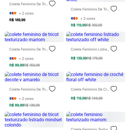
Todos os produtos
Colete Feminino De Tricot Plus Size Off White
Infantil
Colete Feminino De Tricot Gola Alta Texturizado Off White
Em alta
+
2
cores
Arrumadinho para os meninos
+
2
cores
R$ 169,99
Romântico para as meninas
R$ 119,99
R$ 159,99
Inverno
Novidades
Roupas menina
0 a 24 meses
Colete Feminino De Tricot Texturizado Marrom
Colete Feminino Listrado Texturizado Off White
1 a 5 anos
4 a 12 anos
R$ 139,99
R$ 179,99
+
2
cores
10 a 16 anos
Roupas menino
R$ 99,99
R$ 159,99
0 a 24 meses
1 a 5 anos
4 a 12 anos
10 a 16 anos
Colete Feminino De Tricot Decote V Amarelo
Colete Feminino De Crochê Floral Off White
Acessórios
Recém-nascido
R$ 119,99
R$ 149,99
+
2
cores
Bolsas e Mochilas
R$ 89,99
R$ 139,99
Chapéus
Calçados
Botas
Chinelos
Pantufas
Colete Feminino Texturizado Marrom