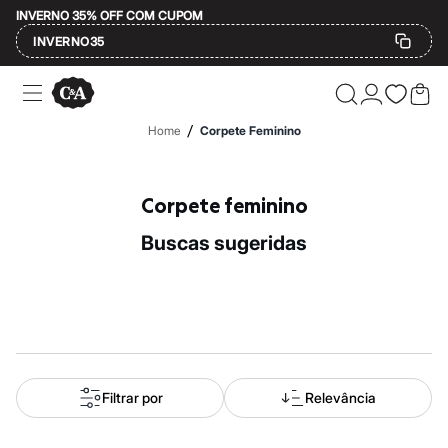
INVERNO 35% OFF COM CUPOM
INVERNO35
Ofertas
Compre por Departamento
Feminino
/
Home
Corpete Feminino
Masculino
Infantil
Calçados
Mindse7
Corpete feminino
Plus Size
Até 20% off
buscas sugeridas
Até 40% off
Até 60% off
A partir de 60% off
Feminino
Em alta
Inverno
Alfaiataria
Novidades
Roupas
Filtrar por
Relevância
Blusas e Camisetas
Básicos