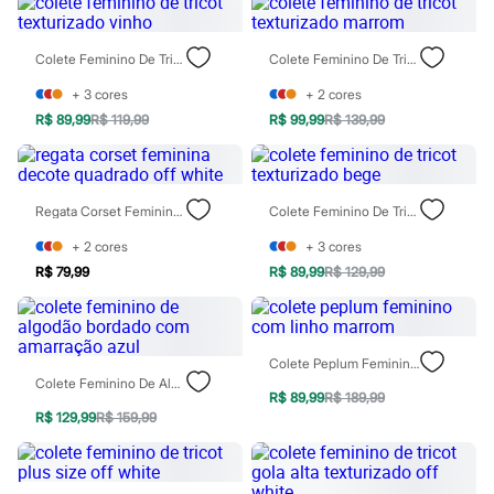
Chinelos
Sapatos
Sandálias e Papetes
Colete Feminino De Tricot Texturizado Vinho
Colete Feminino De Tricot Texturizado Marrom
Tênis
Moda esportiva
+
3
cores
+
2
cores
Acessórios
R$ 89,99
R$ 119,99
R$ 99,99
R$ 139,99
Bermudas
Camisetas
Calças
Calçados
Regatas
Regata Corset Feminina Decote Quadrado Off White
Colete Feminino De Tricot Texturizado Bege
Moda íntima
Cuecas
+
2
cores
+
3
cores
Meias
R$ 79,99
R$ 89,99
R$ 129,99
Pijamas
Moda praia
Personagens
Plus size
Colete Peplum Feminino Com Linho Marrom
Blusas e Camisetas
Colete Feminino De Algodão Bordado Com Amarração Azul
Calças
R$ 89,99
R$ 189,99
Camisas
R$ 129,99
R$ 159,99
Casacos e Jaquetas
Jeans
Moda esportiva
Shorts e Bermudas