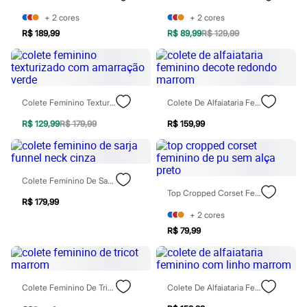
Patrulha Canina
+
2
cores
+
2
cores
Sonic
Stitch
R$ 189,99
R$ 89,99
R$ 129,99
Beleza
Kits
Perfumes árabes
Novidades
Cabelos
Colete Feminino Texturizado Com Amarração Verde
Colete De Alfaiataria Feminino Decote Redondo Marrom
Condicionador
Escovas e Pentes
R$ 129,99
R$ 179,99
R$ 159,99
Finalizadores
Shampoo
Tratamento
Cuidados com o corpo
Colete Feminino De Sarja Funnel Neck Cinza
Hidratante
Top Cropped Corset Feminino De Pu Sem Alça Preto
Protetor solar
R$ 179,99
Tratamento
+
2
cores
Cuidados com o rosto
Esfoliante
R$ 79,99
Hidratante
Protetor solar
Tônicos
Maquiagens
Colete Feminino De Tricot Marrom
Colete De Alfaiataria Feminino Com Linho Marrom
Base
Batom