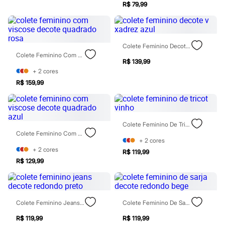
Sawary
R$ 79,99
Yessica
Moda esportiva
Acessórios
Blusas
Colete Feminino Decote V Xadrez Azul
Calçados
Colete Feminino Com Viscose Decote Quadrado Rosa
Leggings
R$ 139,99
Shorts e Bermudas
+
2
cores
Tops
Moda íntima
R$ 159,99
Calcinhas
Cintas e Modeladores
Meias
Pijamas
Colete Feminino De Tricot Vinho
Sutiãs e Tops
Colete Feminino Com Viscose Decote Quadrado Azul
Moda praia
+
2
cores
Biquínis
+
2
cores
R$ 119,99
Maiôs
R$ 129,99
Saídas de praia
Personagens
Plus size
Blusas e Camisetas
Calças
Colete Feminino Jeans Decote Redondo Preto
Colete Feminino De Sarja Decote Redondo Bege
Casacos e Jaquetas
Jeans
R$ 119,99
R$ 119,99