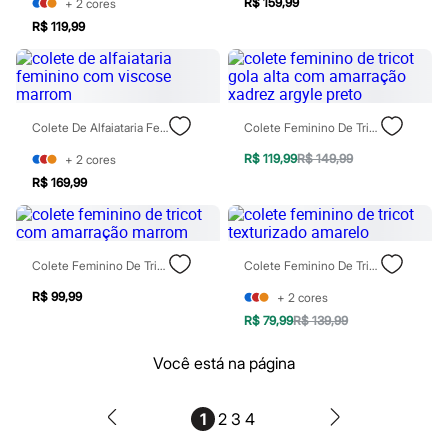
R$ 159,99
+
2
cores
Blush
R$ 119,99
Corretivo
Gloss
Pó facial
Sombras
Al Wataniah
Banderas
Colete De Alfaiataria Feminino Com Viscose Marrom
Colete Feminino De Tricot Gola Alta Com Amarração Xadrez Argyle Preto
Beleza C&A
Boca Rosa
R$ 119,99
R$ 149,99
+
2
cores
Bruna Tavares
R$ 169,99
Carolina Herrera
Ciclo
Fran by Franciny Ehlke
Jean Paul Gaultier
Colete Feminino De Tricot Com Amarração Marrom
Colete Feminino De Tricot Texturizado Amarelo
Lancôme
Mari Maria
R$ 99,99
+
2
cores
Mascavo
Niina Secrets
R$ 79,99
R$ 139,99
Océane
Payot
Você está na página
Rabanne
Real Techniques
Vizzela
1
2
3
4
Vult