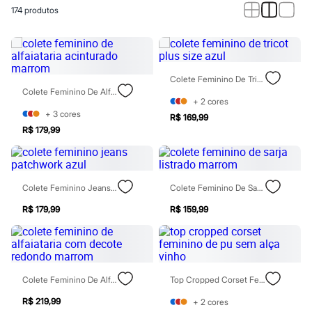
Calças
174
produtos
Casacos e Jaquetas
Jeans
Macacões
Saias
Shorts e Bermudas
Vestidos
Colete Feminino De Tricot Plus Size Azul
Acessórios
Colete Feminino De Alfaiataria Acinturado Marrom
Bolsas
+
2
cores
Bonés e Chapéus
+
3
cores
R$ 169,99
Bijoux
R$ 179,99
Cintos
Óculos
Relógios
Calçados
Colete Feminino Jeans Patchwork Azul
Colete Feminino De Sarja Listrado Marrom
Botas
Chinelos
R$ 179,99
R$ 159,99
Rasteirinhas
Sandálias
Sapatilhas
Tênis
Marcas
City
Colete Feminino De Alfaiataria Com Decote Redondo Marrom
Top Cropped Corset Feminino De Pu Sem Alça Vinho
Clock House
Mindset
R$ 219,99
+
2
cores