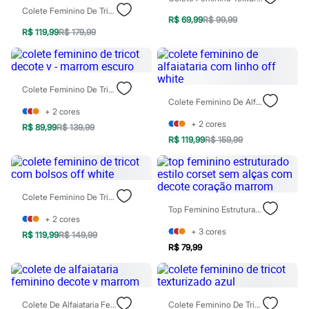
Rasteirinhas
Colete Feminino De Tricot Texturizado Listrado Mindset Colorido
Sandálias
R$ 69,99
R$ 99,99
Tênis
R$ 119,99
R$ 179,99
Diversão
Marcas
Baby Club
Fifteen
Colete Feminino De Tricot Decote V - Marrom Escuro
Miss Fifteen
Colete Feminino De Alfaiataria Com Linho Off White
Palomino
+
2
cores
Moda íntima
+
2
cores
R$ 89,99
R$ 139,99
Calcinhas
R$ 119,99
R$ 159,99
Cuecas
Meias
Pijamas
Moda praia
Biquínis e Maiôs
Colete Feminino De Tricot Com Bolsos Off White
Blusas de proteção
Top Feminino Estruturado Estilo Corset Sem Alças Com Decote Coração Marrom
Sungas
+
2
cores
Personagens
+
3
cores
R$ 119,99
R$ 149,99
Bluey
R$ 79,99
Disney
Hello Kitty
Homem Aranha
Minecraft
Colete De Alfaiataria Feminino Decote V Marrom
Colete Feminino De Tricot Texturizado Azul
Naruto