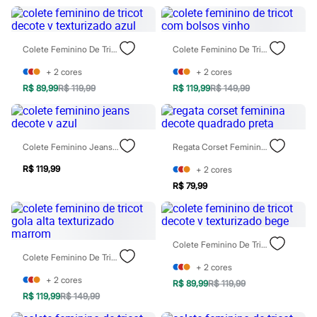
Moda esportiva
Shorts e Saias
Vestidos
Masculino
Colete Feminino De Tricot Decote V Texturizado Azul
Colete Feminino De Tricot Com Bolsos Vinho
Em alta
Dia dos Pais
+
2
cores
+
2
cores
Inverno
R$ 89,99
R$ 119,99
R$ 119,99
R$ 149,99
Novidades
Roupas
Bermudas
Camisas
Calças
Colete Feminino Jeans Decote V Azul
Regata Corset Feminina Decote Quadrado Preta
Camisetas e Regatas
Casacos e Jaquetas
R$ 119,99
+
2
cores
Jeans
R$ 79,99
Polos
Acessórios
Bolsas e Mochilas
Chapéus e Bonés
Colete Feminino De Tricot Decote V Texturizado Bege
Cintos
Colete Feminino De Tricot Gola Alta Texturizado Marrom
Carteiras
+
2
cores
Óculos
+
2
cores
Relógios
R$ 89,99
R$ 119,99
Calçados
R$ 119,99
R$ 149,99
Botas