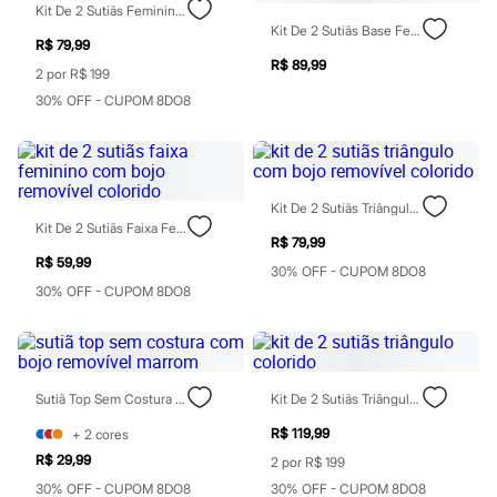
Kit De 2 Sutiãs Feminino De Renda Colorido
Blush
Kit De 2 Sutiãs Base Feminino De Poliamida Colorido
Corretivo
R$ 79,99
Gloss
R$ 89,99
2 por R$ 199
Pó facial
Sombras
30% OFF - CUPOM 8DO8
Al Wataniah
Banderas
Beleza C&A
Boca Rosa
Bruna Tavares
Kit De 2 Sutiãs Triângulo Com Bojo Removível Colorido
Carolina Herrera
Kit De 2 Sutiãs Faixa Feminino Com Bojo Removível Colorido
Ciclo
R$ 79,99
Fran by Franciny Ehlke
R$ 59,99
30% OFF - CUPOM 8DO8
Jean Paul Gaultier
30% OFF - CUPOM 8DO8
Lancôme
Mari Maria
Mascavo
Niina Secrets
Océane
Payot
Sutiã Top Sem Costura Com Bojo Removível Marrom
Kit De 2 Sutiãs Triângulo Colorido
Rabanne
R$ 119,99
+
2
cores
Real Techniques
Vizzela
R$ 29,99
2 por R$ 199
Vult
30% OFF - CUPOM 8DO8
30% OFF - CUPOM 8DO8