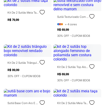
Todos os produtos
Infantil
Em alta
Kit De 2 Sutiãs Meia Taça Colorido
Arrumadinho para os meninos
Sutiã Texturizado Com Bojo Removível E Sem Costura Delrio Marrom
Romântico para as meninas
R$ 79,99
Inverno
+
4
cores
Novidades
R$ 69,99
Roupas menina
0 a 24 meses
30% OFF - CUPOM 8DO8
1 a 5 anos
4 a 12 anos
10 a 16 anos
Roupas menino
0 a 24 meses
1 a 5 anos
Kit De 2 Sutiãs Triângulo Bojo Removível Rendado Colorido
4 a 12 anos
Kit De 2 Sutiãs Top Alongado Feminino De Poliamida Sem Costura Colorido
10 a 16 anos
R$ 99,99
Acessórios
R$ 69,99
30% OFF - CUPOM 8DO8
Recém-nascido
30% OFF - CUPOM 8DO8
Bolsas e Mochilas
Chapéus
Calçados
Botas
Chinelos
Sutiã Base Com Aro E Bojo Marrom
Kit De 2 Sutiãs Meia Taça Colorido
Pantufas