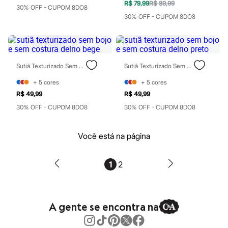
Botas
R$ 79,99
R$ 89,99
30% OFF - CUPOM 8DO8
Chinelos
30% OFF - CUPOM 8DO8
Pantufas
Rasteirinhas
Sandálias
Sapatilhas
Sapatos
Scarpin
Sutiã Texturizado Sem Bojo E Sem Costura Delrio Bege
Sutiã Texturizado Sem Bojo E Sem Costura Delrio Preto
Tamancos
+
5
cores
+
5
cores
Tênis
Masculino
R$ 49,99
R$ 49,99
Chinelos
30% OFF - CUPOM 8DO8
30% OFF - CUPOM 8DO8
Sandálias
Sapatênis
Sapatos
Você está na página
Tênis
Menina
Babuche
1
2
Botas
Chinelos
Pantufas
Sandálias
Sapatilhas
A gente se encontra na
Tênis
Menino