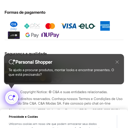
Jaquetas
Nossas lojas plus size
Cartão presente
Minha privacidade
Sustentabilidade
Plus size
Sobre o cartão presente
Central de ética
Formas de pagamento
Flare
Mom
Novas modelagens
Reta
Skinny
Wide Leg
&jeans
Clock House
Sawary
Segurança e qualidade
Novidades
Personal Shopper
Te ajudo a procurar produtos, montar looks e encontrar presentes. O
que está precisando?
Copyright Notice: © C&A e suas entidades relacionadas.
Todos os direitos reservados. Conheça nossos Termos e Condições de Uso
do Site C&A. C&A Modas SA. Fale conosco pelo chat on-line
Alameda Araguaia, 1222, Alphaville - Barueri - SP Cep: 06455-000 CNPJ
45.242.914/0001-05
Privacidade e Cookies
Utilizamos cookies em nosso site que podem armazenar seus dados