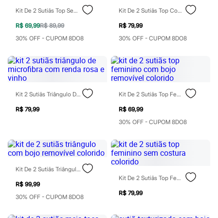
Chinelos
Kit De 2 Sutiãs Top Sem Costura Comfort Colorido
Kit De 2 Sutiãs Top Com Bojo Removível Colorido
Sapatos
Sandálias e Papetes
R$ 69,99
R$ 89,99
R$ 79,99
Tênis
Moda esportiva
30% OFF - CUPOM 8DO8
30% OFF - CUPOM 8DO8
Acessórios
Bermudas
Camisetas
Calças
Calçados
Regatas
Kit 2 Sutiãs Triângulo De Microfibra Com Renda Rosa E Vinho
Kit De 2 Sutiãs Top Feminino Com Bojo Removível Colorido
Moda íntima
Cuecas
R$ 79,99
R$ 69,99
Meias
30% OFF - CUPOM 8DO8
Pijamas
Moda praia
Personagens
Plus size
Blusas e Camisetas
Kit De 2 Sutiãs Triângulo Com Bojo Removível Colorido
Calças
Kit De 2 Sutiãs Top Feminino Sem Costura Colorido
Camisas
R$ 99,99
Casacos e Jaquetas
R$ 79,99
Jeans
30% OFF - CUPOM 8DO8
Moda esportiva
Shorts e Bermudas