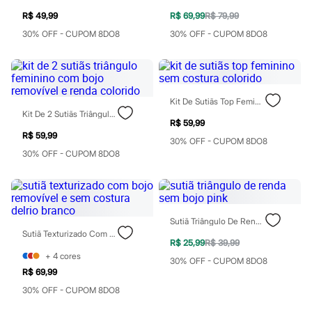
Rasteirinhas
R$ 49,99
R$ 69,99
R$ 79,99
Sandálias
Tênis
30% OFF - CUPOM 8DO8
30% OFF - CUPOM 8DO8
Diversão
Marcas
Baby Club
Fifteen
Miss Fifteen
Kit De Sutiãs Top Feminino Sem Costura Colorido
Palomino
Kit De 2 Sutiãs Triângulo Feminino Com Bojo Removível E Renda Colorido
Moda íntima
R$ 59,99
Calcinhas
R$ 59,99
30% OFF - CUPOM 8DO8
Cuecas
30% OFF - CUPOM 8DO8
Meias
Pijamas
Moda praia
Biquínis e Maiôs
Blusas de proteção
Sungas
Sutiã Triângulo De Renda Sem Bojo Pink
Personagens
Sutiã Texturizado Com Bojo Removível E Sem Costura Delrio Branco
R$ 25,99
R$ 39,99
Bluey
+
4
cores
Disney
30% OFF - CUPOM 8DO8
Hello Kitty
R$ 69,99
Homem Aranha
30% OFF - CUPOM 8DO8
Minecraft
Naruto