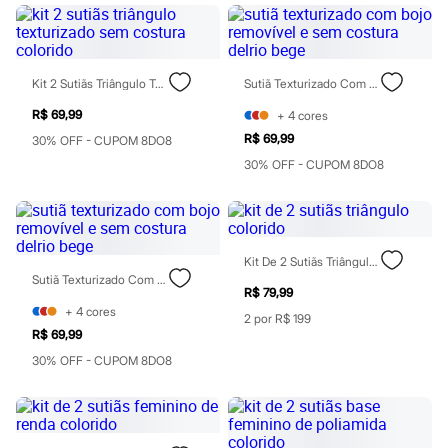
Patrulha Canina
Sonic
Stitch
Beleza
Kit 2 Sutiãs Triângulo Texturizado Sem Costura Colorido
Sutiã Texturizado Com Bojo Removível E Sem Costura Delrio Bege
Kits
Perfumes árabes
R$ 69,99
+
4
cores
Novidades
Cabelos
R$ 69,99
30% OFF - CUPOM 8DO8
Condicionador
30% OFF - CUPOM 8DO8
Escovas e Pentes
Finalizadores
Shampoo
Tratamento
Cuidados com o corpo
Kit De 2 Sutiãs Triângulo Colorido
Hidratante
Sutiã Texturizado Com Bojo Removível E Sem Costura Delrio Bege
Protetor solar
R$ 79,99
Tratamento
+
4
cores
Cuidados com o rosto
2 por R$ 199
R$ 69,99
Esfoliante
Hidratante
30% OFF - CUPOM 8DO8
Protetor solar
Tônicos
Maquiagens
Base
Batom