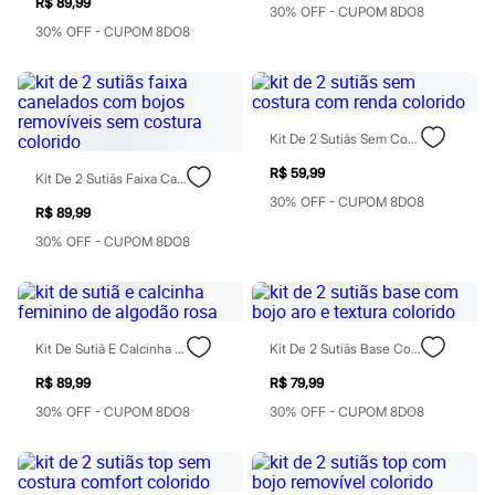
R$ 89,99
Moda esportiva
30% OFF - CUPOM 8DO8
Shorts e Saias
30% OFF - CUPOM 8DO8
Vestidos
Masculino
Em alta
Dia dos Pais
Inverno
Kit De 2 Sutiãs Sem Costura Com Renda Colorido
Novidades
Roupas
R$ 59,99
Kit De 2 Sutiãs Faixa Canelados Com Bojos Removíveis Sem Costura Colorido
Bermudas
30% OFF - CUPOM 8DO8
Camisas
R$ 89,99
Calças
30% OFF - CUPOM 8DO8
Camisetas e Regatas
Casacos e Jaquetas
Jeans
Polos
Acessórios
Bolsas e Mochilas
Kit De Sutiã E Calcinha Feminino De Algodão Rosa
Kit De 2 Sutiãs Base Com Bojo Aro E Textura Colorido
Chapéus e Bonés
Cintos
R$ 89,99
R$ 79,99
Carteiras
30% OFF - CUPOM 8DO8
30% OFF - CUPOM 8DO8
Óculos
Relógios
Calçados
Botas