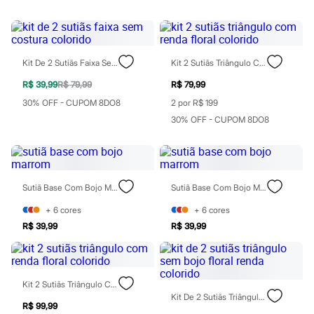
Perfumes
Perfumes femininos
Perfumes infantis
Perfumes masculinos
Todos os produtos
Mindse7
Kit De 2 Sutiãs Faixa Sem Costura Colorido
Kit 2 Sutiãs Triângulo Com Renda Floral Colorido
Novidades
R$ 39,99
R$ 79,99
R$ 79,99
Blusas
Calças
30% OFF - CUPOM 8DO8
2 por R$ 199
Casacos e Jaquetas
30% OFF - CUPOM 8DO8
Jeans
Saias
Shorts e Bermudas
T-shirt
Vestidos
Sutiã Base Com Bojo Marrom
Sutiã Base Com Bojo Marrom
Acessórios
Alfaiataria
+
6
cores
+
6
cores
Calçados
Guarda-roupa
R$ 39,99
R$ 39,99
Moda esportiva
Plus size
Special Basics
Calçados
Kit 2 Sutiãs Triângulo Com Renda Floral Colorido
Novidades
Kit De 2 Sutiãs Triângulo Sem Bojo Floral Renda Colorido
Feminino
R$ 99,99