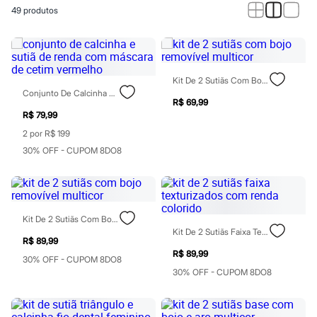
Calças
49
produtos
Casacos e Jaquetas
Jeans
Macacões
Saias
Shorts e Bermudas
Vestidos
Kit De 2 Sutiãs Com Bojo Removível Multicor
Acessórios
Conjunto De Calcinha E Sutiã De Renda Com Máscara De Cetim Vermelho
Bolsas
R$ 69,99
Bonés e Chapéus
R$ 79,99
Bijoux
2 por R$ 199
Cintos
30% OFF - CUPOM 8DO8
Óculos
Relógios
Calçados
Botas
Chinelos
Rasteirinhas
Kit De 2 Sutiãs Com Bojo Removível Multicor
Sandálias
Kit De 2 Sutiãs Faixa Texturizados Com Renda Colorido
R$ 89,99
Sapatilhas
R$ 89,99
Tênis
30% OFF - CUPOM 8DO8
Marcas
30% OFF - CUPOM 8DO8
City
Clock House
Mindset