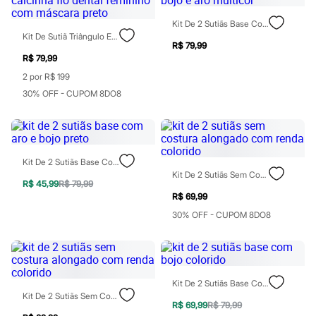
Sawary
Yessica
Kit De 2 Sutiãs Base Com Bojo E Aro Multicor
Moda esportiva
Kit De Sutiã Triângulo E Calcinha Fio Dental Feminino Com Máscara Preto
Acessórios
R$ 79,99
Blusas
R$ 79,99
Calçados
2 por R$ 199
Leggings
Shorts e Bermudas
30% OFF - CUPOM 8DO8
Tops
Moda íntima
Calcinhas
Cintas e Modeladores
Meias
Kit De 2 Sutiãs Base Com Aro E Bojo Preto
Pijamas
Kit De 2 Sutiãs Sem Costura Alongado Com Renda Colorido
Sutiãs e Tops
R$ 45,99
R$ 79,99
Moda praia
R$ 69,99
Biquínis
30% OFF - CUPOM 8DO8
Maiôs
Saídas de praia
Personagens
Plus size
Blusas e Camisetas
Calças
Kit De 2 Sutiãs Base Com Bojo Colorido
Casacos e Jaquetas
Kit De 2 Sutiãs Sem Costura Alongado Com Renda Colorido
R$ 69,99
R$ 79,99
Jeans