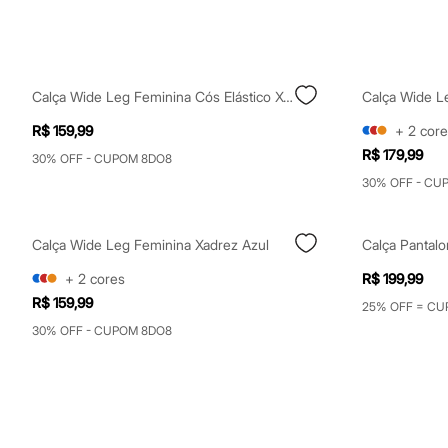
Shorts e Saias
Vestidos
Masculino
Em alta
Dia dos Pais
Calça Wide Leg Feminina Cós Elástico Xadrez Preta
Calça Wide L
Inverno
Novidades
R$ 159,99
+
2
core
Roupas
Bermudas
R$ 179,99
30% OFF - CUPOM 8DO8
Camisas
30% OFF - CU
Calças
Camisetas e Regatas
Casacos e Jaquetas
Jeans
Calça Wide Leg Feminina Xadrez Azul
Polos
Acessórios
+
2
cores
R$ 199,99
Bolsas e Mochilas
R$ 159,99
25% OFF = CU
Chapéus e Bonés
Cintos
30% OFF - CUPOM 8DO8
Carteiras
Óculos
Relógios
Calçados
Botas
Chinelos