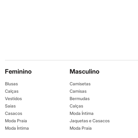
Sapatos
Sandálias e Papetes
Tênis
Moda esportiva
Acessórios
Bermudas
Camisetas
Calças
Calçados
Regatas
Moda íntima
Cuecas
Meias
Feminino
Masculino
Pijamas
Moda praia
Blusas
Camisetas
Personagens
Calças
Camisas
Plus size
Blusas e Camisetas
Vestidos
Bermudas
Calças
Saias
Calças
Camisas
Casacos
Moda Íntima
Casacos e Jaquetas
Jeans
Moda Praia
Jaquetas e Casacos
Moda esportiva
Moda Íntima
Moda Praia
Shorts e Bermudas
Todos os produtos