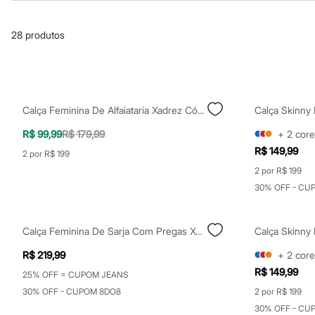
Casacos e Jaquetas
Jeans
Macacões
28
produtos
Saias
Shorts e Bermudas
Vestidos
Acessórios
Bolsas
Bonés e Chapéus
Calça Feminina De Alfaiataria Xadrez Cós Elástico Bege
Bijoux
Cintos
R$ 99,99
R$ 179,99
+
2
core
Óculos
R$ 149,99
Relógios
2 por R$ 199
Calçados
2 por R$ 199
Botas
30% OFF - CU
Chinelos
Rasteirinhas
Sandálias
Sapatilhas
Calça Feminina De Sarja Com Pregas Xadrez Mindset Colorida
Tênis
R$ 219,99
+
2
core
Marcas
City
R$ 149,99
25% OFF = CUPOM JEANS
Clock House
30% OFF - CUPOM 8DO8
2 por R$ 199
Mindset
Sawary
30% OFF - CU