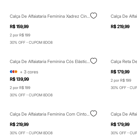
Yessica
Moda esportiva
Acessórios
Calça De Alfaiataria Feminina Xadrez Cinza
Blusas
Calçados
R$ 159,99
R$ 219,99
Leggings
Shorts e Bermudas
2 por R$ 199
Tops
30% OFF - CUPOM 8DO8
Moda íntima
Calcinhas
Cintas e Modeladores
Calça De Alfaiataria Feminina Cós Elástico Com Pregas Xadrez Azul
Meias
Pijamas
+
3
cores
R$ 179,99
Sutiãs e Tops
Moda praia
R$ 139,99
2 por R$ 199
Biquínis
2 por R$ 199
30% OFF - CU
Maiôs
Saídas de praia
30% OFF - CUPOM 8DO8
Personagens
Plus size
Blusas e Camisetas
Calça De Alfaiataria Feminina Com Cinto Xadrez Marrom
Calças
Casacos e Jaquetas
R$ 219,99
R$ 179,99
Jeans
30% OFF - CUPOM 8DO8
30% OFF - CU
Moda esportiva