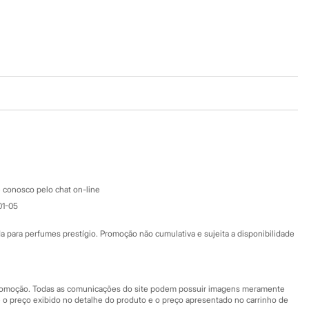
Baixe o app
Google store
Apple store
Atendimento
 conosco pelo chat on-line
01-05
Ajuda
Fale conosco
ara perfumes prestígio. Promoção não cumulativa e sujeita a disponibilidade
Nossas lojas
Nossas lojas plus size
Central de ética
 promoção. Todas as comunicações do site podem possuir imagens meramente
 o preço exibido no detalhe do produto e o preço apresentado no carrinho de