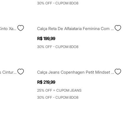
30% OFF - CUPOM 8DO8
Calça Wide Leg Feminina Com Cinto Xadrez Bege
Calça Reta De Alfaiataria Feminina Com Cinto Xadrez Azul
R$ 199,99
30% OFF - CUPOM 8DO8
Calça Pantacourt Feminina Jeans Cintura Alta Com Cinto Azul
Calça Jeans Copenhagen Petit Mindset Preto
R$ 219,99
25% OFF = CUPOM JEANS
30% OFF - CUPOM 8DO8