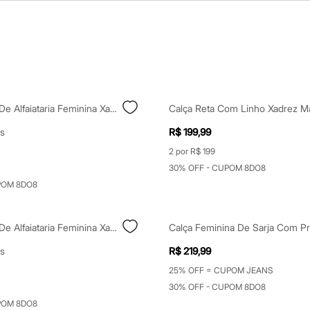
Calça Skinny De Alfaiataria Feminina Xadrez Bege
Calça Reta Com Linho Xadrez M
s
R$ 199,99
2 por R$ 199
30% OFF - CUPOM 8DO8
POM 8DO8
Calça Skinny De Alfaiataria Feminina Xadrez Preta
s
R$ 219,99
25% OFF = CUPOM JEANS
30% OFF - CUPOM 8DO8
POM 8DO8