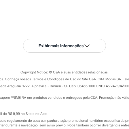
Serviços
Exibir mais informações
Tipos de serviços
o C&A
Clique e retire
Trocas e devoluções
ograma
Copyright Notice: © C&A e suas entidades relacionadas.
Formas de pagamento
dos. Conheça nossos Termos e Condições de Uso do Site C&A. C&A Modas SA. Fale
Todas as vantagens
ay
eda Araguaia, 1222, Alphaville - Barueri - SP Cep: 06455-000 CNPJ 45.242.914/00
Minha C&A
rtão
Cupons de desconto
cupom PRIMEIRA em produtos vendidos e entregues pela C&A. Promoção não válida p
Cartão presente
atórios
Sobre o cartão presente
nceira
l de R$ 9,99 no Site e no App.
de
iba o regulamento de cada campanha e ação promocional na vitrine específica da
iar durante a navegação, sem aviso prévio. Pode também ocorrer divergência entre