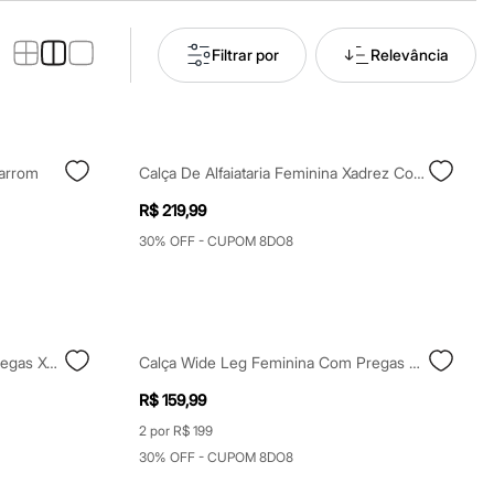
Filtrar por
Relevância
arrom
Calça De Alfaiataria Feminina Xadrez Com Lurex Bege
R$ 219,99
30% OFF - CUPOM 8DO8
Calça Feminina De Sarja Com Pregas Xadrez Mindset Plus Size Colorida
Calça Wide Leg Feminina Com Pregas Xadrez Azul
R$ 159,99
2 por R$ 199
30% OFF - CUPOM 8DO8