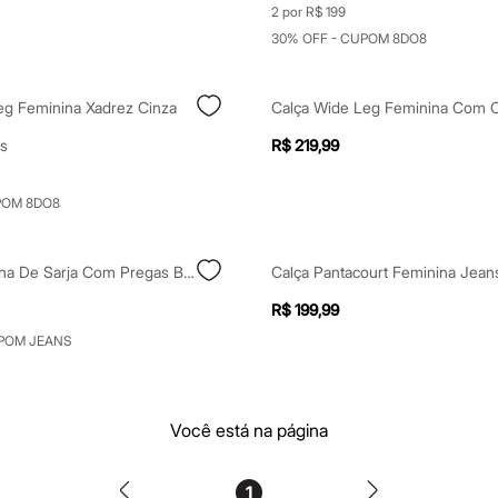
2 por R$ 199
30% OFF - CUPOM 8DO8
eg Feminina Xadrez Cinza
s
R$ 219,99
POM 8DO8
Calça Pantalona De Sarja Com Pregas Bege
R$ 199,99
POM JEANS
Você está na página
1