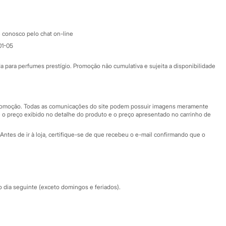
Apple store
Atendimento
 conosco pelo chat on-line
01-05
Ajuda
Fale conosco
ara perfumes prestígio. Promoção não cumulativa e sujeita a disponibilidade
Nossas lojas
Nossas lojas plus size
Central de ética
 promoção. Todas as comunicações do site podem possuir imagens meramente
 o preço exibido no detalhe do produto e o preço apresentado no carrinho de
Eventos
Antes de ir à loja, certifique-se de que recebeu o e-mail confirmando que o
Especial Dia dos Pais
dia seguinte (exceto domingos e feriados).