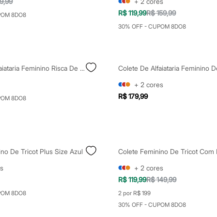
9,99
+
2
cores
R$ 119,99
R$ 159,99
POM 8DO8
30% OFF - CUPOM 8DO8
Colete De Alfaiataria Feminino Risca De Giz Azul
+
2
cores
R$ 179,99
POM 8DO8
no De Tricot Plus Size Azul
s
+
2
cores
R$ 119,99
R$ 149,99
POM 8DO8
2 por R$ 199
30% OFF - CUPOM 8DO8