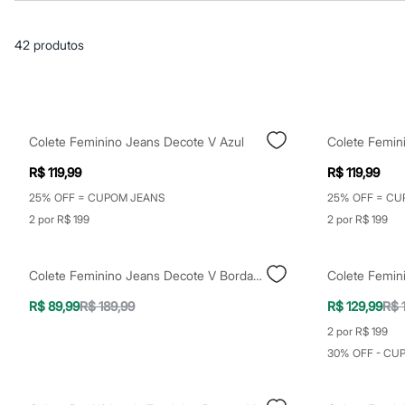
Casacos e Jaquetas
Jeans
Macacões
42
produtos
Saias
Shorts e Bermudas
Vestidos
Acessórios
Bolsas
Bonés e Chapéus
Colete Feminino Jeans Decote V Azul
Bijoux
Cintos
R$ 119,99
R$ 119,99
Óculos
Relógios
25% OFF = CUPOM JEANS
25% OFF = CU
Calçados
2 por R$ 199
2 por R$ 199
Botas
Chinelos
Rasteirinhas
Colete Feminino Jeans Decote V Bordado Floral Azul
Sandálias
Sapatilhas
R$ 89,99
R$ 189,99
R$ 129,99
R$ 
Tênis
Marcas
2 por R$ 199
City
30% OFF - CU
Clock House
Mindset
Sawary