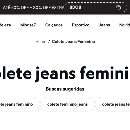
8DO8
ATÉ 50% OFF + 30% OFF EXTRA
Beleza
Mindse7
Calçados
Esportivo
Jeans
Novi
/
Home
Colete Jeans Feminino
olete jeans femin
buscas sugeridas
te jeans feminino
colete feminino jeans
colete jeans f