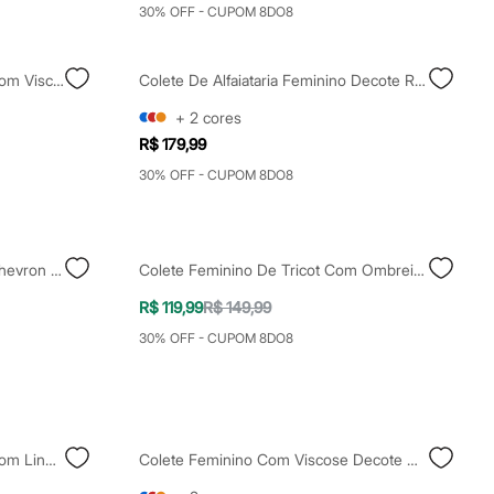
30% OFF - CUPOM 8DO8
Colete De Alfaiataria Feminino Com Viscose Rosa
Colete De Alfaiataria Feminino Decote Redondo Preto
+
2
cores
R$ 179,99
30% OFF - CUPOM 8DO8
Colete Feminino De Alfaiataria Chevron Marrom
Colete Feminino De Tricot Com Ombreiras Cinza
R$ 119,99
R$ 149,99
30% OFF - CUPOM 8DO8
Colete Feminino De Alfaiataria Com Linho Off White
Colete Feminino Com Viscose Decote Quadrado Rosa