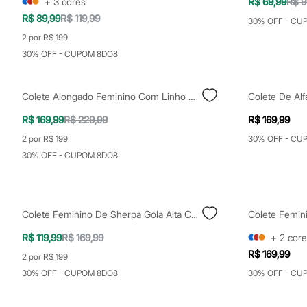
+
3
cores
R$ 69,99
R$ 9
Sapatos
R$ 89,99
R$ 119,99
Sandálias e Papetes
30% OFF - CU
Tênis
2 por R$ 199
Moda esportiva
30% OFF - CUPOM 8DO8
Acessórios
Bermudas
Camisetas
Calças
Colete Alongado Feminino Com Linho Mindset Verde
Calçados
Regatas
R$ 169,99
R$ 229,99
R$ 169,99
Moda íntima
2 por R$ 199
30% OFF - CU
Cuecas
Meias
30% OFF - CUPOM 8DO8
Pijamas
Moda praia
Personagens
Plus size
Colete Feminino De Sherpa Gola Alta Com Zíper Marrom
Colete Femini
Blusas e Camisetas
Calças
R$ 119,99
R$ 169,99
+
2
core
Camisas
Casacos e Jaquetas
R$ 169,99
2 por R$ 199
Jeans
30% OFF - CUPOM 8DO8
30% OFF - CU
Moda esportiva
Shorts e Bermudas
Todos os produtos