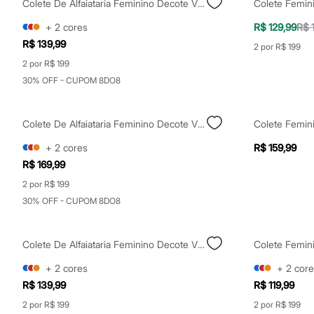
Colete De Alfaiataria Feminino Decote V Bege
Yessica
Moda esportiva
+
2
cores
R$ 129,99
R$ 
Acessórios
Blusas
R$ 139,99
2 por R$ 199
Calçados
2 por R$ 199
Leggings
Shorts e Bermudas
30% OFF - CUPOM 8DO8
Tops
Moda íntima
Calcinhas
Colete De Alfaiataria Feminino Decote V Bege
Colete Femini
Cintas e Modeladores
Meias
+
2
cores
R$ 159,99
Pijamas
R$ 169,99
Sutiãs e Tops
Moda praia
2 por R$ 199
Biquínis
30% OFF - CUPOM 8DO8
Maiôs
Saídas de praia
Personagens
Plus size
Colete De Alfaiataria Feminino Decote V Cinza
Colete Femin
Blusas e Camisetas
+
2
cores
+
2
core
Calças
Casacos e Jaquetas
R$ 139,99
R$ 119,99
Jeans
2 por R$ 199
2 por R$ 199
Moda esportiva