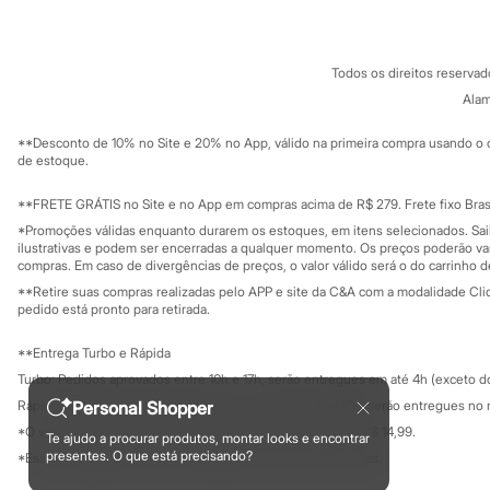
Fornecedores
Sonic
Termos e condições
C&A&VC
Stitch
Conheça o pr
Política de privacidade
Beleza
Todos os direitos reserva
Kits
Trabalhe conosco
C&A Pay
Perfumes árabes
Sobre o C&A P
Alam
Sustentabilidade
Novidades
Solicite seu ca
Mapa do site
Cabelos
**Desconto de 10% no Site e 20% no App, válido na primeira compra usando o 
Governança
Condicionador
Investidores
de estoque.
Escovas e Pentes
Ouvidoria / Rel
Sala de imprensa
Finalizadores
Educação fina
**FRETE GRÁTIS no Site e no App em compras acima de R$ 279. Frete fixo Brasi
Shampoo
Privacidade
Sustentabilida
*Promoções válidas enquanto durarem os estoques, em itens selecionados. Sa
Tratamento
Configuração de cookies
ilustrativas e podem ser encerradas a qualquer momento. Os preços poderão var
Cuidados com o corpo
Minha privacidade
compras. Em caso de divergências de preços, o valor válido será o do carrinho 
Hidratante
Protetor solar
**Retire suas compras realizadas pelo APP e site da C&A com a modalidade Clique
pedido está pronto para retirada.
Tratamento
Cuidados com o rosto
Esfoliante
**Entrega Turbo e Rápida
Hidratante
Turbo: Pedidos aprovados entre 10h e 17h, serão entregues em até 4h (exceto d
Protetor solar
Rápida: Pedidos com os pagamentos aprovados até as 10h, serão entregues no 
Personal Shopper
Tônicos
Maquiagens
*O valor do frete para o turbo é R$ 24,99 e para a rápida é R$ 14,99.
Te ajudo a procurar produtos, montar looks e encontrar
Formas de pagamento
Base
presentes. O que está precisando?
*Essa condição ainda não estará disponível em todas as lojas.
Batom