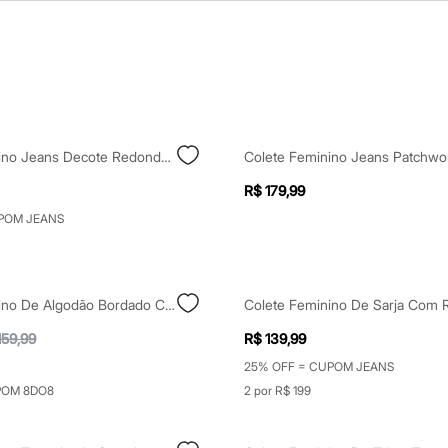
Colete Feminino Jeans Decote Redondo Preto
Colete Feminino Jeans Patchwo
R$ 179,99
POM JEANS
Colete Feminino De Algodão Bordado Com Amarração Azul
159,99
R$ 139,99
25% OFF = CUPOM JEANS
POM 8DO8
2 por R$ 199