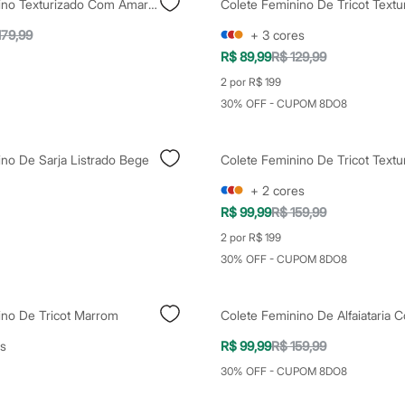
Colete Feminino Texturizado Com Amarração Verde
179,99
+
3
cores
R$ 89,99
R$ 129,99
2 por R$ 199
30% OFF - CUPOM 8DO8
no De Sarja Listrado Bege
+
2
cores
R$ 99,99
R$ 159,99
2 por R$ 199
30% OFF - CUPOM 8DO8
ino De Tricot Marrom
s
R$ 99,99
R$ 159,99
30% OFF - CUPOM 8DO8