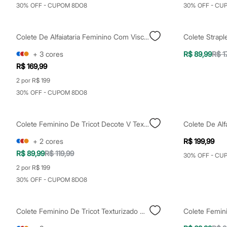
Shorts e Saias
30% OFF - CUPOM 8DO8
30% OFF - CU
Vestidos
Masculino
Em alta
Colete De Alfaiataria Feminino Com Viscose Preto
Colete Strap
Dia dos Pais
Inverno
+
3
cores
R$ 89,99
R$ 1
Novidades
R$ 169,99
Roupas
Bermudas
2 por R$ 199
Camisas
30% OFF - CUPOM 8DO8
Calças
Camisetas e Regatas
Casacos e Jaquetas
Jeans
Colete Feminino De Tricot Decote V Texturizado Bege
Polos
Acessórios
+
2
cores
R$ 199,99
Bolsas e Mochilas
R$ 89,99
R$ 119,99
30% OFF - CU
Chapéus e Bonés
Cintos
2 por R$ 199
Carteiras
30% OFF - CUPOM 8DO8
Óculos
Relógios
Calçados
Colete Feminino De Tricot Texturizado Vinho
Colete Femin
Botas
Chinelos