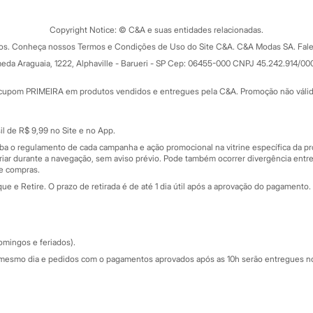
Clique e retire
Trocas e devoluções
ograma
Copyright Notice: © C&A e suas entidades relacionadas.
Formas de pagamento
dos. Conheça nossos Termos e Condições de Uso do Site C&A. C&A Modas SA. Fale
Todas as vantagens
ay
eda Araguaia, 1222, Alphaville - Barueri - SP Cep: 06455-000 CNPJ 45.242.914/00
Minha C&A
rtão
Cupons de desconto
cupom PRIMEIRA em produtos vendidos e entregues pela C&A. Promoção não válida p
Cartão presente
atórios
Sobre o cartão presente
nceira
l de R$ 9,99 no Site e no App.
de
iba o regulamento de cada campanha e ação promocional na vitrine específica da
iar durante a navegação, sem aviso prévio. Pode também ocorrer divergência entre
de compras.
 e Retire. O prazo de retirada é de até 1 dia útil após a aprovação do pagamento. 
omingos e feriados).
mesmo dia e pedidos com o pagamentos aprovados após as 10h serão entregues no 
Segurança e qualidade