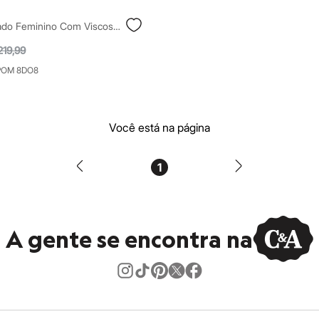
Colete Alongado Feminino Com Viscose Preto
219,99
POM 8DO8
Você está na página
1
A gente se encontra na