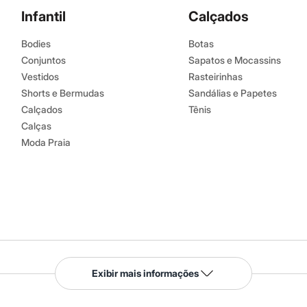
Infantil
Calçados
Bodies
Botas
Conjuntos
Sapatos e Mocassins
Vestidos
Rasteirinhas
Shorts e Bermudas
Sandálias e Papetes
Calçados
Tênis
Calças
Moda Praia
Serviços
Exibir mais informações
Tipos de serviços
o C&A