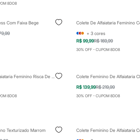
POM 8DO8
less Com Faixa Bege
79,99
+
3
cores
R$ 99,99
R$ 169,99
30% OFF - CUPOM 8DO8
Colete De Alfaiataria Feminino Risca De Giz Plus Size Azul
R$ 139,99
R$ 219,99
POM 8DO8
30% OFF - CUPOM 8DO8
ino Texturizado Marrom