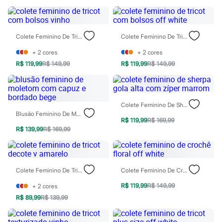
Sawary
Yessica
Moda esportiva
Acessórios
Colete Feminino De Tricot Com Bolsos Vinho
Colete Feminino De Tricot Com Bolsos Off White
Blusas
Calçados
+
2
cores
+
2
cores
Leggings
Shorts e Bermudas
R$ 119,99
R$ 149,99
R$ 119,99
R$ 149,99
Tops
Moda íntima
Calcinhas
Cintas e Modeladores
Colete Feminino De Sherpa Gola Alta Com Zíper Marrom
Meias
Blusão Feminino De Moletom Com Capuz E Bordado Bege
Pijamas
R$ 119,99
R$ 169,99
Sutiãs e Tops
R$ 139,99
R$ 169,99
Moda praia
Biquínis
Maiôs
Saídas de praia
Colete Feminino De Tricot Decote V Amarelo
Colete Feminino De Crochê Floral Off White
Personagens
Plus size
R$ 119,99
R$ 149,99
+
2
cores
Blusas e Camisetas
Calças
R$ 89,99
R$ 139,99
Casacos e Jaquetas
Jeans