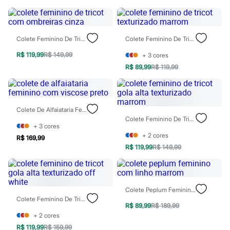
Rasteirinhas
Sandálias
Tênis
Diversão
Colete Feminino De Tricot Com Ombreiras Cinza
Colete Feminino De Tricot Texturizado Marrom
Marcas
Baby Club
R$ 119,99
R$ 149,99
+
3
cores
Fifteen
R$ 89,99
R$ 119,99
Miss Fifteen
Palomino
Moda íntima
Calcinhas
Cuecas
Colete De Alfaiataria Feminino Com Viscose Preto
Meias
Colete Feminino De Tricot Gola Alta Texturizado Marrom
Pijamas
+
3
cores
Moda praia
+
2
cores
R$ 169,99
Biquínis e Maiôs
R$ 119,99
R$ 149,99
Blusas de proteção
Sungas
Personagens
Bluey
Colete Peplum Feminino Com Linho Marrom
Disney
Colete Feminino De Tricot Gola Alta Texturizado Off White
Hello Kitty
R$ 89,99
R$ 189,99
Homem Aranha
+
2
cores
Minecraft
Naruto
R$ 119,99
R$ 159,99