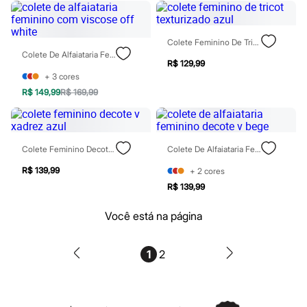
Blush
Corretivo
Gloss
Colete Feminino De Tricot Texturizado Azul
Pó facial
Colete De Alfaiataria Feminino Com Viscose Off White
Sombras
R$ 129,99
Al Wataniah
+
3
cores
Banderas
R$ 149,99
R$ 169,99
Beleza C&A
Boca Rosa
Bruna Tavares
Carolina Herrera
Ciclo
Colete Feminino Decote V Xadrez Azul
Colete De Alfaiataria Feminino Decote V Bege
Fran by Franciny Ehlke
Jean Paul Gaultier
R$ 139,99
+
2
cores
Lancôme
R$ 139,99
Mari Maria
Mascavo
Você está na página
Niina Secrets
Océane
Payot
1
2
Rabanne
Real Techniques
Vizzela
Vult