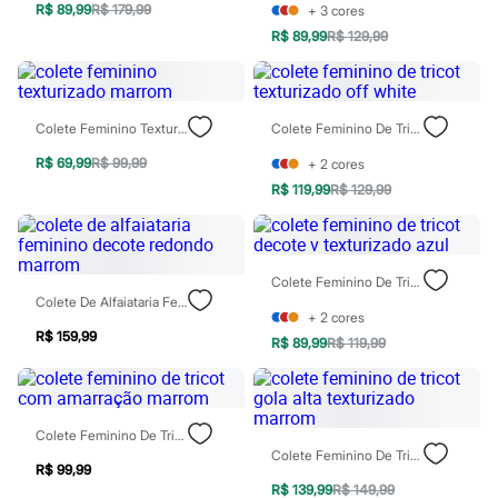
Todos os produtos
R$ 89,99
R$ 179,99
+
3
cores
Infantil
R$ 89,99
R$ 129,99
Em alta
Arrumadinho para os meninos
Romântico para as meninas
Inverno
Colete Feminino Texturizado Marrom
Colete Feminino De Tricot Texturizado Off White
Novidades
Roupas menina
R$ 69,99
R$ 99,99
+
2
cores
0 a 24 meses
1 a 5 anos
R$ 119,99
R$ 129,99
4 a 12 anos
10 a 16 anos
Roupas menino
0 a 24 meses
Colete Feminino De Tricot Decote V Texturizado Azul
1 a 5 anos
Colete De Alfaiataria Feminino Decote Redondo Marrom
4 a 12 anos
+
2
cores
10 a 16 anos
R$ 159,99
R$ 89,99
R$ 119,99
Acessórios
Recém-nascido
Bolsas e Mochilas
Chapéus
Calçados
Colete Feminino De Tricot Com Amarração Marrom
Botas
Colete Feminino De Tricot Gola Alta Texturizado Marrom
Chinelos
R$ 99,99
Pantufas
R$ 139,99
R$ 149,99