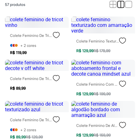
Calças
57
produtos
Casacos e Jaquetas
Jeans
Macacões
Saias
Shorts e Bermudas
Vestidos
Colete Feminino De Tricot Vinho
Acessórios
Colete Feminino Texturizado Com Amarração Verde
Bolsas
+
2
cores
Bonés e Chapéus
R$ 129,99
R$ 179,99
R$ 119,99
Bijoux
Cintos
Óculos
Relógios
Colete Feminino De Tricot Decote V Off White
Calçados
Colete Feminino Com Abotoamento Frontal E Decote Canoa Mindset Azul
Botas
R$ 89,99
Chinelos
R$ 129,99
R$ 199,99
Rasteirinhas
Sandálias
Sapatilhas
Tênis
Marcas
Colete Feminino De Tricot Texturizado Azul
City
Colete Feminino De Algodão Bordado Com Amarração Azul
Clock House
+
2
cores
Mindset
R$ 129,99
R$ 159,99
R$ 89,99
R$ 129,99