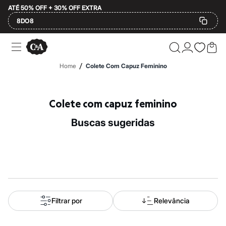
ATÉ 50% OFF + 30% OFF EXTRA
8DO8
Ofertas
Compre por Departamento
Feminino
/
Home
Colete Com Capuz Feminino
Masculino
Infantil
Calçados
Mindse7
Colete com capuz feminino
Plus Size
Até 20% off
buscas sugeridas
Até 40% off
Até 60% off
A partir de 60% off
Feminino
Em alta
Inverno
Alfaiataria
Novidades
Roupas
Filtrar por
Relevância
Blusas e Camisetas
Básicos