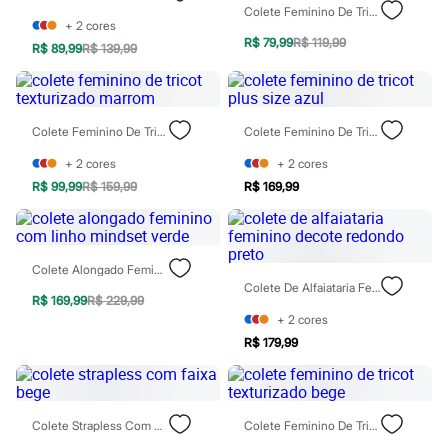
Chinelos
Colete Feminino De Tricot Frente Única Decote V Off White
Sapatos
+
2
cores
Sandálias e Papetes
R$ 79,99
R$ 119,99
R$ 89,99
R$ 139,99
Tênis
Moda esportiva
Acessórios
Bermudas
Colete Feminino De Tricot Texturizado Marrom
Colete Feminino De Tricot Plus Size Azul
Camisetas
Calças
+
2
cores
+
2
cores
Calçados
Regatas
R$ 99,99
R$ 159,99
R$ 169,99
Moda íntima
Cuecas
Meias
Pijamas
Colete Alongado Feminino Com Linho Mindset Verde
Moda praia
Colete De Alfaiataria Feminino Decote Redondo Preto
Personagens
R$ 169,99
R$ 229,99
Plus size
+
2
cores
Blusas e Camisetas
R$ 179,99
Calças
Camisas
Casacos e Jaquetas
Jeans
Moda esportiva
Colete Strapless Com Faixa Bege
Colete Feminino De Tricot Texturizado Bege
Shorts e Bermudas