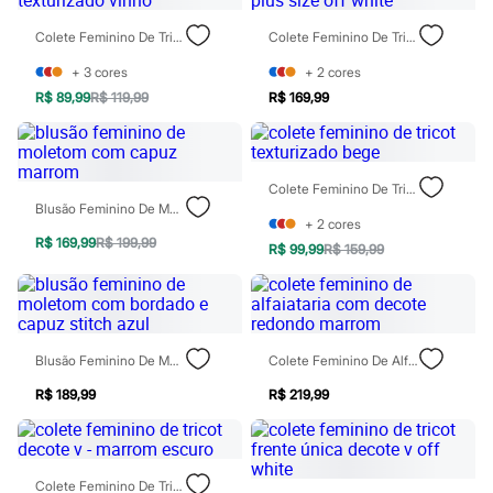
Moda esportiva
Shorts e Saias
Colete Feminino De Tricot Texturizado Vinho
Colete Feminino De Tricot Plus Size Off White
Vestidos
Masculino
+
3
cores
+
2
cores
Em alta
R$ 89,99
R$ 119,99
R$ 169,99
Dia dos Pais
Inverno
Novidades
Roupas
Bermudas
Colete Feminino De Tricot Texturizado Bege
Camisas
Blusão Feminino De Moletom Com Capuz Marrom
Calças
+
2
cores
Camisetas e Regatas
R$ 169,99
R$ 199,99
R$ 99,99
R$ 159,99
Casacos e Jaquetas
Jeans
Polos
Acessórios
Bolsas e Mochilas
Blusão Feminino De Moletom Com Bordado E Capuz Stitch Azul
Colete Feminino De Alfaiataria Com Decote Redondo Marrom
Chapéus e Bonés
Cintos
R$ 189,99
R$ 219,99
Carteiras
Óculos
Relógios
Calçados
Botas
Colete Feminino De Tricot Decote V - Marrom Escuro