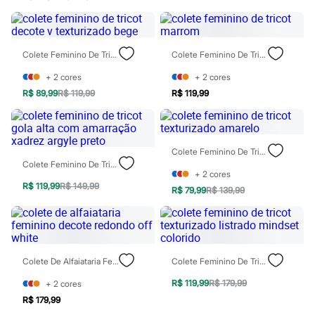
Patrulha Canina
Sonic
Stitch
Beleza
Colete Feminino De Tricot Decote V Texturizado Bege
Colete Feminino De Tricot Marrom
Kits
Perfumes árabes
+
2
cores
+
2
cores
Novidades
R$ 89,99
R$ 119,99
R$ 119,99
Cabelos
Condicionador
Escovas e Pentes
Finalizadores
Shampoo
Colete Feminino De Tricot Texturizado Amarelo
Tratamento
Colete Feminino De Tricot Gola Alta Com Amarração Xadrez Argyle Preto
Cuidados com o corpo
+
2
cores
Hidratante
R$ 119,99
R$ 149,99
R$ 79,99
R$ 139,99
Protetor solar
Tratamento
Cuidados com o rosto
Esfoliante
Hidratante
Colete De Alfaiataria Feminino Decote Redondo Off White
Colete Feminino De Tricot Texturizado Listrado Mindset Colorido
Protetor solar
Tônicos
R$ 119,99
R$ 179,99
+
2
cores
Maquiagens
Base
R$ 179,99
Batom