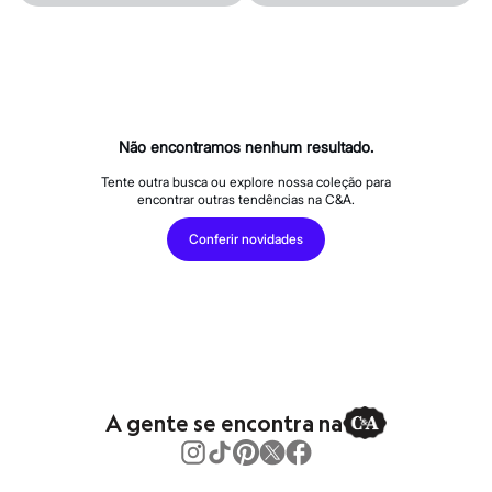
Calças
Casacos e Jaquetas
Jeans
Macacões
Saias
Shorts e Bermudas
Vestidos
Acessórios
Não encontramos nenhum resultado.
Bolsas
Bonés e Chapéus
Tente outra busca ou explore nossa coleção para
Bijoux
encontrar outras tendências na C&A.
Cintos
Óculos
Conferir novidades
Relógios
Calçados
Botas
Chinelos
Rasteirinhas
Sandálias
Sapatilhas
Tênis
Marcas
A gente se encontra na
City
Clock House
Mindset