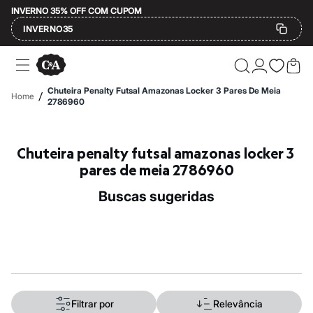
INVERNO 35% OFF COM CUPOM
INVERNO35
Ofertas
Compre por Departamento
Feminino
Chuteira Penalty Futsal Amazonas Locker 3 Pares De Meia
/
Home
Masculino
2786960
Infantil
Calçados
Mindse7
Chuteira penalty futsal amazonas locker 3 
Plus Size
Até 20% off
pares de meia 2786960
Até 40% off
Até 60% off
buscas sugeridas
A partir de 60% off
Feminino
Em alta
Inverno
Alfaiataria
Novidades
Roupas
Blusas e Camisetas
Básicos
Filtrar por
Relevância