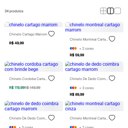
Calças
Casacos e Jaquetas
Jeans
34
produtos
Macacões
Saias
Shorts e Bermudas
Vestidos
Chinelo Cartago Marrom
Acessórios
Chinelo Montreal Cartago Marrom
Bolsas
R$ 49,99
Bonés e Chapéus
+
2
cores
Bijoux
R$ 59,99
Cintos
Óculos
Relógios
Calçados
Botas
Chinelo Cordoba Cartago Com Brinde Bege
Chinelo De Dedo Coimbra Cartago Marrom
Chinelos
Rasteirinhas
R$ 119,99
R$ 149,99
+
3
cores
Sandálias
R$ 69,99
Sapatilhas
Tênis
Marcas
City
Chinelo De Dedo Coimbra Cartago Marrom
Chinelo Montreal Cartago Cinza
Clock House
Mindset
+
3
cores
+
2
cores