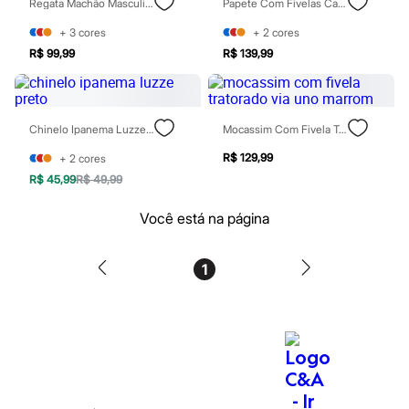
Regata Machão Masculina Texturizada Marrom
Papete Com Fivelas Cartago Bege
Rasteirinhas
Sandálias
+
3
cores
+
2
cores
Tênis
R$ 99,99
R$ 139,99
Diversão
Marcas
Baby Club
Fifteen
Miss Fifteen
Chinelo Ipanema Luzze Preto
Mocassim Com Fivela Tratorado Via Uno Marrom
Palomino
Moda íntima
R$ 129,99
+
2
cores
Calcinhas
R$ 45,99
R$ 49,99
Cuecas
Meias
Você está na página
Pijamas
Moda praia
Biquínis e Maiôs
1
Blusas de proteção
Sungas
Personagens
Bluey
Disney
Hello Kitty
Homem Aranha
Minecraft
Naruto