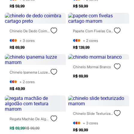
Sawary
Yessica
R$ 59,99
R$ 59,99
Moda esportiva
Acessórios
Blusas
Calçados
Chinelo De Dedo Coimbra Cartago Preto
Papete Com Fivelas Cartago Marrom
Leggings
Shorts e Bermudas
+
3
cores
+
2
cores
Tops
R$ 69,99
R$ 139,99
Moda íntima
Calcinhas
Cintas e Modeladores
Meias
Chinelo Mormai Branco
Pijamas
Chinelo Ipanema Luzze Marrom
Sutiãs e Tops
R$ 69,99
Moda praia
+
2
cores
Biquínis
R$ 49,99
Maiôs
Saídas de praia
Personagens
Plus size
Chinelo Slide Texturizado Marrom
Blusas e Camisetas
Regata Machão De Algodão Com Textura Marrom
Calças
+
3
cores
Casacos e Jaquetas
R$ 69,99
R$ 99,99
Jeans
R$ 99,99