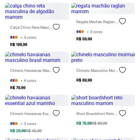
Moda esportiva
Shorts e Saias
Vestidos
Masculino
Regata Machão Raglan Marrom
Em alta
Calça Chino Reta Masculina De Algodão Marrom
Dia dos Pais
+
3
cores
Inverno
+
4
cores
R$ 59,99
Novidades
R$ 199,99
Roupas
Bermudas
Camisas
Calças
Camisetas e Regatas
Chinelo Havaianas Masculino Brasil Marrom
Chinelo Masculino Mormai Preto
Casacos e Jaquetas
Jeans
R$ 69,99
+
4
cores
Polos
R$ 79,99
Acessórios
Bolsas e Mochilas
Chapéus e Bonés
Cintos
Chinelo Havaianas Essential Azul Marinho
Short Boardshort Reto Masculino Marrom
Carteiras
Óculos
R$ 79,99
R$ 89,99
+
3
cores
Relógios
Calçados
R$ 29,99
R$ 45,99
Botas