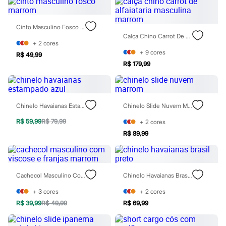
Chinelos
Sapatos
Sandálias e Papetes
Cinto Masculino Fosco Marrom
Tênis
Calça Chino Carrot De Alfaiataria Masculina Marrom
Moda esportiva
+
2
cores
Acessórios
+
9
cores
R$ 49,99
Bermudas
R$ 179,99
Camisetas
Calças
Calçados
Regatas
Moda íntima
Chinelo Havaianas Estampado Azul
Chinelo Slide Nuvem Marrom
Cuecas
Meias
R$ 59,99
R$ 79,99
+
2
cores
Pijamas
R$ 89,99
Moda praia
Personagens
Plus size
Blusas e Camisetas
Cachecol Masculino Com Viscose E Franjas Marrom
Chinelo Havaianas Brasil Preto
Calças
Camisas
+
3
cores
+
2
cores
Casacos e Jaquetas
Jeans
R$ 39,99
R$ 49,99
R$ 69,99
Moda esportiva
Shorts e Bermudas