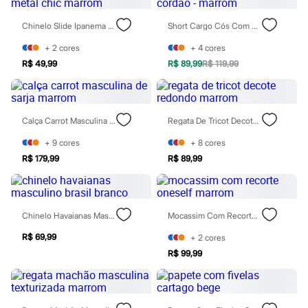
Todos os produtos
Infantil
Chinelo Slide Ipanema Metal Chic Marrom
Short Cargo Cós Com Cordão - Marrom
Em alta
Arrumadinho para os meninos
+
2
cores
+
4
cores
Romântico para as meninas
R$ 49,99
R$ 89,99
R$ 119,99
Inverno
Novidades
Roupas menina
0 a 24 meses
1 a 5 anos
Calça Carrot Masculina De Sarja Marrom
Regata De Tricot Decote Redondo Marrom
4 a 12 anos
10 a 16 anos
+
9
cores
+
8
cores
Roupas menino
R$ 179,99
R$ 89,99
0 a 24 meses
1 a 5 anos
4 a 12 anos
10 a 16 anos
Chinelo Havaianas Masculino Brasil Branco
Mocassim Com Recorte Oneself Marrom
Acessórios
Recém-nascido
R$ 69,99
+
2
cores
Bolsas e Mochilas
Chapéus
R$ 99,99
Calçados
Botas
Chinelos
Pantufas