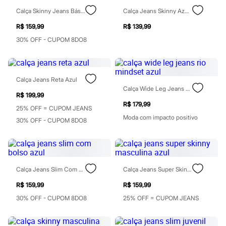
Sawary
Yessica
Calça Skinny Jeans Básica Azul
Calça Jeans Skinny Azul Claro
Moda esportiva
R$ 159,99
R$ 139,99
Acessórios
Blusas
30% OFF - CUPOM 8DO8
Calçados
Leggings
Shorts e Bermudas
Tops
Calça Jeans Reta Azul
Moda íntima
Calça Wide Leg Jeans Rio Mindset Azul
Calcinhas
R$ 199,99
Cintas e Modeladores
R$ 179,99
25% OFF = CUPOM JEANS
Meias
Moda com impacto positivo
Pijamas
30% OFF - CUPOM 8DO8
Sutiãs e Tops
Moda praia
Biquínis
Maiôs
Saídas de praia
Calça Jeans Slim Com Bolso Azul
Calça Jeans Super Skinny Masculina Azul
Personagens
Plus size
R$ 159,99
R$ 159,99
Blusas e Camisetas
30% OFF - CUPOM 8DO8
25% OFF = CUPOM JEANS
Calças
Casacos e Jaquetas
Jeans