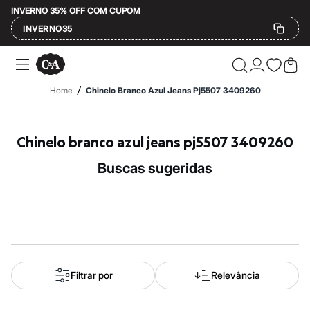
INVERNO 35% OFF COM CUPOM
INVERNO35
Ofertas
Compre por Departamento
Feminino
/
Home
Chinelo Branco Azul Jeans Pj5507 3409260
Masculino
Infantil
Calçados
Mindse7
Chinelo branco azul jeans pj5507 3409260
Plus Size
Até 20% off
buscas sugeridas
Até 40% off
Até 60% off
A partir de 60% off
Feminino
Em alta
Inverno
Alfaiataria
Novidades
Roupas
Filtrar por
Relevância
Blusas e Camisetas
Básicos