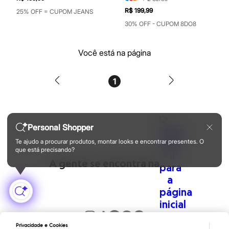
Botas
Chinelos
R$ 199,99
25% OFF = CUPOM JEANS
Pantufas
30% OFF - CUPOM 8DO8
Rasteirinhas
Sandálias
Sapatilhas
Você está na página
Sapatos
Scarpin
Tamancos
1
Tênis
Masculino
Chinelos
Sandálias
Sapatênis
Personal Shopper
Sapatos
Tênis
Te ajudo a procurar produtos, montar looks e encontrar presentes. O
Menina
que está precisando?
Babuche
A gente se encontra na
Botas
Chinelos
Pantufas
Sandálias
Sapatilhas
Tênis
Menino
Privacidade e Cookies