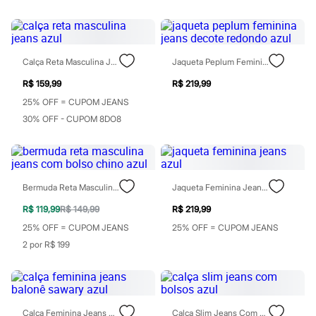
Patrulha Canina
Sonic
Stitch
Beleza
Kits
Calça Reta Masculina Jeans Azul
Jaqueta Peplum Feminina Jeans Decote Redondo Azul
Perfumes árabes
R$ 159,99
R$ 219,99
Novidades
Cabelos
25% OFF = CUPOM JEANS
Condicionador
30% OFF - CUPOM 8DO8
Escovas e Pentes
Finalizadores
Shampoo
Tratamento
Cuidados com o corpo
Hidratante
Bermuda Reta Masculina Jeans Com Bolso Chino Azul
Jaqueta Feminina Jeans Azul
Protetor solar
R$ 119,99
R$ 149,99
R$ 219,99
Tratamento
Cuidados com o rosto
25% OFF = CUPOM JEANS
25% OFF = CUPOM JEANS
Esfoliante
2 por R$ 199
Hidratante
Protetor solar
Tônicos
Maquiagens
Base
Calça Feminina Jeans Balonê Sawary Azul
Calça Slim Jeans Com Bolsos Azul
Batom