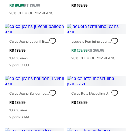
Todos os produtos
R$ 89,99
R$ 139,99
R$ 159,99
Infantil
Em alta
25% OFF = CUPOM JEANS
Arrumadinho para os meninos
Romântico para as meninas
Inverno
Novidades
Roupas menina
Calça Jeans Juvenil Balloon Azul
Jaqueta Feminina Jeans Azul
0 a 24 meses
1 a 5 anos
R$ 139,99
R$ 129,99
R$ 259,99
4 a 12 anos
10 a 16 anos
25% OFF = CUPOM JEANS
10 a 16 anos
2 por R$ 199
Roupas menino
0 a 24 meses
1 a 5 anos
4 a 12 anos
10 a 16 anos
Acessórios
Calça Jeans Balloon Juvenil Azul
Calça Reta Masculina Jeans Azul
Recém-nascido
Bolsas e Mochilas
R$ 139,99
R$ 139,99
Chapéus
10 a 16 anos
Calçados
2 por R$ 199
Botas
Chinelos
Pantufas