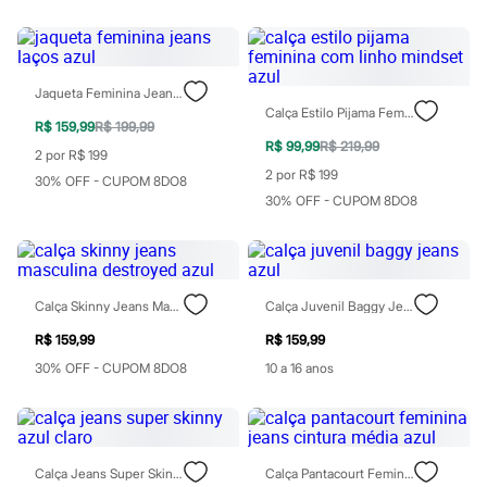
Chinelos
Sapatos
Sandálias e Papetes
Tênis
Moda esportiva
Jaqueta Feminina Jeans Laços Azul
Acessórios
Calça Estilo Pijama Feminina Com Linho Mindset Azul
Bermudas
R$ 159,99
R$ 199,99
Camisetas
R$ 99,99
R$ 219,99
2 por R$ 199
Calças
2 por R$ 199
30% OFF - CUPOM 8DO8
Calçados
30% OFF - CUPOM 8DO8
Regatas
Moda íntima
Cuecas
Meias
Pijamas
Moda praia
Calça Skinny Jeans Masculina Destroyed Azul
Calça Juvenil Baggy Jeans Azul
Personagens
Plus size
R$ 159,99
R$ 159,99
Blusas e Camisetas
30% OFF - CUPOM 8DO8
10 a 16 anos
Calças
Camisas
Casacos e Jaquetas
Jeans
Moda esportiva
Calça Jeans Super Skinny Azul Claro
Calça Pantacourt Feminina Jeans Cintura Média Azul
Shorts e Bermudas