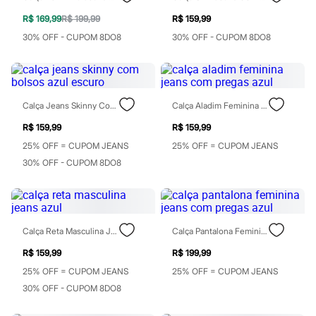
Blush
R$ 169,99
R$ 199,99
R$ 159,99
Corretivo
Gloss
30% OFF - CUPOM 8DO8
30% OFF - CUPOM 8DO8
Pó facial
Sombras
Al Wataniah
Banderas
Beleza C&A
Calça Jeans Skinny Com Bolsos Azul Escuro
Calça Aladim Feminina Jeans Com Pregas Azul
Boca Rosa
Bruna Tavares
R$ 159,99
R$ 159,99
Carolina Herrera
25% OFF = CUPOM JEANS
25% OFF = CUPOM JEANS
Ciclo
Fran by Franciny Ehlke
30% OFF - CUPOM 8DO8
Jean Paul Gaultier
Lancôme
Mari Maria
Mascavo
Niina Secrets
Calça Reta Masculina Jeans Azul
Calça Pantalona Feminina Jeans Com Pregas Azul
Océane
Payot
R$ 159,99
R$ 199,99
Rabanne
25% OFF = CUPOM JEANS
25% OFF = CUPOM JEANS
Real Techniques
30% OFF - CUPOM 8DO8
Vizzela
Vult