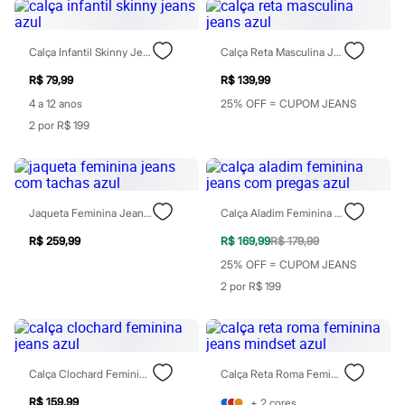
Perfumes
Perfumes femininos
Perfumes infantis
Perfumes masculinos
Calça Infantil Skinny Jeans Azul
Calça Reta Masculina Jeans Azul
Todos os produtos
Mindse7
R$ 79,99
R$ 139,99
Novidades
4 a 12 anos
25% OFF = CUPOM JEANS
Blusas
2 por R$ 199
Calças
Casacos e Jaquetas
Jeans
Saias
Shorts e Bermudas
T-shirt
Jaqueta Feminina Jeans Com Tachas Azul
Calça Aladim Feminina Jeans Com Pregas Azul
Vestidos
R$ 259,99
R$ 169,99
R$ 179,99
Acessórios
Alfaiataria
25% OFF = CUPOM JEANS
Calçados
2 por R$ 199
Guarda-roupa
Moda esportiva
Plus size
Special Basics
Calçados
Novidades
Calça Clochard Feminina Jeans Azul
Calça Reta Roma Feminina Jeans Mindset Azul
Feminino
R$ 159,99
+
2
cores