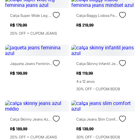
Rasteirinhas
Sandálias
Tênis
Calça Super Wide Leg Feminina Jeans Azul
Calça Baggy Lisboa Feminina Jeans Mindset Azul
Diversão
R$ 179,99
R$ 219,99
Marcas
Baby Club
25% OFF = CUPOM JEANS
Fifteen
Miss Fifteen
Palomino
Moda íntima
Calcinhas
Jaqueta Jeans Feminina Azul
Calça Skinny Infantil Jeans Azul
Cuecas
Meias
R$ 199,99
R$ 119,99
Pijamas
4 a 12 anos
Moda praia
Biquínis e Maiôs
30% OFF - CUPOM 8DO8
Blusas de proteção
Sungas
Personagens
Bluey
Disney
Calça Skinny Jeans Azul Médio
Calça Jeans Slim Comfort Azul
Hello Kitty
Homem Aranha
R$ 189,99
R$ 139,99
Minecraft
25% OFF = CUPOM JEANS
30% OFF - CUPOM 8DO8
Naruto