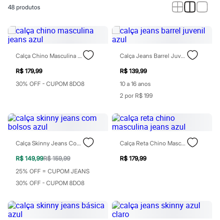
Calças
48
produtos
Casacos e Jaquetas
Jeans
Macacões
Saias
Shorts e Bermudas
Vestidos
Calça Chino Masculina Jeans Azul
Calça Jeans Barrel Juvenil Azul
Acessórios
Bolsas
R$ 179,99
R$ 139,99
Bonés e Chapéus
30% OFF - CUPOM 8DO8
10 a 16 anos
Bijoux
2 por R$ 199
Cintos
Óculos
Relógios
Calçados
Botas
Chinelos
Calça Skinny Jeans Com Bolsos Azul
Calça Reta Chino Masculina Jeans Azul
Rasteirinhas
R$ 149,99
R$ 159,99
R$ 179,99
Sandálias
Sapatilhas
25% OFF = CUPOM JEANS
Tênis
30% OFF - CUPOM 8DO8
Marcas
City
Clock House
Mindset