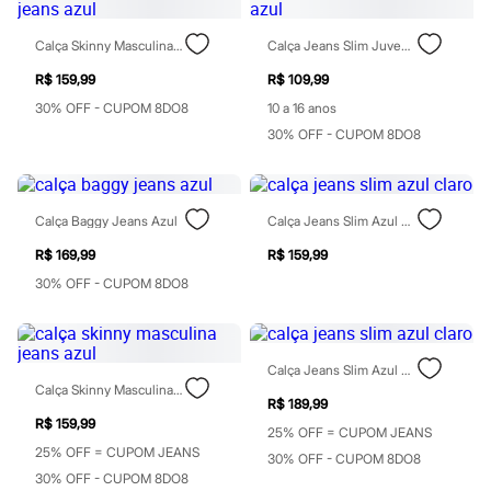
Moda esportiva
Shorts e Saias
Vestidos
Calça Skinny Masculina Jeans Azul
Calça Jeans Slim Juvenil Azul
Masculino
R$ 159,99
R$ 109,99
Em alta
Dia dos Pais
30% OFF - CUPOM 8DO8
10 a 16 anos
Inverno
30% OFF - CUPOM 8DO8
Novidades
Roupas
Bermudas
Camisas
Calça Baggy Jeans Azul
Calça Jeans Slim Azul Claro
Calças
Camisetas e Regatas
R$ 169,99
R$ 159,99
Casacos e Jaquetas
Jeans
30% OFF - CUPOM 8DO8
Polos
Acessórios
Bolsas e Mochilas
Chapéus e Bonés
Calça Jeans Slim Azul Claro
Cintos
Calça Skinny Masculina Jeans Azul
Carteiras
R$ 189,99
Óculos
R$ 159,99
25% OFF = CUPOM JEANS
Relógios
25% OFF = CUPOM JEANS
Calçados
30% OFF - CUPOM 8DO8
Botas
30% OFF - CUPOM 8DO8