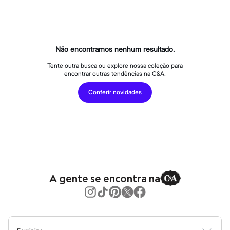
Calças
Casacos e Jaquetas
Jeans
Macacões
Saias
Shorts e Bermudas
Não encontramos nenhum resultado.
Vestidos
Acessórios
Tente outra busca ou explore nossa coleção para
encontrar outras tendências na C&A.
Bolsas
Bonés e Chapéus
Conferir novidades
Bijoux
Cintos
Óculos
Relógios
Calçados
Botas
Chinelos
Rasteirinhas
Sandálias
A gente se encontra na
Sapatilhas
Tênis
Marcas
City
Clock House
Mindset