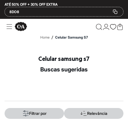
ATÉ 50% OFF + 30% OFF EXTRA
8DO8
Ofertas
Compre por Departamento
Feminino
/
Home
Celular Samsung S7
Masculino
Infantil
Calçados
Mindse7
Celular samsung s7
Plus Size
Até 20% off
buscas sugeridas
Até 40% off
Até 60% off
A partir de 60% off
Feminino
Em alta
Inverno
Alfaiataria
Novidades
Roupas
Filtrar por
Relevância
Blusas e Camisetas
Básicos