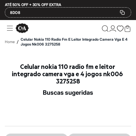
ATÉ 50% OFF + 30% OFF EXTRA
8DO8
Ofertas
Compre por Departamento
Feminino
Celular Nokia 110 Radio Fm E Leitor Integrado Camera Vga E 4
/
Home
Masculino
Jogos Nk006 3275258
Infantil
Calçados
Plus Size
Celular nokia 110 radio fm e leitor 
2 calçados por R$189
2 peças por R$199
integrado camera vga e 4 jogos nk006 
3 lingeries por R$99
3275258
3 itens de beleza por R$129
Até 20% off
buscas sugeridas
Até 40% off
Até 60% off
A partir de 60% off
Feminino
Em alta
Inverno
Alfaiataria
Novidades