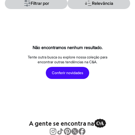
Roupas
Filtrar por
Relevância
Blusas e Camisetas
Básicos
Calças
Casacos e Jaquetas
Jeans
Macacões
Saias
Shorts e Bermudas
Não encontramos nenhum resultado.
Vestidos
Acessórios
Tente outra busca ou explore nossa coleção para
Bolsas
encontrar outras tendências na C&A.
Bonés e Chapéus
Bijoux
Conferir novidades
Cintos
Óculos
Relógios
Calçados
Botas
Chinelos
Rasteirinhas
Sandálias
Sapatilhas
A gente se encontra na
Tênis
Marcas