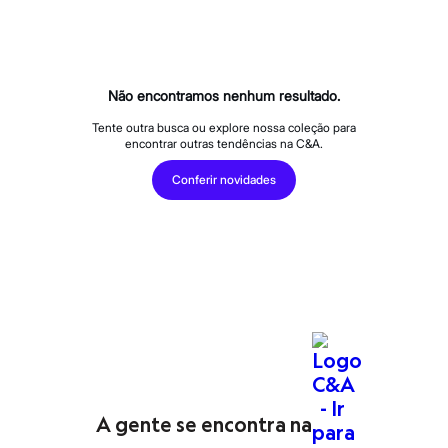
Roupas
Blusas e Camisetas
Básicos
Calças
Casacos e Jaquetas
Jeans
Não encontramos nenhum resultado.
Macacões
Saias
Tente outra busca ou explore nossa coleção para
encontrar outras tendências na C&A.
Shorts e Bermudas
Vestidos
Conferir novidades
Acessórios
Bolsas
Bonés e Chapéus
Bijoux
Cintos
Óculos
Relógios
Calçados
Botas
Chinelos
Rasteirinhas
Sandálias
Sapatilhas
Tênis
A gente se encontra na
Marcas