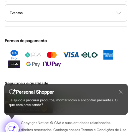
Ajuda
Relógios
Todas as vantagens
Governança
Sala de imprensa
Calçados
Fale conosco
Minha C&A
Botas
Eventos
Ouvidoria / Relatórios
Privacidade
Chinelos
Nossas lojas
Especial Dia dos Pais
Cupons de desconto
Configuração de cookies
Sapatos
Educação financeira
Sandálias e Papetes
Nossas lojas plus size
Cartão presente
Minha privacidade
Sustentabilidade
Tênis
Sobre o cartão presente
Moda esportiva
Central de ética
Formas de pagamento
Acessórios
Bermudas
Camisetas
Calças
Calçados
Regatas
Moda íntima
Cuecas
Segurança e qualidade
Meias
Personal Shopper
Pijamas
Moda praia
Te ajudo a procurar produtos, montar looks e encontrar presentes. O
Personagens
que está precisando?
Plus size
Blusas e Camisetas
Calças
Copyright Notice: © C&A e suas entidades relacionadas.
Camisas
Casacos e Jaquetas
Todos os direitos reservados. Conheça nossos Termos e Condições de Uso