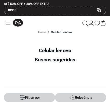
ATÉ 50% OFF + 30% OFF EXTRA
8DO8
Ofertas
Compre por Departamento
Feminino
/
Home
Celular Lenovo
Masculino
Infantil
Calçados
Plus Size
Celular lenovo
2 calçados por R$189
2 peças por R$199
buscas sugeridas
3 lingeries por R$99
3 itens de beleza por R$129
Até 20% off
Até 40% off
Até 60% off
A partir de 60% off
Feminino
Em alta
Inverno
Filtrar por
Relevância
Alfaiataria
Novidades