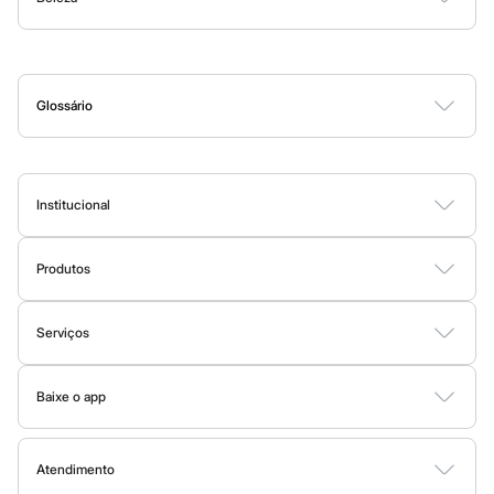
Calças
Casacos e Jaquetas
Perfumes
Maquiagem
Skincare
Corpo e Banho
Acessórios
Jeans
Moda esportiva
Shorts e Saias
Vestidos
Glossário
Masculino
A
B
C
D
E
F
G
H
I
J
K
L
M
N
O
P
Q
R
S
T
U
V
W
X
Y
Z
0-9
Em alta
Dia dos Pais
Inverno
Novidades
Institucional
Roupas
Sobre a C&A
Bermudas
Camisas
Produtos
Fornecedores
Calças
Cartão C&A
Camisetas e Regatas
Termos e condições
Sobre o cartão C&A
Casacos e Jaquetas
Serviços
Política de privacidade
Jeans
C&A&VC
Polos
Tipos de serviços
Trabalhe conosco
Conheça o programa
Acessórios
Baixe o app
Clique e retire
Bolsas e Mochilas
Sustentabilidade
C&A Pay
Chapéus e Bonés
Google store
Trocas e devoluções
Sobre o C&A Pay
Cintos
Mapa do site
Carteiras
Apple store
Formas de pagamento
Atendimento
Solicite seu cartão
Óculos
Investidores