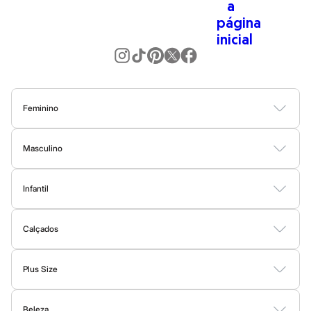
City
Clock House
Mindset
Sawary
Yessica
Moda esportiva
Acessórios
Blusas
Calçados
Feminino
Leggings
Shorts e Bermudas
Blusas
Calças
Vestidos
Saias
Casacos
Moda Praia
Moda Íntima
Tops
Masculino
Moda íntima
Calcinhas
Camisetas
Camisas
Bermudas
Calças
Moda Íntima
Jaquetas e Casacos
Cintas e Modeladores
Infantil
Meias
Moda Praia
Pijamas
Bodies
Conjuntos
Vestidos
Shorts e Bermudas
Calçados
Calças
Sutiãs e Tops
Moda praia
Calçados
Moda Praia
Biquínis
Botas
Sapatos e Mocassins
Rasteirinhas
Sandálias e Papetes
Tênis
Maiôs
Saídas de praia
Plus Size
Personagens
Vestidos
Blusas e Camisas
Casacos e Jaquetas
Calças
Plus size
Blusas e Camisetas
Beleza
Shorts e Bermudas
Moda Íntima