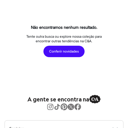
Calças
Casacos e Jaquetas
Jeans
Macacões
Saias
Shorts e Bermudas
Não encontramos nenhum resultado.
Vestidos
Acessórios
Tente outra busca ou explore nossa coleção para
encontrar outras tendências na C&A.
Bolsas
Bonés e Chapéus
Conferir novidades
Bijoux
Cintos
Óculos
Relógios
Calçados
Botas
Chinelos
Rasteirinhas
Sandálias
A gente se encontra na
Sapatilhas
Tênis
Marcas
City
Clock House
Mindset