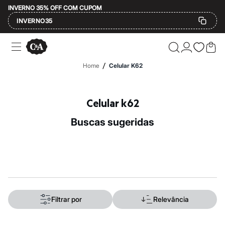
INVERNO 35% OFF COM CUPOM
INVERNO35
Ofertas
Compre por Departamento
Feminino
/
Home
Celular K62
Masculino
Infantil
Calçados
Mindse7
Celular k62
Plus Size
Até 20% off
buscas sugeridas
Até 40% off
Até 60% off
A partir de 60% off
Feminino
Em alta
Inverno
Alfaiataria
Novidades
Roupas
Filtrar por
Relevância
Blusas e Camisetas
Básicos