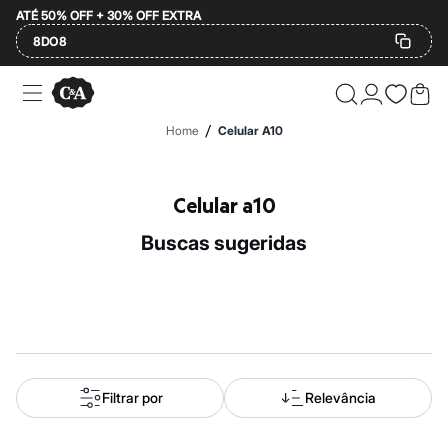
ATÉ 50% OFF + 30% OFF EXTRA
8DO8
Ofertas
Compre por Departamento
Feminino
/
Home
Celular A10
Masculino
Infantil
Calçados
Mindse7
Celular a10
Plus Size
Até 20% off
buscas sugeridas
Até 40% off
Até 60% off
A partir de 60% off
Feminino
Em alta
Inverno
Alfaiataria
Novidades
Roupas
Filtrar por
Relevância
Blusas e Camisetas
Básicos