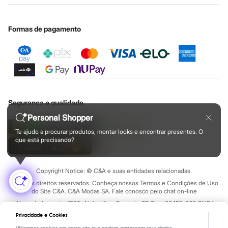
Botas
Chinelos
Nossas lojas plus size
Cartão presente
Minha privacidade
Sustentabilidade
Pantufas
Sobre o cartão presente
Central de ética
Rasteirinhas
Formas de pagamento
Sandálias
Sapatilhas
Sapatos
Scarpin
Tamancos
Tênis
Masculino
Chinelos
Segurança e qualidade
Sandálias
Personal Shopper
Sapatênis
Sapatos
Te ajudo a procurar produtos, montar looks e encontrar presentes. O
Tênis
que está precisando?
Menina
Babuche
Botas
Copyright Notice: © C&A e suas entidades relacionadas.
Chinelos
Todos os direitos reservados. Conheça nossos Termos e Condições de Uso
Pantufas
do Site C&A. C&A Modas SA. Fale conosco pelo chat on-line
Sandálias
Sapatilhas
Alameda Araguaia, 1222, Alphaville - Barueri - SP Cep: 06455-000 CNPJ
Tênis
45.242.914/0001-05
Privacidade e Cookies
Menino