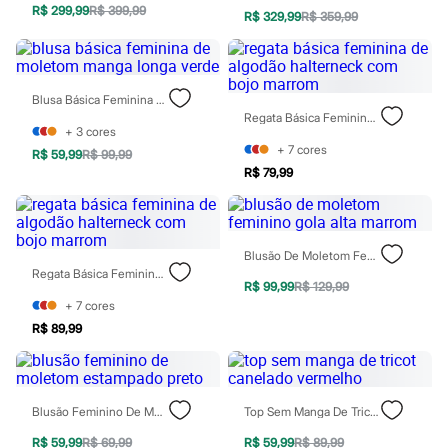
Moda esportiva
R$ 299,99
R$ 399,99
R$ 329,99
R$ 359,99
Shorts e Saias
Vestidos
Masculino
Em alta
Dia dos Pais
Blusa Básica Feminina De Moletom Manga Longa Verde
Inverno
Regata Básica Feminina De Algodão Halterneck Com Bojo Marrom
Novidades
+
3
cores
Roupas
+
7
cores
R$ 59,99
R$ 99,99
Bermudas
R$ 79,99
Camisas
Calças
Camisetas e Regatas
Casacos e Jaquetas
Blusão De Moletom Feminino Gola Alta Marrom
Jeans
Regata Básica Feminina De Algodão Halterneck Com Bojo Marrom
Polos
R$ 99,99
R$ 129,99
Acessórios
+
7
cores
Bolsas e Mochilas
Chapéus e Bonés
R$ 89,99
Cintos
Carteiras
Óculos
Relógios
Blusão Feminino De Moletom Estampado Preto
Top Sem Manga De Tricot Canelado Vermelho
Calçados
Botas
R$ 59,99
R$ 69,99
R$ 59,99
R$ 89,99