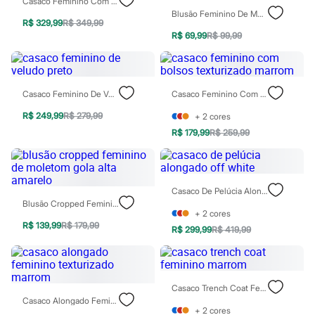
Casaco Feminino Com Gola De Pelúcia Marrom
Sawary
Blusão Feminino De Moletom Estampado Vermelho
Yessica
R$ 329,99
R$ 349,99
Moda esportiva
R$ 69,99
R$ 99,99
Acessórios
Blusas
Calçados
Leggings
Shorts e Bermudas
Casaco Feminino De Veludo Preto
Casaco Feminino Com Bolsos Texturizado Marrom
Tops
Moda íntima
R$ 249,99
R$ 279,99
+
2
cores
Calcinhas
R$ 179,99
R$ 259,99
Cintas e Modeladores
Meias
Pijamas
Sutiãs e Tops
Casaco De Pelúcia Alongado Off White
Moda praia
Blusão Cropped Feminino De Moletom Gola Alta Amarelo
Biquínis
+
2
cores
Maiôs
R$ 139,99
R$ 179,99
Saídas de praia
R$ 299,99
R$ 419,99
Personagens
Plus size
Blusas e Camisetas
Calças
Casaco Trench Coat Feminino Marrom
Casacos e Jaquetas
Casaco Alongado Feminino Texturizado Marrom
Jeans
+
2
cores