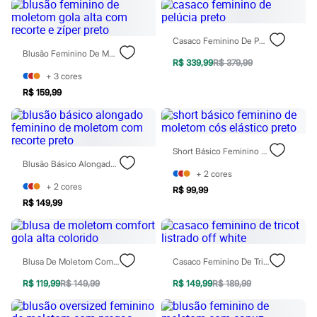
Rasteirinhas
Sandálias
Tênis
Casaco Feminino De Pelúcia Preto
Diversão
Blusão Feminino De Moletom Gola Alta Com Recorte E Zíper Preto
Marcas
R$ 339,99
R$ 379,99
Baby Club
+
3
cores
Fifteen
R$ 159,99
Miss Fifteen
Palomino
Moda íntima
Calcinhas
Cuecas
Short Básico Feminino De Moletom Cós Elástico Preto
Meias
Blusão Básico Alongado Feminino De Moletom Com Recorte Preto
Pijamas
+
2
cores
Moda praia
+
2
cores
R$ 99,99
Biquínis e Maiôs
R$ 149,99
Blusas de proteção
Sungas
Personagens
Bluey
Blusa De Moletom Comfort Gola Alta Colorido
Casaco Feminino De Tricot Listrado Off White
Disney
Hello Kitty
R$ 119,99
R$ 149,99
R$ 149,99
R$ 189,99
Homem Aranha
Minecraft
Naruto