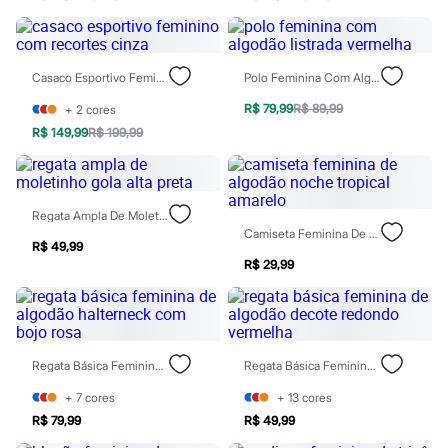
Chinelos
Sapatos
Sandálias e Papetes
Tênis
Casaco Esportivo Feminino Com Recortes Cinza
Polo Feminina Com Algodão Listrada Vermelha
Moda esportiva
Acessórios
R$ 79,99
R$ 89,99
+
2
cores
Bermudas
Camisetas
R$ 149,99
R$ 199,99
Calças
Calçados
Regatas
Moda íntima
Regata Ampla De Moletinho Gola Alta Preta
Cuecas
Camiseta Feminina De Algodão Noche Tropical Amarelo
Meias
R$ 49,99
Pijamas
R$ 29,99
Moda praia
Personagens
Plus size
Blusas e Camisetas
Calças
Regata Básica Feminina De Algodão Halterneck Com Bojo Rosa
Regata Básica Feminina De Algodão Decote Redondo Vermelha
Camisas
Casacos e Jaquetas
+
7
cores
+
13
cores
Jeans
Moda esportiva
R$ 79,99
R$ 49,99
Shorts e Bermudas