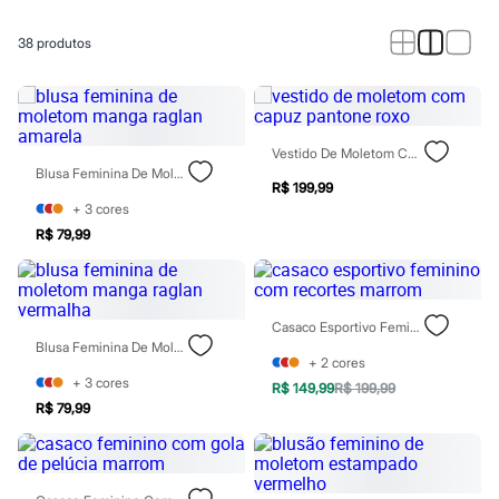
Calças
Casacos e Jaquetas
Jeans
38
produtos
Macacões
Saias
Shorts e Bermudas
Vestidos
Acessórios
Vestido De Moletom Com Capuz Pantone Roxo
Bolsas
Blusa Feminina De Moletom Manga Raglan Amarela
Bonés e Chapéus
R$ 199,99
Bijoux
+
3
cores
Cintos
R$ 79,99
Óculos
Relógios
Calçados
Botas
Chinelos
Casaco Esportivo Feminino Com Recortes Marrom
Rasteirinhas
Blusa Feminina De Moletom Manga Raglan Vermalha
Sandálias
+
2
cores
Sapatilhas
+
3
cores
R$ 149,99
R$ 199,99
Tênis
R$ 79,99
Marcas
City
Clock House
Mindset