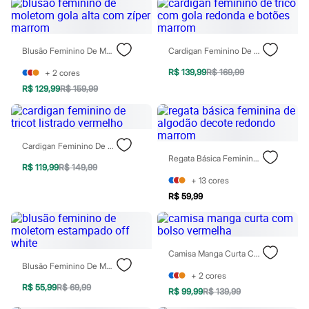
Todos os produtos
Infantil
Em alta
Arrumadinho para os meninos
Blusão Feminino De Moletom Gola Alta Com Zíper Marrom
Cardigan Feminino De Tricô Com Gola Redonda E Botões Marrom
Romântico para as meninas
Inverno
R$ 139,99
R$ 169,99
+
2
cores
Novidades
R$ 129,99
R$ 159,99
Roupas menina
0 a 24 meses
1 a 5 anos
4 a 12 anos
10 a 16 anos
Cardigan Feminino De Tricot Listrado Vermelho
Roupas menino
Regata Básica Feminina De Algodão Decote Redondo Marrom
0 a 24 meses
R$ 119,99
R$ 149,99
1 a 5 anos
+
13
cores
4 a 12 anos
R$ 59,99
10 a 16 anos
Acessórios
Recém-nascido
Bolsas e Mochilas
Camisa Manga Curta Com Bolso Vermelha
Chapéus
Blusão Feminino De Moletom Estampado Off White
Calçados
+
2
cores
Botas
R$ 55,99
R$ 69,99
Chinelos
R$ 99,99
R$ 139,99
Pantufas