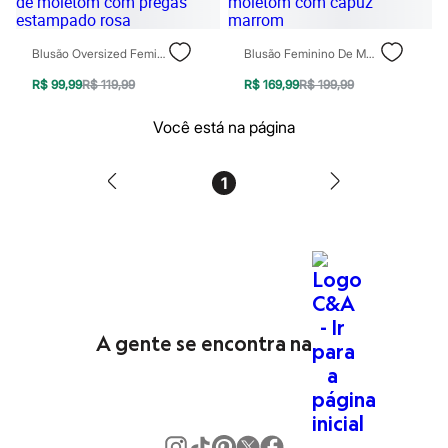
Patrulha Canina
Sonic
Stitch
Blusão Oversized Feminino De Moletom Com Pregas Estampado Rosa
Blusão Feminino De Moletom Com Capuz Marrom
Beleza
Kits
R$ 99,99
R$ 119,99
R$ 169,99
R$ 199,99
Perfumes árabes
Novidades
Você está na página
Cabelos
Condicionador
Escovas e Pentes
1
Finalizadores
Shampoo
Tratamento
Cuidados com o corpo
Hidratante
Protetor solar
Tratamento
Cuidados com o rosto
Esfoliante
A gente se encontra na
Hidratante
Protetor solar
Tônicos
Maquiagens
Base
Batom