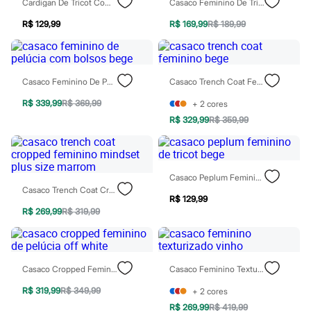
Cardigan De Tricot Com Botões Preto
Casaco Feminino De Tricot Preto
Moda esportiva
Shorts e Saias
R$ 129,99
R$ 169,99
R$ 189,99
Vestidos
Masculino
Em alta
Dia dos Pais
Inverno
Casaco Feminino De Pelúcia Com Bolsos Bege
Casaco Trench Coat Feminino Bege
Novidades
Roupas
R$ 339,99
R$ 369,99
+
2
cores
Bermudas
R$ 329,99
R$ 359,99
Camisas
Calças
Camisetas e Regatas
Casacos e Jaquetas
Casaco Peplum Feminino De Tricot Bege
Jeans
Casaco Trench Coat Cropped Feminino Mindset Plus Size Marrom
Polos
R$ 129,99
Acessórios
R$ 269,99
R$ 319,99
Bolsas e Mochilas
Chapéus e Bonés
Cintos
Carteiras
Óculos
Casaco Cropped Feminino De Pelúcia Off White
Casaco Feminino Texturizado Vinho
Relógios
Calçados
R$ 319,99
R$ 349,99
+
2
cores
Botas
R$ 269,99
R$ 419,99