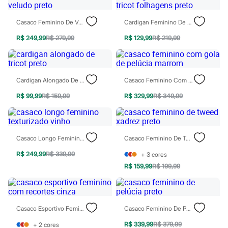
Todos os produtos
Infantil
Casaco Feminino De Veludo Preto
Cardigan Feminino De Tricot Folhagens Preto
Em alta
Arrumadinho para os meninos
R$ 249,99
R$ 279,99
R$ 129,99
R$ 219,99
Romântico para as meninas
Inverno
Novidades
Roupas menina
0 a 24 meses
Cardigan Alongado De Tricot Preto
Casaco Feminino Com Gola De Pelúcia Marrom
1 a 5 anos
4 a 12 anos
R$ 99,99
R$ 159,99
R$ 329,99
R$ 349,99
10 a 16 anos
Roupas menino
0 a 24 meses
1 a 5 anos
Casaco Longo Feminino Texturizado Vinho
Casaco Feminino De Tweed Xadrez Preto
4 a 12 anos
10 a 16 anos
R$ 249,99
R$ 339,99
+
3
cores
Acessórios
R$ 159,99
R$ 199,99
Recém-nascido
Bolsas e Mochilas
Chapéus
Calçados
Botas
Casaco Esportivo Feminino Com Recortes Cinza
Casaco Feminino De Pelúcia Preto
Chinelos
Pantufas
R$ 339,99
R$ 379,99
+
2
cores