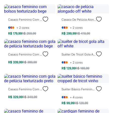
Chinelos
Sapatos
Sandálias e Papetes
Tênis
Casaco Feminino Com Bolsos Texturizado Bege
Casaco De Pelúcia Alongado Off White
Moda esportiva
Acessórios
+
2
cores
+
2
cores
Bermudas
Camisetas
R$ 179,99
R$ 259,99
R$ 299,99
R$ 419,99
Calças
Calçados
Regatas
Moda íntima
Casaco Feminino Com Gola De Pelúcia Texturizado Bege
Suéter De Tricot Gola Alta Off White
Cuecas
Meias
R$ 339,99
R$ 389,99
+
2
cores
Pijamas
R$ 129,99
R$ 169,99
Moda praia
Personagens
Plus size
Blusas e Camisetas
Calças
Casaco Feminino Com Gola De Pelúcia Texturizado Preto
Suéter Básico Feminino Cropped De Tricot Vinho
Camisas
Casacos e Jaquetas
R$ 329,99
R$ 349,99
+
4
cores
Jeans
R$ 99,99
R$ 129,99
Moda esportiva
Shorts e Bermudas