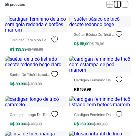
Calças
55
produtos
Casacos e Jaquetas
Jeans
Macacões
Saias
Shorts e Bermudas
Vestidos
Suéter Básico De Tricô Decote Redondo Bege
Acessórios
Cardigan Feminino De Tricô Com Gola Redonda E Botões Marrom
Bolsas
R$ 55,99
R$ 79,99
Bonés e Chapéus
R$ 139,99
R$ 169,99
Bijoux
Cintos
Óculos
Relógios
Suéter De Tricô Listrado Decote Redondo Bege Claro
Calçados
Cardigan Feminino De Tricô Com Estampa De Poá Marrom
Botas
R$ 89,99
R$ 109,99
Chinelos
R$ 159,99
Rasteirinhas
Sandálias
Sapatilhas
Tênis
Cardigan Longo De Tricô Caramelo
Cardigan Feminino De Tricô Listrado Com Botões Marrom
Marcas
City
R$ 99,99
R$ 169,99
R$ 159,99
R$ 169,99
Clock House
Mindset