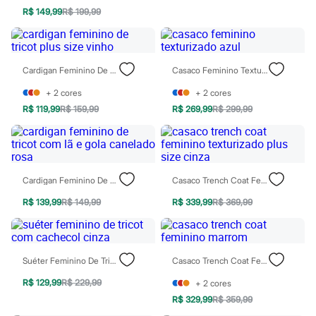
Rasteirinhas
R$ 149,99
R$ 199,99
Sandálias
Tênis
Diversão
Marcas
Cardigan Feminino De Tricot Plus Size Vinho
Casaco Feminino Texturizado Azul
Baby Club
Fifteen
+
2
cores
+
2
cores
Miss Fifteen
Palomino
R$ 119,99
R$ 159,99
R$ 269,99
R$ 299,99
Moda íntima
Calcinhas
Cuecas
Meias
Pijamas
Cardigan Feminino De Tricot Com Lã E Gola Canelado Rosa
Casaco Trench Coat Feminino Texturizado Plus Size Cinza
Moda praia
Biquínis e Maiôs
R$ 139,99
R$ 149,99
R$ 339,99
R$ 369,99
Blusas de proteção
Sungas
Personagens
Bluey
Suéter Feminino De Tricot Com Cachecol Cinza
Casaco Trench Coat Feminino Marrom
Disney
Hello Kitty
R$ 129,99
R$ 229,99
+
2
cores
Homem Aranha
Minecraft
R$ 329,99
R$ 359,99
Naruto