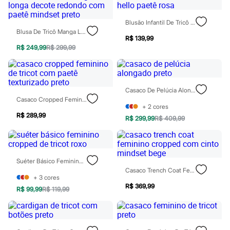
Sawary
Yessica
Moda esportiva
Blusão Infantil De Tricô Hello Paetê Rosa
Acessórios
Blusa De Tricô Manga Longa Decote Redondo Com Paetê Mindset Preto
Blusas
R$ 139,99
Calçados
R$ 249,99
R$ 299,99
Leggings
Shorts e Bermudas
Tops
Moda íntima
Casaco De Pelúcia Alongado Preto
Calcinhas
Casaco Cropped Feminino De Tricot Com Paetê Texturizado Preto
Cintas e Modeladores
+
2
cores
Meias
R$ 289,99
R$ 299,99
R$ 409,99
Pijamas
Sutiãs e Tops
Moda praia
Biquínis
Maiôs
Suéter Básico Feminino Cropped De Tricot Roxo
Saídas de praia
Casaco Trench Coat Feminino Cropped Com Cinto Mindset Bege
Personagens
+
3
cores
Plus size
R$ 369,99
R$ 99,99
R$ 119,99
Blusas e Camisetas
Calças
Casacos e Jaquetas
Jeans