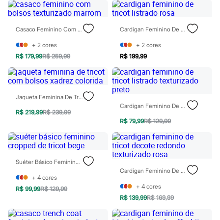
Patrulha Canina
Sonic
Stitch
Casaco Feminino Com Bolsos Texturizado Marrom
Cardigan Feminino De Tricot Listrado Rosa
Beleza
Kits
+
2
cores
+
2
cores
Perfumes árabes
R$ 179,99
R$ 259,99
R$ 199,99
Novidades
Cabelos
Condicionador
Escovas e Pentes
Finalizadores
Jaqueta Feminina De Tricot Com Bolsos Xadrez Colorida
Shampoo
Cardigan Feminino De Tricot Listrado Texturizado Preto
Tratamento
R$ 219,99
R$ 239,99
Cuidados com o corpo
R$ 79,99
R$ 129,99
Hidratante
Protetor solar
Tratamento
Cuidados com o rosto
Suéter Básico Feminino Cropped De Tricot Bege
Esfoliante
Cardigan Feminino De Tricot Decote Redondo Texturizado Rosa
Hidratante
+
4
cores
Protetor solar
+
4
cores
R$ 99,99
R$ 129,99
Tônicos
R$ 139,99
R$ 169,99
Maquiagens
Base
Batom