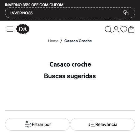
INVERNO 35% OFF COM CUPOM
INVERNO35
Ofertas
Compre por Departamento
Feminino
/
Home
Casaco Croche
Masculino
Infantil
Calçados
Mindse7
Casaco croche
Plus Size
Até 20% off
buscas sugeridas
Até 40% off
Até 60% off
A partir de 60% off
Feminino
Em alta
Inverno
Alfaiataria
Novidades
Roupas
Filtrar por
Relevância
Blusas e Camisetas
Básicos