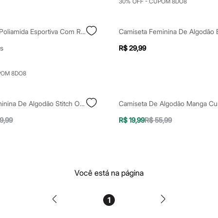
30% OFF - CUPOM 8DO8
Camiseta De Poliamida Esportiva Com Recorte Azul
s
R$ 29,99
POM 8DO8
Camiseta Feminina De Algodão Stitch Off White
9,99
R$ 19,99
R$ 55,99
Você está na página
1