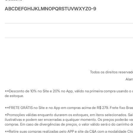
Sandálias
A
B
C
D
E
F
G
H
I
J
K
L
M
N
O
P
Q
R
S
T
U
V
W
X
Y
Z
0-9
Tênis
Diversão
Marcas
Baby Club
Fifteen
Institucional
Produtos
Miss Fifteen
Palomino
Sobre a C&A
Cartão C&A
Moda íntima
Sobre o cartã
Calcinhas
Fornecedores
Cuecas
Termos e condições
C&A&VC
Meias
Conheça o pr
Política de privacidade
Pijamas
Todos os direitos reserva
Moda praia
Trabalhe conosco
C&A Pay
Biquínis e Maiôs
Sobre o C&A P
Alam
Sustentabilidade
Blusas de proteção
Solicite seu ca
Mapa do site
Sungas
**Desconto de 10% no Site e 20% no App, válido na primeira compra usando o 
Governança
Personagens
Investidores
de estoque.
Bluey
Ouvidoria / Rel
Sala de imprensa
Disney
Educação fina
**FRETE GRÁTIS no Site e no App em compras acima de R$ 279. Frete fixo Brasi
Hello Kitty
Privacidade
Sustentabilida
*Promoções válidas enquanto durarem os estoques, em itens selecionados. Sa
Homem Aranha
Configuração de cookies
ilustrativas e podem ser encerradas a qualquer momento. Os preços poderão var
Minecraft
Minha privacidade
compras. Em caso de divergências de preços, o valor válido será o do carrinho 
Naruto
**Retire suas compras realizadas pelo APP e site da C&A com a modalidade Clique
Patrulha Canina