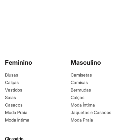
Infantil
Em alta
Arrumadinho para os meninos
Romântico para as meninas
Inverno
Novidades
Roupas menina
0 a 24 meses
1 a 5 anos
4 a 12 anos
10 a 16 anos
Feminino
Masculino
Roupas menino
0 a 24 meses
Blusas
Camisetas
1 a 5 anos
4 a 12 anos
Calças
Camisas
10 a 16 anos
Vestidos
Bermudas
Acessórios
Saias
Calças
Recém-nascido
Bolsas e Mochilas
Casacos
Moda Íntima
Chapéus
Moda Praia
Jaquetas e Casacos
Calçados
Moda Íntima
Moda Praia
Botas
Chinelos
Pantufas
Rasteirinhas
Glossário