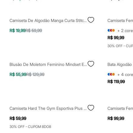
Shorts e Saias
Vestidos
Masculino
Em alta
Camiseta De Algodão Manga Curta Stitch Off White
Dia dos Pais
Inverno
R$ 19,99
R$ 59,99
+
2
core
Novidades
R$ 99,99
Roupas
Bermudas
30% OFF - CU
Camisas
Calças
Camisetas e Regatas
Blusão De Moletom Feminino Mindset Estampada Tie Dye Com Capuz E Bolso Off White
Casacos e Jaquetas
Jeans
R$ 55,99
R$ 129,99
+
4
cor
Polos
R$ 119,99
Acessórios
Bolsas e Mochilas
Chapéus e Bonés
Cintos
Carteiras
Camiseta Hard The Gym Esportiva Plus Size Azul
Óculos
Relógios
R$ 59,99
R$ 99,99
Calçados
Botas
30% OFF - CUPOM 8DO8
Chinelos