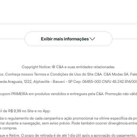
Serviços
Exibir mais informações
Tipos de serviços
o C&A
Clique e retire
Trocas e devoluções
ograma
Copyright Notice: © C&A e suas entidades relacionadas.
Formas de pagamento
dos. Conheça nossos Termos e Condições de Uso do Site C&A. C&A Modas SA. Fale
Todas as vantagens
ay
eda Araguaia, 1222, Alphaville - Barueri - SP Cep: 06455-000 CNPJ 45.242.914/00
Minha C&A
rtão
Cupons de desconto
cupom PRIMEIRA em produtos vendidos e entregues pela C&A. Promoção não válida p
Cartão presente
atórios
Sobre o cartão presente
nceira
l de R$ 9,99 no Site e no App.
de
iba o regulamento de cada campanha e ação promocional na vitrine específica da
iar durante a navegação, sem aviso prévio. Pode também ocorrer divergência entre
de compras.
 e Retire. O prazo de retirada é de até 1 dia útil após a aprovação do pagamento. 