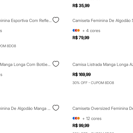
R$ 35,99
Camiseta Feminina Esportiva Com Refletivos Plus Size Azul
s
+
4
cores
R$ 79,99
POM 8DO8
Bata Algodão Manga Longa Com Botões Listrada Azul
Camisa Listrada Manga Longa A
es
R$ 169,99
30% OFF - CUPOM 8DO8
Camiseta Feminina De Algodão Manga Curta Oasis Preta
+
12
cores
R$ 99,99