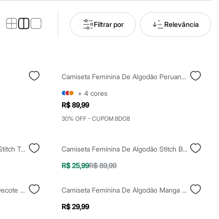
Filtrar por
Relevância
Camiseta Feminina De Algodão Peruano Mindset Azul
+
4
cores
R$ 89,99
30% OFF - CUPOM 8DO8
Camiseta Feminina De Algodão Stitch Texturizada Amarela
Camiseta Feminina De Algodão Stitch Bege
R$ 25,99
R$ 89,99
Camiseta De Algodão Peruano Decote V Azul
Camiseta Feminina De Algodão Manga Curta Signo Gêmeos Azul
R$ 29,99