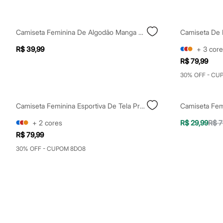
Sapatos
Sandálias e Papetes
Tênis
Moda esportiva
Camiseta Feminina De Algodão Manga Curta Estampado Azul
Acessórios
R$ 39,99
+
3
core
Bermudas
Camisetas
R$ 79,99
Calças
30% OFF - CU
Calçados
Regatas
Moda íntima
Cuecas
Camiseta Feminina Esportiva De Tela Preta
Meias
Pijamas
+
2
cores
R$ 29,99
R$ 7
Moda praia
R$ 79,99
Personagens
Plus size
30% OFF - CUPOM 8DO8
Blusas e Camisetas
Calças
Camisas
Casacos e Jaquetas
Jeans
Moda esportiva
Shorts e Bermudas
Todos os produtos