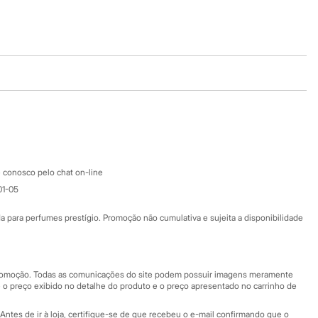
Baixe o app
Google store
Apple store
Atendimento
 conosco pelo chat on-line
01-05
Ajuda
Fale conosco
ara perfumes prestígio. Promoção não cumulativa e sujeita a disponibilidade
Nossas lojas
Nossas lojas plus size
Central de ética
 promoção. Todas as comunicações do site podem possuir imagens meramente
 o preço exibido no detalhe do produto e o preço apresentado no carrinho de
Eventos
Antes de ir à loja, certifique-se de que recebeu o e-mail confirmando que o