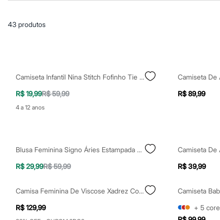
Casacos e Jaquetas
Jeans
Macacões
43
produtos
Saias
Shorts e Bermudas
Vestidos
Acessórios
Bolsas
Bonés e Chapéus
Camiseta Infantil Nina Stitch Fofinho Tie Dye Azul
Bijoux
Cintos
R$ 19,99
R$ 59,99
R$ 89,99
Óculos
Relógios
4 a 12 anos
Calçados
Botas
Chinelos
Rasteirinhas
Blusa Feminina Signo Áries Estampada Tie Dye Manga Curta Decote Redondo Pink
Sandálias
Sapatilhas
R$ 29,99
R$ 59,99
R$ 39,99
Tênis
Marcas
City
Camisa Feminina De Viscose Xadrez Colorida
Clock House
Mindset
R$ 129,99
+
5
core
Sawary
R$ 99,99