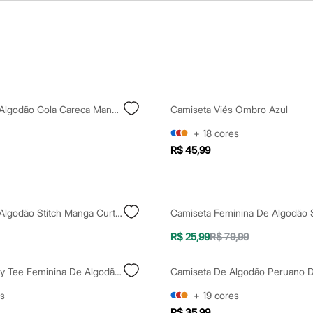
Camiseta De Algodão Gola Careca Manga Curta Tie Dye Yoga Esportivo Azul
Camiseta Viés Ombro Azul
+
18
cores
R$ 45,99
Camiseta De Algodão Stitch Manga Curta Azul Marinho
R$ 25,99
R$ 79,99
Camiseta Baby Tee Feminina De Algodão Peruano Mindset Preta
s
+
19
cores
R$ 35,99