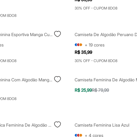
30% OFF - CUPOM 8DO8
POM 8DO8
Camiseta Feminina Esportiva Manga Curta Com Listras Azul
es
+
19
cores
R$ 35,99
POM 8DO8
30% OFF - CUPOM 8DO8
Camiseta Feminina Com Algodão Manga Longa Listrada Colorida
R$ 25,99
R$ 79,99
POM 8DO8
Camiseta Básica Feminina De Algodão Com Decote V Azul
Camiseta Feminina Lisa Azul
+
4
cores