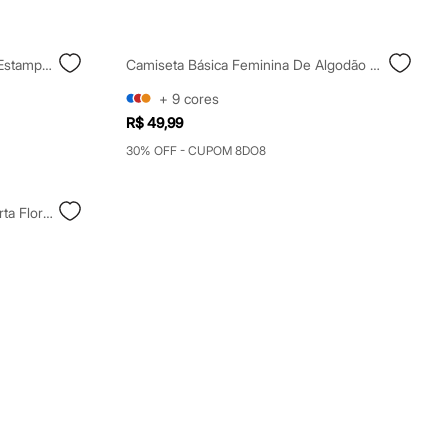
Camiseta Feminina De Algodão Estampada Amarela
Camiseta Básica Feminina De Algodão Peruano Manga Curta Azul
+
9
cores
R$ 49,99
30% OFF - CUPOM 8DO8
Camiseta De Algodão Manga Curta Floral Azul