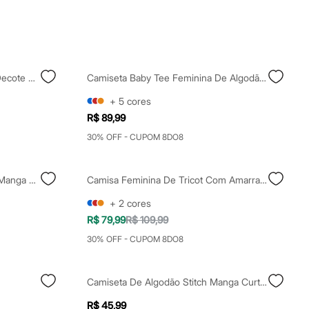
Camiseta De Algodão Peruano Decote V - Chumbo
Camiseta Baby Tee Feminina De Algodão Peruano Mindset Branca
+
5
cores
R$ 89,99
30% OFF - CUPOM 8DO8
Camiseta Feminina De Algodão Manga Curta Stitch Amarela
Camisa Feminina De Tricot Com Amarração Bicolor Azul
+
2
cores
R$ 79,99
R$ 109,99
30% OFF - CUPOM 8DO8
Camiseta De Algodão Stitch Manga Curta Cinza Mescla
R$ 45,99