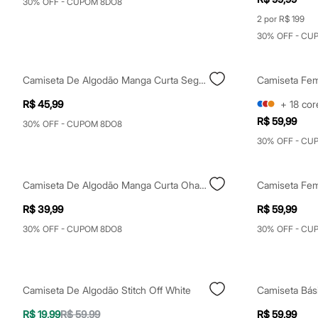
30% OFF - CUPOM 8DO8
Yessica
Moda esportiva
2 por R$ 199
Acessórios
30% OFF - CU
Blusas
Calçados
Leggings
Camiseta De Algodão Manga Curta Segurando A Barra Preta
Shorts e Bermudas
Tops
R$ 45,99
+
18
cor
Moda íntima
Calcinhas
R$ 59,99
30% OFF - CUPOM 8DO8
Cintas e Modeladores
30% OFF - CU
Meias
Pijamas
Sutiãs e Tops
Moda praia
Camiseta De Algodão Manga Curta Ohana Stitch Azul
Biquínis
Maiôs
R$ 39,99
R$ 59,99
Saídas de praia
30% OFF - CUPOM 8DO8
30% OFF - CU
Personagens
Plus size
Blusas e Camisetas
Calças
Casacos e Jaquetas
Camiseta De Algodão Stitch Off White
Jeans
Moda esportiva
R$ 19,99
R$ 59,99
R$ 59,99