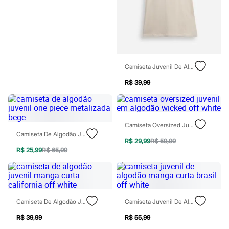
Chinelos
Sapatos
Sandálias e Papetes
Tênis
Moda esportiva
Acessórios
Bermudas
Camiseta Juvenil De Algodão Manga Curta Street The Club Bege
Camisetas
Calças
R$ 39,99
Calçados
Regatas
Moda íntima
Cuecas
Meias
Camiseta Oversized Juvenil Em Algodão Wicked Off White
Pijamas
Camiseta De Algodão Juvenil One Piece Metalizada Bege
R$ 29,99
R$ 59,99
Moda praia
R$ 25,99
R$ 65,99
Personagens
Plus size
Blusas e Camisetas
Calças
Camisas
Casacos e Jaquetas
Camiseta De Algodão Juvenil Manga Curta California Off White
Camiseta Juvenil De Algodão Manga Curta Brasil Off White
Jeans
Moda esportiva
R$ 39,99
R$ 55,99
Shorts e Bermudas