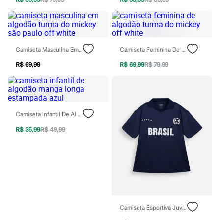
Patrulha Canina
Sonic
Stitch
Beleza
Kits
Camiseta Masculina Em Algodão Turma Do Mickey São Paulo Off White
Camiseta Feminina De Algodão Turma Do Mickey Off White
Perfumes árabes
Novidades
R$ 69,99
R$ 69,99
R$ 79,99
Cabelos
Condicionador
Escovas e Pentes
Finalizadores
Shampoo
Tratamento
Camiseta Infantil De Algodão Manga Longa Estampada Azul
Cuidados com o corpo
R$ 35,99
R$ 49,99
Hidratante
Protetor solar
Tratamento
Cuidados com o rosto
Esfoliante
Hidratante
Protetor solar
Tônicos
Maquiagens
Camiseta Esportiva Juvenil Com Gola Manga Curta Brasil Azul
Base
Batom