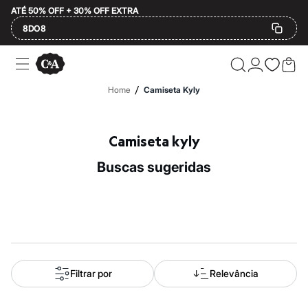
ATÉ 50% OFF + 30% OFF EXTRA
8DO8
Ofertas
Compre por Departamento
Feminino
/
Home
Camiseta Kyly
Masculino
Infantil
Calçados
Mindse7
Camiseta kyly
Plus Size
Até 20% off
buscas sugeridas
Até 40% off
Até 60% off
A partir de 60% off
Feminino
Em alta
Inverno
Alfaiataria
Novidades
Roupas
Filtrar por
Relevância
Blusas e Camisetas
Básicos