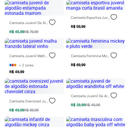
Todos os produtos
Infantil
Em alta
Camiseta Esportiva Juvenil Manga Curta Brasil Amarela
Arrumadinho para os meninos
Camiseta Juvenil De Algodão Estampada Estonada Marrom
Romântico para as meninas
R$ 59,99
Inverno
R$ 45,99
R$ 79,99
Novidades
Roupas menina
0 a 24 meses
1 a 5 anos
4 a 12 anos
Camiseta Juvenil Malha Franzido Lateral Vinho
Camiseta Feminina Mickey E Pluto Verde
10 a 16 anos
R$ 69,99
Roupas menino
+
2
cores
0 a 24 meses
R$ 49,99
1 a 5 anos
4 a 12 anos
10 a 16 anos
Acessórios
Camiseta Juvenil De Algodão Wandinha Off White
Recém-nascido
Camiseta Oversized Juvenil De Algodão Estonada Chevrolet Cinza
Bolsas e Mochilas
R$ 29,99
R$ 49,99
Chapéus
R$ 49,99
R$ 89,99
Calçados
Botas
Chinelos
Pantufas