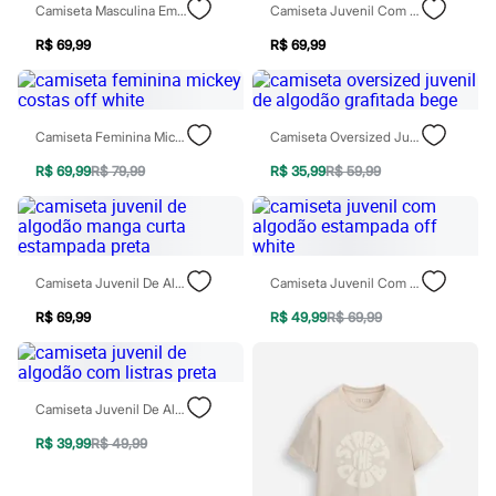
Moda esportiva
Camiseta Masculina Em Algodão Turma Do Mickey Rio De Janeiro Azul
Camiseta Juvenil Com Algodão Manga Curta Estampada Marrom
Shorts e Saias
Vestidos
R$ 69,99
R$ 69,99
Masculino
Em alta
Dia dos Pais
Inverno
Camiseta Feminina Mickey Costas Off White
Camiseta Oversized Juvenil De Algodão Grafitada Bege
Novidades
Roupas
R$ 69,99
R$ 79,99
R$ 35,99
R$ 59,99
Bermudas
Camisas
Calças
Camisetas e Regatas
Casacos e Jaquetas
Camiseta Juvenil De Algodão Manga Curta Estampada Preta
Camiseta Juvenil Com Algodão Estampada Off White
Jeans
Polos
R$ 69,99
R$ 49,99
R$ 69,99
Acessórios
Bolsas e Mochilas
Chapéus e Bonés
Cintos
Carteiras
Camiseta Juvenil De Algodão Com Listras Preta
Óculos
Relógios
R$ 39,99
R$ 49,99
Calçados
Botas