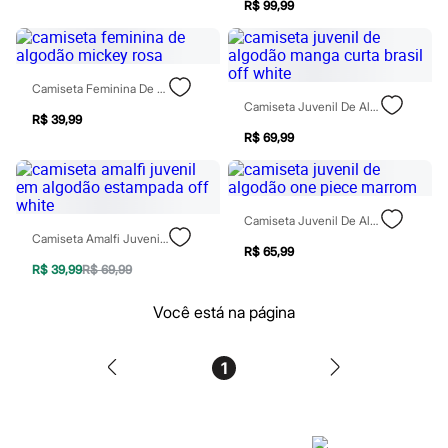
R$ 99,99
Blush
Corretivo
Gloss
Pó facial
Sombras
Camiseta Feminina De Algodão Mickey Rosa
Al Wataniah
Camiseta Juvenil De Algodão Manga Curta Brasil Off White
R$ 39,99
Banderas
R$ 69,99
Beleza C&A
Boca Rosa
Bruna Tavares
Carolina Herrera
Ciclo
Camiseta Juvenil De Algodão One Piece Marrom
Fran by Franciny Ehlke
Camiseta Amalfi Juvenil Em Algodão Estampada Off White
Jean Paul Gaultier
R$ 65,99
Lancôme
R$ 39,99
R$ 69,99
Mari Maria
Mascavo
Você está na página
Niina Secrets
Océane
Payot
1
Rabanne
Real Techniques
Vizzela
Vult