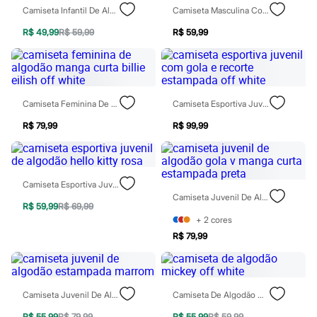
Rasteirinhas
Camiseta Infantil De Algodão Mickey Cinza
Camiseta Masculina Com Algodão Baby Yoda Off White
Sandálias
R$ 49,99
R$ 59,99
R$ 59,99
Tênis
Diversão
Marcas
Baby Club
Fifteen
Miss Fifteen
Camiseta Feminina De Algodão Manga Curta Billie Eilish Off White
Camiseta Esportiva Juvenil Com Gola E Recorte Estampada Off White
Palomino
Moda íntima
R$ 79,99
R$ 99,99
Calcinhas
Cuecas
Meias
Pijamas
Camiseta Esportiva Juvenil De Algodão Hello Kitty Rosa
Moda praia
Camiseta Juvenil De Algodão Gola V Manga Curta Estampada Preta
Biquínis e Maiôs
R$ 59,99
R$ 69,99
Blusas de proteção
+
2
cores
Sungas
R$ 79,99
Personagens
Bluey
Disney
Hello Kitty
Homem Aranha
Camiseta Juvenil De Algodão Estampada Marrom
Camiseta De Algodão Mickey Off White
Minecraft
Naruto
R$ 55,99
R$ 79,99
R$ 55,99
R$ 59,99