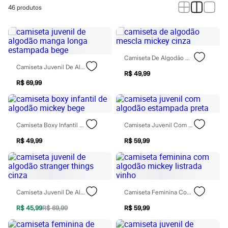
Calças
46
produtos
Casacos e Jaquetas
Jeans
Macacões
Saias
Shorts e Bermudas
Vestidos
Camiseta De Algodão Mescla Mickey Cinza
Acessórios
Camiseta Juvenil De Algodão Manga Longa Estampada Bege
Bolsas
R$ 49,99
Bonés e Chapéus
R$ 69,99
Bijoux
Cintos
Óculos
Relógios
Camiseta Boxy Infantil De Algodão Mickey Bege
Camiseta Juvenil Com Algodão Estampada Preta
Calçados
Botas
R$ 49,99
R$ 59,99
Chinelos
Rasteirinhas
Sandálias
Sapatilhas
Tênis
Camiseta Juvenil De Algodão Stranger Things Cinza
Camiseta Feminina Com Algodão Mickey Listrada Vinho
Marcas
City
R$ 45,99
R$ 69,99
R$ 59,99
Clock House
Mindset