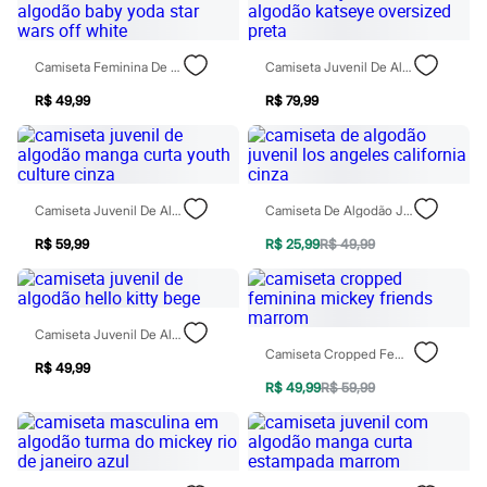
Sawary
Yessica
Moda esportiva
Acessórios
Camiseta Feminina De Algodão Baby Yoda Star Wars Off White
Camiseta Juvenil De Algodão Katseye Oversized Preta
Blusas
Calçados
R$ 49,99
R$ 79,99
Leggings
Shorts e Bermudas
Tops
Moda íntima
Calcinhas
Camiseta Juvenil De Algodão Manga Curta Youth Culture Cinza
Camiseta De Algodão Juvenil Los Angeles California Cinza
Cintas e Modeladores
Meias
R$ 59,99
R$ 25,99
R$ 49,99
Pijamas
Sutiãs e Tops
Moda praia
Biquínis
Camiseta Juvenil De Algodão Hello Kitty Bege
Maiôs
Camiseta Cropped Feminina Mickey Friends Marrom
Saídas de praia
R$ 49,99
Personagens
R$ 49,99
R$ 59,99
Plus size
Blusas e Camisetas
Calças
Casacos e Jaquetas
Jeans