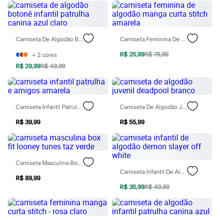
Sawary
Yessica
Moda esportiva
Acessórios
Blusas
Camiseta De Algodão Botonê Infantil Patrulha Canina Azul Claro
Camiseta Feminina De Algodão Manga Curta Stitch Amarela
Calçados
Leggings
R$ 25,99
R$ 79,99
+
2
cores
Shorts e Bermudas
R$ 29,99
R$ 49,99
Tops
Moda íntima
Calcinhas
Cintas e Modeladores
Camiseta Infantil Patrulha E Amigos Amarela
Camiseta De Algodão Juvenil Deadpool Branco
Meias
Pijamas
R$ 39,99
R$ 55,99
Sutiãs e Tops
Moda praia
Biquínis
Maiôs
Saídas de praia
Camiseta Masculina Box Fit Looney Tunes Taz Verde
Personagens
Camiseta Infantil De Algodão Demon Slayer Off White
Plus size
R$ 89,99
Blusas e Camisetas
R$ 35,99
R$ 49,99
Calças
Casacos e Jaquetas
Jeans