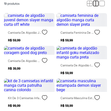
Calças
19
produtos
Casacos e Jaquetas
Jeans
Macacões
Saias
Shorts e Bermudas
Vestidos
Acessórios
Camiseta De Algodão Juvenil Demon Slayer Manga Curta Off White
Camiseta Feminina De Algodão Manga Curta Demon Slayer Preta
Bolsas
Bonés e Chapéus
R$ 59,99
R$ 59,99
Bijoux
Cintos
Óculos
Relógios
Camiseta De Algodão Coragem Good Dog Preto
Calçados
Camiseta De Algodão Infantil Goku Metalizado Manga Curta Preta
Botas
R$ 39,99
Chinelos
R$ 59,99
Rasteirinhas
Sandálias
Sapatilhas
Tênis
Marcas
Kit De 3 Camisetas Infantil Manga Curta Patrulha Canina Colorido
Camiseta Masculina Estampada Demon Slayer Bege
City
Clock House
R$ 99,99
R$ 59,99
Mindset