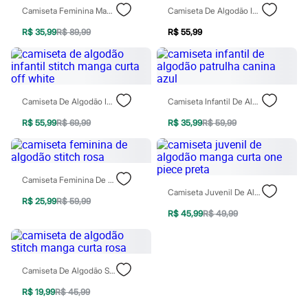
Moda esportiva
Camiseta Feminina Manga Curta Stitch - Rosa Claro
Camiseta De Algodão Infantil Patrulha Canina Azul
Shorts e Saias
Vestidos
R$ 35,99
R$ 89,99
R$ 55,99
Masculino
Em alta
Dia dos Pais
Inverno
Novidades
Camiseta De Algodão Infantil Stitch Manga Curta Off White
Camiseta Infantil De Algodão Patrulha Canina Azul
Roupas
Bermudas
R$ 55,99
R$ 69,99
R$ 35,99
R$ 59,99
Camisas
Calças
Camisetas e Regatas
Casacos e Jaquetas
Jeans
Camiseta Feminina De Algodão Stitch Rosa
Polos
Camiseta Juvenil De Algodão Manga Curta One Piece Preta
Acessórios
R$ 25,99
R$ 59,99
Bolsas e Mochilas
R$ 45,99
R$ 49,99
Chapéus e Bonés
Cintos
Carteiras
Óculos
Camiseta De Algodão Stitch Manga Curta Rosa
Relógios
Calçados
R$ 19,99
R$ 45,99
Botas