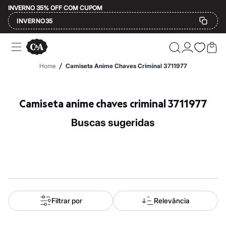
INVERNO 35% OFF COM CUPOM
INVERNO35
Ofertas
Compre por Departamento
Feminino
/
Home
Camiseta Anime Chaves Criminal 3711977
Masculino
Infantil
Calçados
Mindse7
Camiseta anime chaves criminal 3711977
Plus Size
Até 20% off
buscas sugeridas
Até 40% off
Até 60% off
A partir de 60% off
Feminino
Em alta
Inverno
Alfaiataria
Novidades
Roupas
Filtrar por
Relevância
Blusas e Camisetas
Básicos