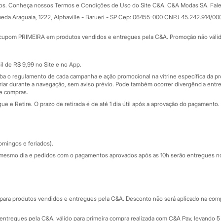
dos. Conheça nossos Termos e Condições de Uso do Site C&A. C&A Modas SA. Fale
Todas as vantagens
ay
eda Araguaia, 1222, Alphaville - Barueri - SP Cep: 06455-000 CNPJ 45.242.914/00
Minha C&A
rtão
Cupons de desconto
cupom PRIMEIRA em produtos vendidos e entregues pela C&A. Promoção não válida p
Cartão presente
atórios
Sobre o cartão presente
nceira
l de R$ 9,99 no Site e no App.
de
iba o regulamento de cada campanha e ação promocional na vitrine específica da
iar durante a navegação, sem aviso prévio. Pode também ocorrer divergência entre
de compras.
 e Retire. O prazo de retirada é de até 1 dia útil após a aprovação do pagamento. 
omingos e feriados).
mesmo dia e pedidos com o pagamentos aprovados após as 10h serão entregues no 
Segurança e qualidade
ara produtos vendidos e entregues pela C&A. Desconto não será aplicado na compr
ntregues pela C&A, válido para primeira compra realizada com C&A Pay, levando 5 