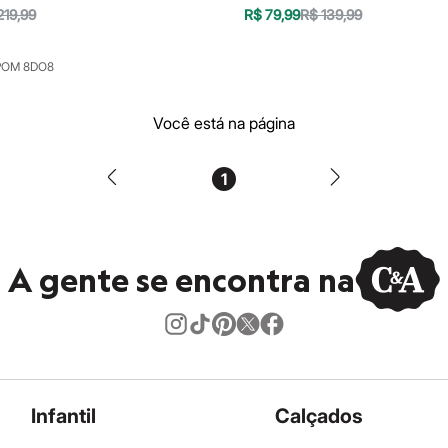
219,99
R$ 79,99
R$ 139,99
POM 8DO8
Você está na página
1
A gente se encontra na
Infantil
Calçados