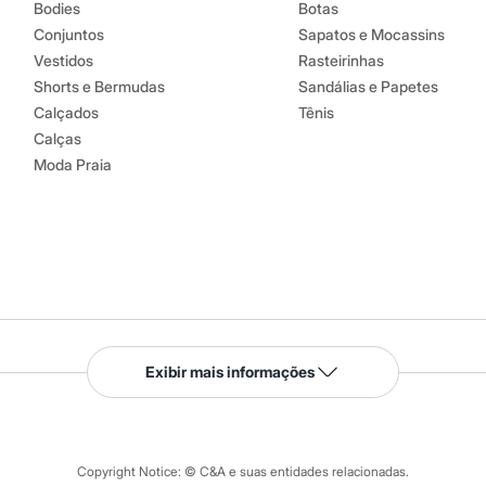
Bodies
Botas
Conjuntos
Sapatos e Mocassins
Vestidos
Rasteirinhas
Shorts e Bermudas
Sandálias e Papetes
Calçados
Tênis
Calças
Moda Praia
Serviços
Exibir mais informações
Tipos de serviços
o C&A
Clique e retire
Trocas e devoluções
ograma
Copyright Notice: © C&A e suas entidades relacionadas.
Formas de pagamento