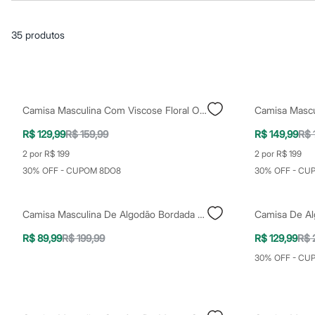
Casacos e Jaquetas
Jeans
Macacões
35
produtos
Saias
Shorts e Bermudas
Vestidos
Acessórios
Bolsas
Bonés e Chapéus
Camisa Masculina Com Viscose Floral Off White
Bijoux
Cintos
R$ 129,99
R$ 159,99
R$ 149,99
R$ 
Óculos
Relógios
2 por R$ 199
2 por R$ 199
Calçados
30% OFF - CUPOM 8DO8
30% OFF - CU
Botas
Chinelos
Rasteirinhas
Camisa Masculina De Algodão Bordada Floral Off White
Sandálias
Sapatilhas
R$ 89,99
R$ 199,99
R$ 129,99
R$ 
Tênis
Marcas
30% OFF - CU
City
Clock House
Mindset
Sawary