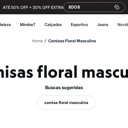
8DO8
ATÉ 50% OFF + 30% OFF EXTRA
Beleza
Mindse7
Calçados
Esportivo
Jeans
Novi
/
Home
Camisas Floral Masculina
misas floral mascu
buscas sugeridas
camisa floral masculina