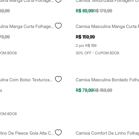
Camisa Masculina Manga Curta Folhagens Texturizada Azul
Camisa Texturizada Folhagem Of
59,99
R$ 89,99
R$ 179,99
Camisa Masculina Manga Curta Folhagem Off White
79,99
R$ 159,99
2 por R$ 199
POM 8DO8
30% OFF - CUPOM 8DO8
Camisa Masculina Com Bolso Texturizada Bege
s
R$ 79,99
R$ 159,99
POM 8DO8
Blusão Masculino De Fleece Gola Alta Com Recorte Off White