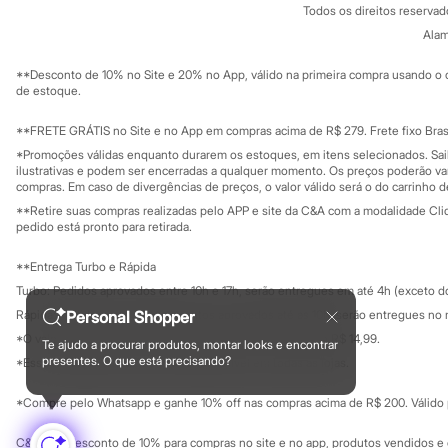
Todos os direitos reserva
Sandálias
Trabalhe conosco
C&A Pay
Tênis
Sobre o C&A P
Alam
Sustentabilidade
Diversão
Solicite seu ca
Mapa do site
Marcas
**Desconto de 10% no Site e 20% no App, válido na primeira compra usando o 
Governança
Baby Club
Investidores
de estoque.
Fifteen
Ouvidoria / Rel
Sala de imprensa
Miss Fifteen
Educação fina
**FRETE GRÁTIS no Site e no App em compras acima de R$ 279. Frete fixo Brasi
Palomino
Privacidade
Sustentabilida
*Promoções válidas enquanto durarem os estoques, em itens selecionados. Sa
Moda íntima
Configuração de cookies
ilustrativas e podem ser encerradas a qualquer momento. Os preços poderão var
Calcinhas
Minha privacidade
compras. Em caso de divergências de preços, o valor válido será o do carrinho 
Cuecas
Meias
**Retire suas compras realizadas pelo APP e site da C&A com a modalidade Clique
pedido está pronto para retirada.
Pijamas
Moda praia
Biquínis e Maiôs
**Entrega Turbo e Rápida
Blusas de proteção
Turbo: Pedidos aprovados entre 10h e 17h, serão entregues em até 4h (exceto d
Sungas
Rápida: Pedidos com os pagamentos aprovados até as 10h, serão entregues no 
Personal Shopper
Personagens
Bluey
*O valor do frete para o turbo é R$ 24,99 e para a rápida é R$ 14,99.
Te ajudo a procurar produtos, montar looks e encontrar
Formas de pagamento
Disney
presentes. O que está precisando?
*Essa condição ainda não estará disponível em todas as lojas.
Hello Kitty
Homem Aranha
*Compre pelo Whatsapp e ganhe 10% off nas compras acima de R$ 200. Válido p
Minecraft
Naruto
C&A Pay: desconto de 10% para compras no site e no app, produtos vendidos e e
Patrulha Canina