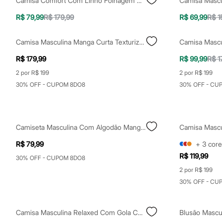
Camisa Comfort Com Linho Folhagem Off White
Shorts e Saias
Vestidos
R$ 79,99
R$ 179,99
R$ 69,99
R$ 1
Masculino
Em alta
Dia dos Pais
Camisa Masculina Manga Curta Texturizada Folhagens Off White
Inverno
Novidades
R$ 179,99
R$ 99,99
R$ 1
Roupas
2 por R$ 199
2 por R$ 199
Bermudas
Camisas
30% OFF - CUPOM 8DO8
30% OFF - CU
Calças
Camisetas e Regatas
Casacos e Jaquetas
Jeans
Camiseta Masculina Com Algodão Manga Curta Estampada Off White
Polos
Acessórios
R$ 79,99
+
3
core
Bolsas e Mochilas
Chapéus e Bonés
R$ 119,99
30% OFF - CUPOM 8DO8
Cintos
2 por R$ 199
Carteiras
Óculos
30% OFF - CU
Relógios
Calçados
Botas
Camisa Masculina Relaxed Com Gola Cubana E Estampa De Folhagem Off White
Chinelos