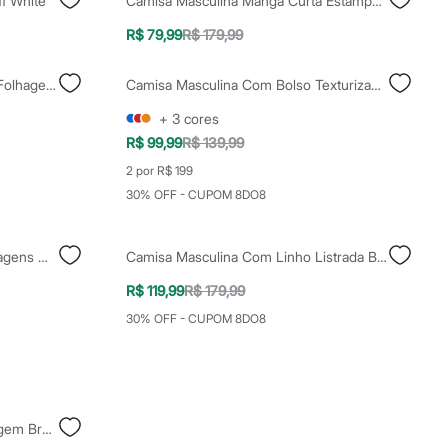
f White
Camisa Masculina Manga Curta Estampada Bege
R$ 79,99
R$ 179,99
Camisa Masculina Manga Curta Folhagens Off White
Camisa Masculina Com Bolso Texturizada Verde
+
3
cores
R$ 99,99
R$ 139,99
2 por R$ 199
30% OFF - CUPOM 8DO8
Camisa Masculina Bordado Folhagens Off White
Camisa Masculina Com Linho Listrada Bege
R$ 119,99
R$ 179,99
30% OFF - CUPOM 8DO8
Camisa Comfort De Linho Folhagem Branca