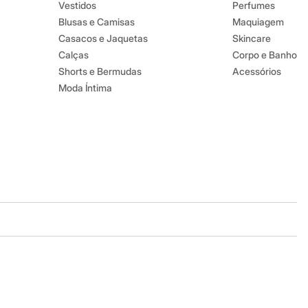
Vestidos
Perfumes
Blusas e Camisas
Maquiagem
Casacos e Jaquetas
Skincare
Calças
Corpo e Banho
Shorts e Bermudas
Acessórios
Moda Íntima
Baixe o app
Google store
Apple store