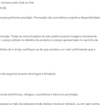
Atendimento
 conosco pelo chat on-line
01-05
Ajuda
Fale conosco
ara perfumes prestígio. Promoção não cumulativa e sujeita a disponibilidade
Nossas lojas
Nossas lojas plus size
Central de ética
 promoção. Todas as comunicações do site podem possuir imagens meramente
 o preço exibido no detalhe do produto e o preço apresentado no carrinho de
Eventos
Antes de ir à loja, certifique-se de que recebeu o e-mail confirmando que o
Especial Dia dos Pais
dia seguinte (exceto domingos e feriados).
a de eletrônicos, relógios, cosméticos e itens em promoção.
peças ou mais da categoria moda, beleza, óculos e relógios, ou em valor acima