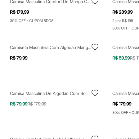
Camisa Masculina Comfort De Manga Curta Com Estampa Floral Em Linho E Viscose Off White
Yessica
Moda esportiva
R$ 179,99
R$ 239,99
Acessórios
Blusas
30% OFF - CUPOM 8DO8
2 por R$ 199
Calçados
30% OFF - CU
Leggings
Shorts e Bermudas
Tops
Moda íntima
Camiseta Masculina Com Algodão Manga Curta Floral Marrom
Calcinhas
Cintas e Modeladores
R$ 79,99
R$ 59,99
R$ 1
Meias
Pijamas
Sutiãs e Tops
Moda praia
Biquínis
Maiôs
Camisa Masculina De Algodão Com Bolso Folhagens Colorida
Saídas de praia
Personagens
R$ 79,99
R$ 179,99
R$ 179,99
Plus size
30% OFF - CU
Blusas e Camisetas
Calças
Casacos e Jaquetas
Jeans
Moda esportiva