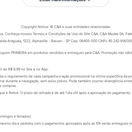
Tipos de serviços
o C&A
Clique e retire
Trocas e devoluções
ograma
Copyright Notice: © C&A e suas entidades relacionadas.
Formas de pagamento
dos. Conheça nossos Termos e Condições de Uso do Site C&A. C&A Modas SA. Fale
Todas as vantagens
ay
eda Araguaia, 1222, Alphaville - Barueri - SP Cep: 06455-000 CNPJ 45.242.914/00
Minha C&A
rtão
Cupons de desconto
cupom PRIMEIRA em produtos vendidos e entregues pela C&A. Promoção não válida p
Cartão presente
atórios
Sobre o cartão presente
nceira
l de R$ 9,99 no Site e no App.
de
iba o regulamento de cada campanha e ação promocional na vitrine específica da
iar durante a navegação, sem aviso prévio. Pode também ocorrer divergência entre
de compras.
 e Retire. O prazo de retirada é de até 1 dia útil após a aprovação do pagamento. 
omingos e feriados).
mesmo dia e pedidos com o pagamentos aprovados após as 10h serão entregues no 