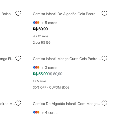
Camisa Juvenil De Algodão Com Bolso Texturizada Branca
Camisa Infantil De Algodão Gola Padre Off White
+
5
cores
R$ 69,99
4 a 12 anos
2 por R$ 199
Camisa Xadrez Juvenil Manga Longa Flanelada Off White
Camisa Infantil Manga Curta Gola Padre Com Bolso Off White
+
3
cores
R$ 55,99
R$ 89,99
1 a 5 anos
30% OFF - CUPOM 8DO8
Camisa De Algodão Infantil Coqueiros Manga Curta Com Bolso Branca
Camisa De Algodão Infantil Com Mangas Curtas E Botões Branca
+
4
cores