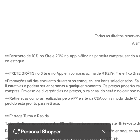
Sonic
Sobre a C&A
Cartão C&A
Stitch
Sobre o cartã
Fornecedores
Beleza
Kits
Termos e condições
C&A&VC
Perfumes árabes
Conheça o pr
Política de privacidade
Novidades
Todos os direitos reserva
Trabalhe conosco
Cabelos
C&A Pay
Sobre o C&A P
Alam
Condicionador
Sustentabilidade
Escovas e Pentes
Solicite seu ca
Mapa do site
Finalizadores
**Desconto de 10% no Site e 20% no App, válido na primeira compra usando o 
Governança
Investidores
Shampoo
de estoque.
Ouvidoria / Rel
Tratamento
Sala de imprensa
Cuidados com o corpo
Educação fina
**FRETE GRÁTIS no Site e no App em compras acima de R$ 279. Frete fixo Brasi
Hidratante
Privacidade
Sustentabilida
*Promoções válidas enquanto durarem os estoques, em itens selecionados. Sa
Configuração de cookies
Protetor solar
ilustrativas e podem ser encerradas a qualquer momento. Os preços poderão var
Tratamento
Minha privacidade
compras. Em caso de divergências de preços, o valor válido será o do carrinho 
Cuidados com o rosto
**Retire suas compras realizadas pelo APP e site da C&A com a modalidade Clique
Esfoliante
pedido está pronto para retirada.
Hidratante
Protetor solar
**Entrega Turbo e Rápida
Tônicos
Maquiagens
Turbo: Pedidos aprovados entre 10h e 17h, serão entregues em até 4h (exceto d
Base
Rápida: Pedidos com os pagamentos aprovados até as 10h, serão entregues no 
Personal Shopper
Batom
*O valor do frete para o turbo é R$ 24,99 e para a rápida é R$ 14,99.