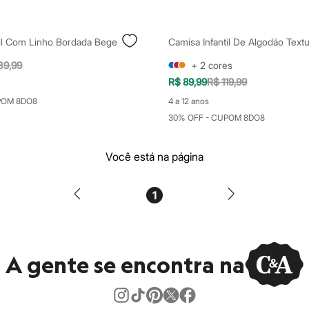
til Com Linho Bordada Bege
39,99
+
2
cores
R$ 89,99
R$ 119,99
POM 8DO8
4 a 12 anos
30% OFF - CUPOM 8DO8
Você está na página
1
A gente se encontra na