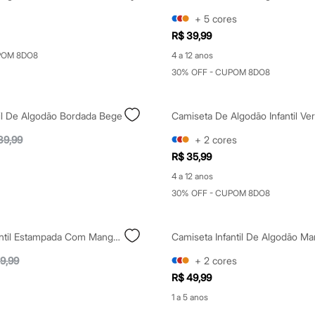
+
5
cores
R$ 39,99
POM 8DO8
4 a 12 anos
30% OFF - CUPOM 8DO8
til De Algodão Bordada Bege
Camiseta De Algodão Infantil Ve
39,99
+
2
cores
R$ 35,99
4 a 12 anos
30% OFF - CUPOM 8DO8
Camiseta Infantil Estampada Com Manga Longa Preto
9,99
+
2
cores
R$ 49,99
1 a 5 anos