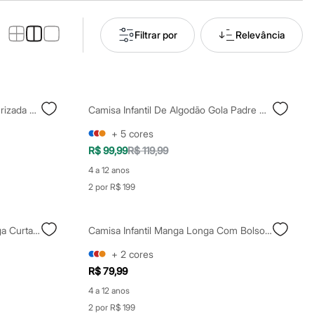
Filtrar por
Relevância
Camisa Infantil De Algodão Texturizada Branca
Camisa Infantil De Algodão Gola Padre Branca
+
5
cores
R$ 99,99
R$ 119,99
4 a 12 anos
2 por R$ 199
Camisa Infantil De Algodão Manga Curta Folhagens Branca
Camisa Infantil Manga Longa Com Bolso Off White
+
2
cores
R$ 79,99
4 a 12 anos
2 por R$ 199