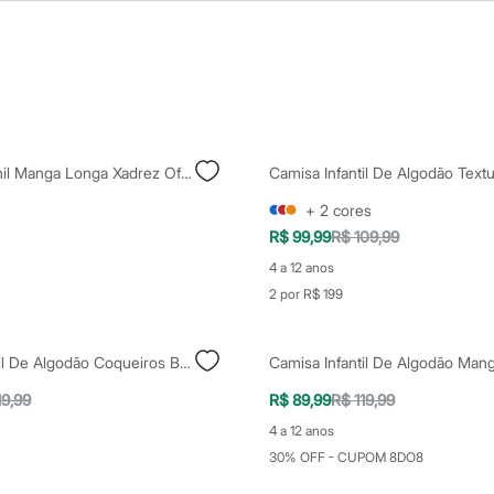
Camisa Juvenil Manga Longa Xadrez Off White
+
2
cores
R$ 99,99
R$ 109,99
4 a 12 anos
2 por R$ 199
Camisa Infantil De Algodão Coqueiros Branca
19,99
R$ 89,99
R$ 119,99
4 a 12 anos
30% OFF - CUPOM 8DO8