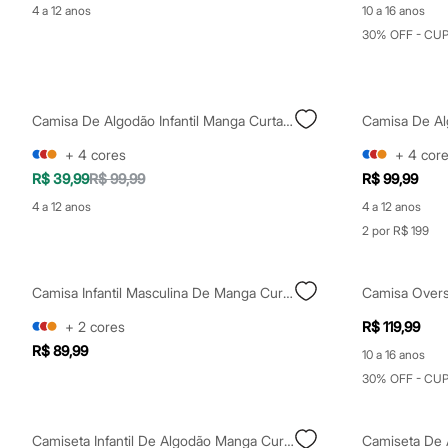
Shorts e Saias
4 a 12 anos
10 a 16 anos
Vestidos
30% OFF - CU
Masculino
Em alta
Dia dos Pais
Inverno
Novidades
Camisa De Algodão Infantil Manga Curta Com Bolso Branca
Roupas
Bermudas
+
4
cores
+
4
cor
Camisas
R$ 39,99
R$ 99,99
R$ 99,99
Calças
Camisetas e Regatas
4 a 12 anos
4 a 12 anos
Casacos e Jaquetas
2 por R$ 199
Jeans
Polos
Acessórios
Camisa Infantil Masculina De Manga Curta Em Algodão Slub Off White
Bolsas e Mochilas
Chapéus e Bonés
+
2
cores
R$ 119,99
Cintos
Carteiras
R$ 89,99
10 a 16 anos
Óculos
30% OFF - CU
Relógios
Calçados
Botas
Chinelos
Camiseta Infantil De Algodão Manga Curta Brasil Off White