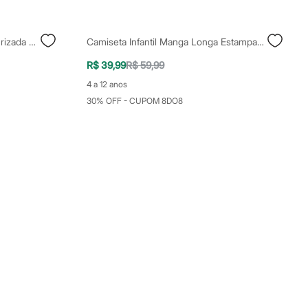
Camisa Infantil De Algodão Texturizada Bege
Camiseta Infantil Manga Longa Estampada Off White
R$ 39,99
R$ 59,99
4 a 12 anos
30% OFF - CUPOM 8DO8