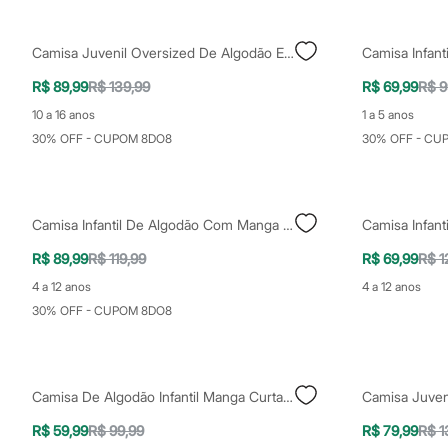
Yessica
Moda esportiva
Acessórios
Camisa Juvenil Oversized De Algodão Estampada Off White
Blusas
Calçados
R$ 89,99
R$ 139,99
R$ 69,99
R$ 9
Leggings
Shorts e Bermudas
10 a 16 anos
1 a 5 anos
Tops
30% OFF - CUPOM 8DO8
30% OFF - CU
Moda íntima
Calcinhas
Cintas e Modeladores
Meias
Pijamas
Camisa Infantil De Algodão Com Manga Curta Branco
Sutiãs e Tops
Moda praia
R$ 89,99
R$ 119,99
R$ 69,99
R$ 1
Biquínis
4 a 12 anos
4 a 12 anos
Maiôs
Saídas de praia
30% OFF - CUPOM 8DO8
Personagens
Plus size
Blusas e Camisetas
Calças
Camisa De Algodão Infantil Manga Curta Coqueiros Branca
Casacos e Jaquetas
Jeans
R$ 59,99
R$ 99,99
R$ 79,99
R$ 1
Moda esportiva