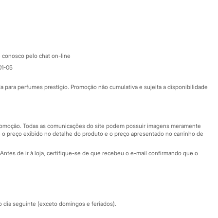
Google store
Apple store
Atendimento
 conosco pelo chat on-line
01-05
Ajuda
Fale conosco
ara perfumes prestígio. Promoção não cumulativa e sujeita a disponibilidade
Nossas lojas
Nossas lojas plus size
Central de ética
 promoção. Todas as comunicações do site podem possuir imagens meramente
 o preço exibido no detalhe do produto e o preço apresentado no carrinho de
Eventos
Antes de ir à loja, certifique-se de que recebeu o e-mail confirmando que o
Especial Dia dos Pais
dia seguinte (exceto domingos e feriados).