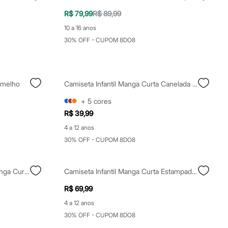
R$ 79,99
R$ 89,99
10 a 16 anos
30% OFF - CUPOM 8DO8
rmelho
Camiseta Infantil Manga Curta Canelada Preta
+
5
cores
R$ 39,99
4 a 12 anos
30% OFF - CUPOM 8DO8
Camiseta Infantil De Algodão Manga Curta Com Bolso Off White
Camiseta Infantil Manga Curta Estampada Off White
R$ 69,99
4 a 12 anos
30% OFF - CUPOM 8DO8