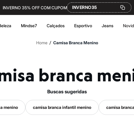
INVERNO35
INVERNO 35% OFF COM CUPOM
Beleza
Mindse7
Calçados
Esportivo
Jeans
Novi
/
Home
Camisa Branca Menino
amisa branca men
buscas sugeridas
ca menino
camisa branca infantil menino
camisa branca