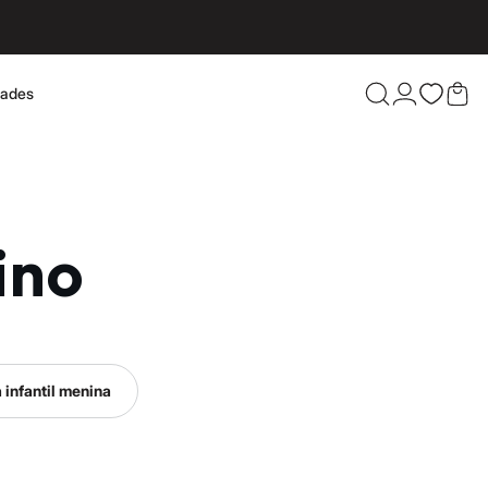
dades
Confira 
ino
 infantil menina