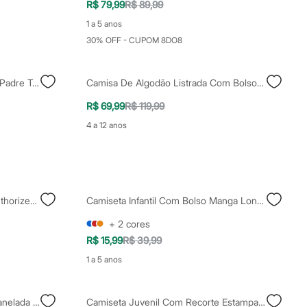
R$ 79,99
R$ 89,99
1 a 5 anos
30% OFF - CUPOM 8DO8
Camisa Infantil De Algodão Gola Padre Texturizada Off White
Camisa De Algodão Listrada Com Bolso Manga Longa Off White
R$ 69,99
R$ 119,99
4 a 12 anos
Camiseta De Algodão Juvenil Authorized Branca
Camiseta Infantil Com Bolso Manga Longa Branco
+
2
cores
R$ 15,99
R$ 39,99
1 a 5 anos
Camiseta Infantil Manga Curta Canelada Off White
Camiseta Juvenil Com Recorte Estampada Oversized Branca