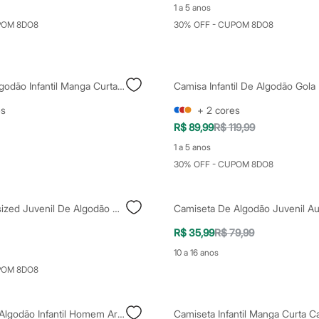
1 a 5 anos
POM 8DO8
30% OFF - CUPOM 8DO8
Camisa De Algodão Infantil Manga Curta Com Bolso Off White
es
+
2
cores
R$ 89,99
R$ 119,99
1 a 5 anos
30% OFF - CUPOM 8DO8
Camisa Oversized Juvenil De Algodão Manga Longa Xadrez Off White
R$ 35,99
R$ 79,99
10 a 16 anos
POM 8DO8
Camiseta De Algodão Infantil Homem Aranha Manga Curta Branca