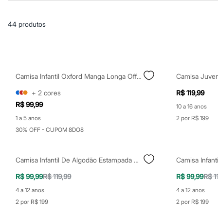
Casacos e Jaquetas
Jeans
Macacões
44
produtos
Saias
Shorts e Bermudas
Vestidos
Acessórios
Bolsas
Bonés e Chapéus
Camisa Infantil Oxford Manga Longa Off White
Bijoux
Cintos
+
2
cores
R$ 119,99
Óculos
R$ 99,99
Relógios
10 a 16 anos
Calçados
1 a 5 anos
2 por R$ 199
Botas
30% OFF - CUPOM 8DO8
Chinelos
Rasteirinhas
Sandálias
Sapatilhas
Camisa Infantil De Algodão Estampada Off White
Tênis
R$ 99,99
R$ 119,99
R$ 99,99
R$ 1
Marcas
City
4 a 12 anos
4 a 12 anos
Clock House
2 por R$ 199
2 por R$ 199
Mindset
Sawary