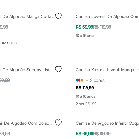
Camisa Infantil De Algodão Manga Curta Branco
9,99
R$ 69,99
R$ 119,99
10 a 16 anos
POM 8DO8
Camisa Infantil De Algodão Snoopy Listrada Off White
29,99
+
3
cores
R$ 119,99
10 a 16 anos
2 por R$ 199
Camisa Juvenil De Algodão Com Bolso Manga Curta Off White
39,99
R$ 69,99
R$ 89,99