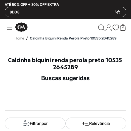
ATÉ 50% OFF + 30% OFF EXTRA
8DO8
Ofertas
Compre por Departamento
Feminino
/
Home
Calcinha Biquini Renda Perola Preto 10535 2645289
Masculino
Infantil
Calçados
Mindse7
Calcinha biquini renda perola preto 10535 
Plus Size
2645289
Até 20% off
Até 40% off
buscas sugeridas
Até 60% off
A partir de 60% off
Feminino
Em alta
Inverno
Alfaiataria
Novidades
Roupas
Blusas e Camisetas
Filtrar por
Relevância
Básicos