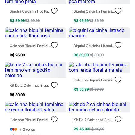
Todos os produtos
Infantil
Biquíni Calcinha Hot Pant Feminino Preta
Biquíni Calcinha Feminino Poá Marrom
Em alta
Arrumadinho para os meninos
R$ 89,99
R$ 99,99
R$ 69,99
R$ 89,99
Romântico para as meninas
Inverno
Novidades
Roupas menina
Calcinha Biquíni Feminina Com Renda Floral Rosa
Biquíni Calcinha Listrado Marrom
0 a 24 meses
1 a 5 anos
R$ 25,99
R$ 59,99
R$ 89,99
4 a 12 anos
10 a 16 anos
Roupas menino
0 a 24 meses
1 a 5 anos
Calcinha Biquíni Feminina Com Renda Floral Amarela
4 a 12 anos
Kit De 2 Calcinhas Biquíni Feminino Em Algodão Colorido
10 a 16 anos
R$ 35,99
R$ 39,99
Acessórios
R$ 39,99
Recém-nascido
Bolsas e Mochilas
Chapéus
Calçados
Calcinha Biquíni Feminina De Renda Floral Off White
Kit De 2 Calcinhas Biquíni Feminino Delrio Colorido
Botas
Chinelos
R$ 45,99
R$ 49,99
+
2
cores
Pantufas