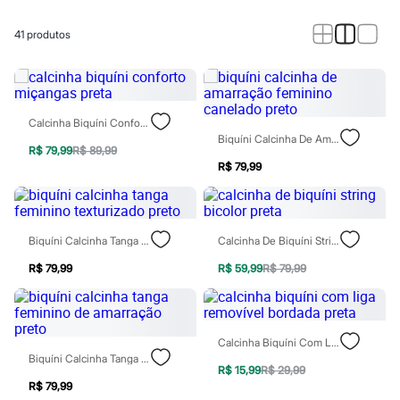
Calças
Casacos e Jaquetas
Jeans
41
produtos
Macacões
Saias
Shorts e Bermudas
Vestidos
Acessórios
Calcinha Biquíni Conforto Miçangas Preta
Bolsas
Biquíni Calcinha De Amarração Feminino Canelado Preto
Bonés e Chapéus
R$ 79,99
R$ 89,99
Bijoux
R$ 79,99
Cintos
Óculos
Relógios
Calçados
Biquíni Calcinha Tanga Feminino Texturizado Preto
Calcinha De Biquíni String Bicolor Preta
Botas
Chinelos
R$ 79,99
R$ 59,99
R$ 79,99
Rasteirinhas
Sandálias
Sapatilhas
Tênis
Marcas
Calcinha Biquíni Com Liga Removível Bordada Preta
City
Biquíni Calcinha Tanga Feminino De Amarração Preto
Clock House
R$ 15,99
R$ 29,99
Mindset
R$ 79,99