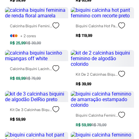
R$ 59,99
R$ 65,99
Chinelos
Sapatos
Sandálias e Papetes
Tênis
Moda esportiva
Calcinha Biquíni Feminina De Renda Floral Amarela
Biquíni Calcinha Hot Pant Feminino Com Recorte Preto
Acessórios
Bermudas
R$ 119,99
+
2
cores
Camisetas
R$ 25,99
R$ 39,99
Calças
Calçados
Regatas
Moda íntima
Calcinha Biquíni Lacinho Miçangas Off White
Cuecas
Kit De 2 Calcinhas Biquíni Feminino De Algodão Colorido
Meias
R$ 69,99
R$ 79,99
Pijamas
R$ 39,99
Moda praia
Personagens
Plus size
Blusas e Camisetas
Calças
Kit De 3 Calcinhas Biquini De Algodão DelRio Preto
Camisas
Biquíni Calcinha Feminino De Amarração Estampado Colorido
Casacos e Jaquetas
R$ 59,99
Jeans
R$ 59,99
R$ 79,99
Moda esportiva
Shorts e Bermudas