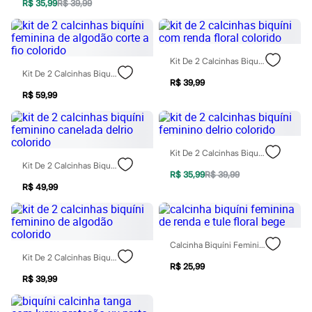
R$ 35,99
R$ 39,99
Rasteirinhas
Sandálias
Tênis
Diversão
Marcas
Kit De 2 Calcinhas Biquíni Com Renda Floral Colorido
Baby Club
Kit De 2 Calcinhas Biquíni Feminina De Algodão Corte A Fio Colorido
Fifteen
R$ 39,99
Miss Fifteen
R$ 59,99
Palomino
Moda íntima
Calcinhas
Cuecas
Kit De 2 Calcinhas Biquíni Feminino Delrio Colorido
Meias
Kit De 2 Calcinhas Biquíni Feminino Canelada Delrio Colorido
Pijamas
R$ 35,99
R$ 39,99
Moda praia
R$ 49,99
Biquínis e Maiôs
Blusas de proteção
Sungas
Personagens
Calcinha Biquíni Feminina De Renda E Tule Floral Bege
Bluey
Kit De 2 Calcinhas Biquíni Feminino De Algodão Colorido
Disney
R$ 25,99
Hello Kitty
R$ 39,99
Homem Aranha
Minecraft
Naruto