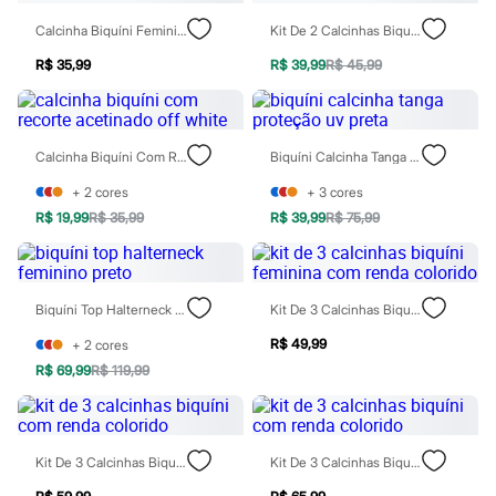
Moda esportiva
Shorts e Saias
Calcinha Biquíni Feminina De Renda Floral Rosa
Kit De 2 Calcinhas Biquíni Com Renda Colorido
Vestidos
Masculino
R$ 35,99
R$ 39,99
R$ 45,99
Em alta
Dia dos Pais
Inverno
Novidades
Calcinha Biquíni Com Recorte Acetinado Off White
Biquíni Calcinha Tanga Proteção Uv Preta
Roupas
Bermudas
+
2
cores
+
3
cores
Camisas
R$ 19,99
R$ 35,99
R$ 39,99
R$ 75,99
Calças
Camisetas e Regatas
Casacos e Jaquetas
Jeans
Polos
Biquíni Top Halterneck Feminino Preto
Kit De 3 Calcinhas Biquíni Feminina Com Renda Colorido
Acessórios
Bolsas e Mochilas
R$ 49,99
+
2
cores
Chapéus e Bonés
R$ 69,99
R$ 119,99
Cintos
Carteiras
Óculos
Relógios
Kit De 3 Calcinhas Biquíni Com Renda Colorido
Kit De 3 Calcinhas Biquíni Com Renda Colorido
Calçados
Botas