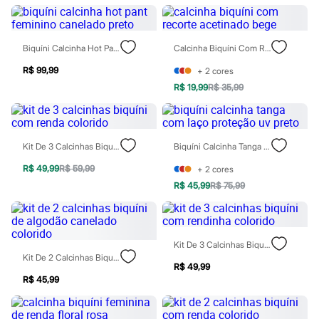
Sawary
Yessica
Moda esportiva
Acessórios
Biquíni Calcinha Hot Pant Feminino Canelado Preto
Calcinha Biquíni Com Recorte Acetinado Bege
Blusas
Calçados
R$ 99,99
+
2
cores
Leggings
R$ 19,99
R$ 35,99
Shorts e Bermudas
Tops
Moda íntima
Calcinhas
Cintas e Modeladores
Kit De 3 Calcinhas Biquíni Com Renda Colorido
Biquíni Calcinha Tanga Com Laço Proteção Uv Preto
Meias
Pijamas
R$ 49,99
R$ 59,99
+
2
cores
Sutiãs e Tops
R$ 45,99
R$ 75,99
Moda praia
Biquínis
Maiôs
Saídas de praia
Kit De 3 Calcinhas Biquíni Com Rendinha Colorido
Personagens
Kit De 2 Calcinhas Biquíni De Algodão Canelado Colorido
Plus size
R$ 49,99
Blusas e Camisetas
R$ 45,99
Calças
Casacos e Jaquetas
Jeans