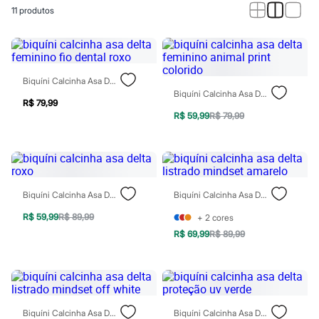
Calças
11
produtos
Casacos e Jaquetas
Jeans
Macacões
Saias
Shorts e Bermudas
Vestidos
Biquíni Calcinha Asa Delta Feminino Fio Dental Roxo
Acessórios
Biquíni Calcinha Asa Delta Feminino Animal Print Colorido
Bolsas
R$ 79,99
Bonés e Chapéus
R$ 59,99
R$ 79,99
Bijoux
Cintos
Óculos
Relógios
Calçados
Botas
Biquíni Calcinha Asa Delta Roxo
Biquíni Calcinha Asa Delta Listrado Mindset Amarelo
Chinelos
R$ 59,99
R$ 89,99
+
2
cores
Rasteirinhas
Sandálias
R$ 69,99
R$ 89,99
Sapatilhas
Tênis
Marcas
City
Clock House
Mindset
Biquíni Calcinha Asa Delta Listrado Mindset Off White
Biquíni Calcinha Asa Delta Proteção Uv Verde