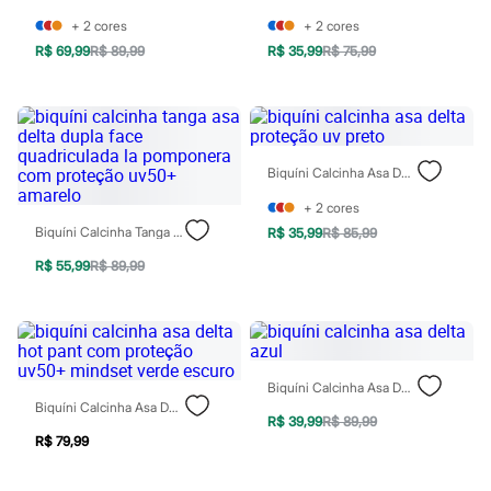
Sawary
Yessica
+
2
cores
+
2
cores
Moda esportiva
R$ 69,99
R$ 89,99
R$ 35,99
R$ 75,99
Acessórios
Blusas
Calçados
Leggings
Shorts e Bermudas
Tops
Biquíni Calcinha Asa Delta Proteção Uv Preto
Moda íntima
Calcinhas
+
2
cores
Cintas e Modeladores
Biquíni Calcinha Tanga Asa Delta Dupla Face Quadriculada La Pomponera Com Proteção Uv50+ Amarelo
R$ 35,99
R$ 85,99
Meias
Pijamas
R$ 55,99
R$ 89,99
Sutiãs e Tops
Moda praia
Biquínis
Maiôs
Saídas de praia
Personagens
Biquíni Calcinha Asa Delta Azul
Plus size
Biquíni Calcinha Asa Delta Hot Pant Com Proteção Uv50+ Mindset Verde Escuro
Blusas e Camisetas
R$ 39,99
R$ 89,99
Calças
R$ 79,99
Casacos e Jaquetas
Jeans