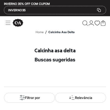
INVERNO 35% OFF COM CUPOM
INVERNO35
Ofertas
Compre por Departamento
Feminino
/
Home
Calcinha Asa Delta
Masculino
Infantil
Calçados
Mindse7
Calcinha asa delta
Plus Size
Até 20% off
buscas sugeridas
Até 40% off
Até 60% off
A partir de 60% off
Feminino
Em alta
Inverno
Alfaiataria
Novidades
Roupas
Filtrar por
Relevância
Blusas e Camisetas
Básicos