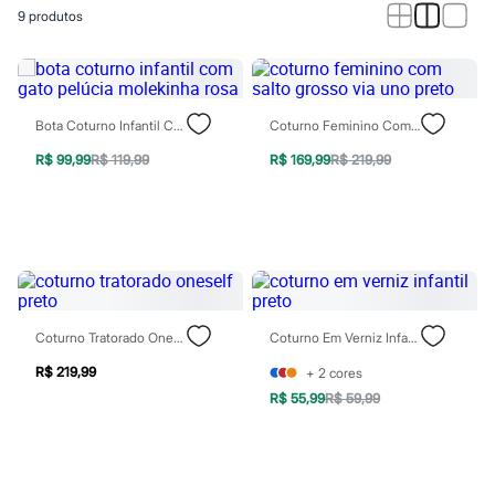
Calças
9
produtos
Casacos e Jaquetas
Jeans
Macacões
Saias
Shorts e Bermudas
Vestidos
Bota Coturno Infantil Com Gato Pelúcia Molekinha Rosa
Coturno Feminino Com Salto Grosso Via Uno Preto
Acessórios
Bolsas
R$ 99,99
R$ 119,99
R$ 169,99
R$ 219,99
Bonés e Chapéus
Bijoux
Cintos
Óculos
Relógios
Calçados
Botas
Chinelos
Coturno Tratorado Oneself Preto
Coturno Em Verniz Infantil Preto
Rasteirinhas
Sandálias
R$ 219,99
+
2
cores
Sapatilhas
Tênis
R$ 55,99
R$ 59,99
Marcas
City
Clock House
Mindset