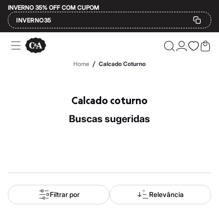
INVERNO 35% OFF COM CUPOM
INVERNO35
Ofertas
Compre por Departamento
Feminino
/
Home
Calcado Coturno
Masculino
Infantil
Calçados
Mindse7
Calcado coturno
Plus Size
Até 20% off
buscas sugeridas
Até 40% off
Até 60% off
A partir de 60% off
Feminino
Em alta
Inverno
Alfaiataria
Novidades
Roupas
Filtrar por
Relevância
Blusas e Camisetas
Básicos