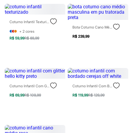
Sawary
Yessica
Moda esportiva
Acessórios
Coturno Infantil Texturizado
Blusas
Bota Coturno Cano Médio Masculina Em Pu Tratorada Preta
Calçados
+
2
cores
Leggings
R$ 239,99
Shorts e Bermudas
R$ 59,99
R$ 69,99
Tops
Moda íntima
Calcinhas
Cintas e Modeladores
Meias
Pijamas
Sutiãs e Tops
Moda praia
Coturno Infantil Com Glitter Hello Kitty Preto
Coturno Infantil Com Bordado Cerejas Off White
Biquínis
Maiôs
R$ 69,99
R$ 109,99
R$ 119,99
R$ 129,99
Saídas de praia
Personagens
Plus size
Blusas e Camisetas
Calças
Casacos e Jaquetas
Jeans