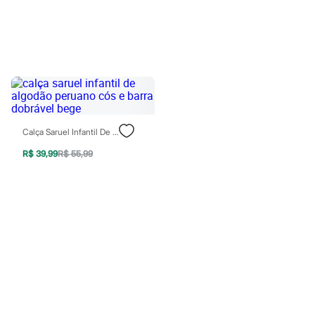
Sawary
Yessica
Moda esportiva
Acessórios
Blusas
Calçados
Leggings
Shorts e Bermudas
Tops
Moda íntima
Calcinhas
Calça Saruel Infantil De Algodão Peruano Cós E Barra Dobrável Bege
Cintas e Modeladores
Meias
R$ 39,99
R$ 55,99
Pijamas
Sutiãs e Tops
Moda praia
Biquínis
Maiôs
Saídas de praia
Personagens
Plus size
Blusas e Camisetas
Calças
Casacos e Jaquetas
Jeans