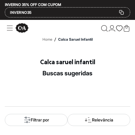
INVERNO 35% OFF COM CUPOM
INVERNO35
Ofertas
Compre por Departamento
Feminino
/
Home
Calca Saruel Infantil
Masculino
Infantil
Calçados
Mindse7
Calca saruel infantil
Plus Size
Até 20% off
buscas sugeridas
Até 40% off
Até 60% off
A partir de 60% off
Feminino
Em alta
Inverno
Alfaiataria
Novidades
Roupas
Filtrar por
Relevância
Blusas e Camisetas
Básicos