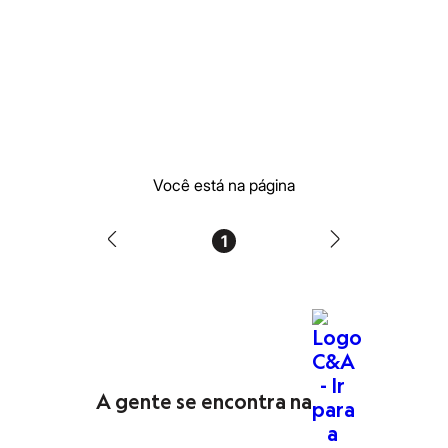
Moda esportiva
Shorts e Saias
Vestidos
Masculino
Em alta
Dia dos Pais
Inverno
Novidades
Roupas
Bermudas
Você está na página
Camisas
Calças
Camisetas e Regatas
Casacos e Jaquetas
1
Jeans
Polos
Acessórios
Bolsas e Mochilas
Chapéus e Bonés
Cintos
Carteiras
Óculos
A gente se encontra na
Relógios
Calçados
Botas