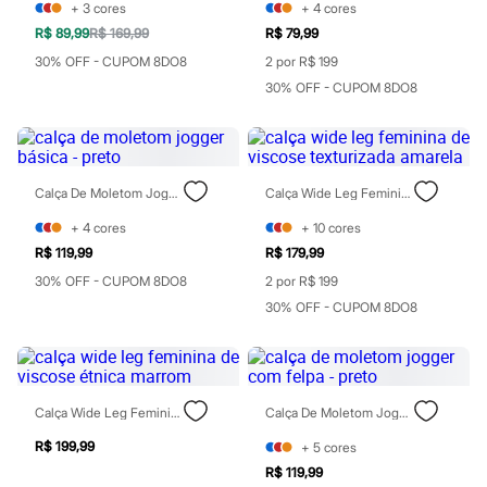
Chinelos
+
3
cores
+
4
cores
Sapatos
R$ 89,99
R$ 169,99
R$ 79,99
Sandálias e Papetes
30% OFF - CUPOM 8DO8
2 por R$ 199
Tênis
Moda esportiva
30% OFF - CUPOM 8DO8
Acessórios
Bermudas
Camisetas
Calças
Calçados
Calça De Moletom Jogger Básica - Preto
Calça Wide Leg Feminina De Viscose Texturizada Amarela
Regatas
Moda íntima
+
4
cores
+
10
cores
Cuecas
R$ 119,99
R$ 179,99
Meias
Pijamas
30% OFF - CUPOM 8DO8
2 por R$ 199
Moda praia
30% OFF - CUPOM 8DO8
Personagens
Plus size
Blusas e Camisetas
Calças
Camisas
Calça Wide Leg Feminina De Viscose Étnica Marrom
Calça De Moletom Jogger Com Felpa - Preto
Casacos e Jaquetas
Jeans
R$ 199,99
+
5
cores
Moda esportiva
R$ 119,99
Shorts e Bermudas