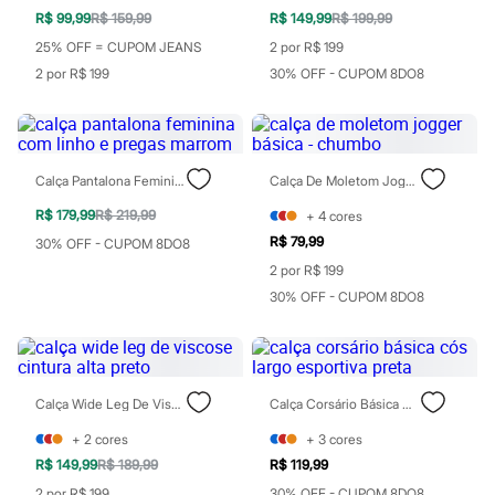
Patrulha Canina
R$ 99,99
R$ 159,99
R$ 149,99
R$ 199,99
Sonic
25% OFF = CUPOM JEANS
2 por R$ 199
Stitch
Beleza
2 por R$ 199
30% OFF - CUPOM 8DO8
Kits
Perfumes árabes
Novidades
Cabelos
Condicionador
Calça Pantalona Feminina Com Linho E Pregas Marrom
Calça De Moletom Jogger Básica - Chumbo
Escovas e Pentes
Finalizadores
R$ 179,99
R$ 219,99
+
4
cores
Shampoo
R$ 79,99
30% OFF - CUPOM 8DO8
Tratamento
2 por R$ 199
Cuidados com o corpo
Hidratante
30% OFF - CUPOM 8DO8
Protetor solar
Tratamento
Cuidados com o rosto
Esfoliante
Hidratante
Calça Wide Leg De Viscose Cintura Alta Preto
Calça Corsário Básica Cós Largo Esportiva Preta
Protetor solar
Tônicos
+
2
cores
+
3
cores
Maquiagens
R$ 149,99
R$ 189,99
R$ 119,99
Base
Batom
2 por R$ 199
30% OFF - CUPOM 8DO8