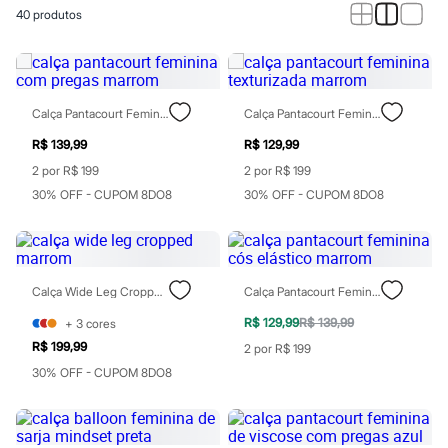
Calças
40
produtos
Casacos e Jaquetas
Jeans
Macacões
Saias
Shorts e Bermudas
Vestidos
Calça Pantacourt Feminina Com Pregas Marrom
Calça Pantacourt Feminina Texturizada Marrom
Acessórios
Bolsas
R$ 139,99
R$ 129,99
Bonés e Chapéus
2 por R$ 199
2 por R$ 199
Bijoux
30% OFF - CUPOM 8DO8
30% OFF - CUPOM 8DO8
Cintos
Óculos
Relógios
Calçados
Botas
Chinelos
Calça Wide Leg Cropped Marrom
Calça Pantacourt Feminina Cós Elástico Marrom
Rasteirinhas
R$ 129,99
R$ 139,99
+
3
cores
Sandálias
Sapatilhas
R$ 199,99
2 por R$ 199
Tênis
30% OFF - CUPOM 8DO8
Marcas
City
Clock House
Mindset