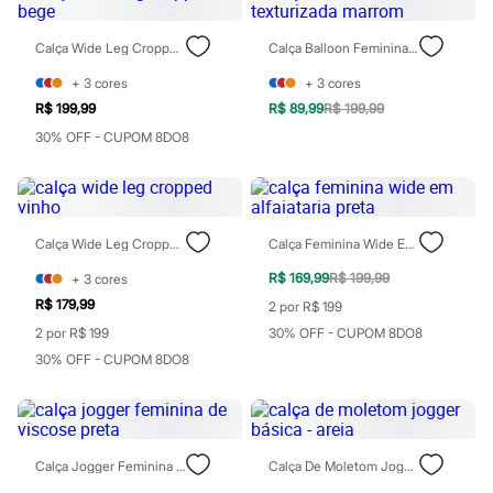
Moda esportiva
Shorts e Saias
Vestidos
Calça Wide Leg Cropped Bege
Calça Balloon Feminina Texturizada Marrom
Masculino
+
3
cores
+
3
cores
Em alta
Dia dos Pais
R$ 199,99
R$ 89,99
R$ 199,99
Inverno
30% OFF - CUPOM 8DO8
Novidades
Roupas
Bermudas
Camisas
Calças
Camisetas e Regatas
Calça Wide Leg Cropped Vinho
Calça Feminina Wide Em Alfaiataria Preta
Casacos e Jaquetas
R$ 169,99
R$ 199,99
+
3
cores
Jeans
Polos
R$ 179,99
2 por R$ 199
Acessórios
2 por R$ 199
30% OFF - CUPOM 8DO8
Bolsas e Mochilas
30% OFF - CUPOM 8DO8
Chapéus e Bonés
Cintos
Carteiras
Óculos
Relógios
Calçados
Calça Jogger Feminina De Viscose Preta
Calça De Moletom Jogger Básica - Areia
Botas