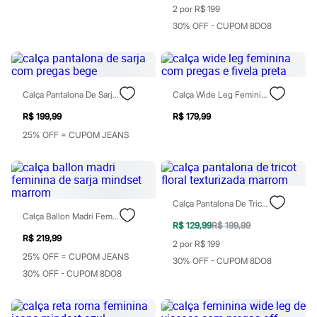
Todos os produtos
2 por R$ 199
Infantil
30% OFF - CUPOM 8DO8
Em alta
Arrumadinho para os meninos
Romântico para as meninas
Inverno
Novidades
Calça Pantalona De Sarja Com Pregas Bege
Calça Wide Leg Feminina Com Pregas E Fivela Preta
Roupas menina
0 a 24 meses
R$ 199,99
R$ 179,99
1 a 5 anos
4 a 12 anos
25% OFF = CUPOM JEANS
10 a 16 anos
Roupas menino
0 a 24 meses
1 a 5 anos
4 a 12 anos
Calça Pantalona De Tricot Floral Texturizada Marrom
10 a 16 anos
Calça Ballon Madri Feminina De Sarja Mindset Marrom
Acessórios
R$ 129,99
R$ 199,99
Recém-nascido
R$ 219,99
2 por R$ 199
Bolsas e Mochilas
25% OFF = CUPOM JEANS
Chapéus
30% OFF - CUPOM 8DO8
Calçados
30% OFF - CUPOM 8DO8
Botas
Chinelos
Pantufas