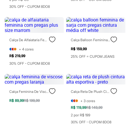
Blush
30% OFF - CUPOM 8DO8
Corretivo
Gloss
Pó facial
Sombras
Al Wataniah
Banderas
Calça De Alfaiataria Feminina Com Pregas Plus Size Marrom
Calça Balloon Feminina De Sarja Com Pregas Cintura Média Off White
Beleza C&A
Boca Rosa
R$ 159,99
+
4
cores
Bruna Tavares
R$ 219,99
Carolina Herrera
25% OFF = CUPOM JEANS
Ciclo
30% OFF - CUPOM 8DO8
Fran by Franciny Ehlke
Jean Paul Gaultier
Lancôme
Mari Maria
Mascavo
Calça Feminina De Viscose Com Pregas Laranja
Calça Reta De Plush Cintura Alta Esportiva - Preto
Niina Secrets
Océane
R$ 89,99
R$ 199,99
+
3
cores
Payot
R$ 119,99
R$ 149,99
Rabanne
Real Techniques
2 por R$ 199
Vizzela
30% OFF - CUPOM 8DO8
Vult