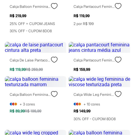
Sawary
Yessica
Calça Balloon Feminina De Sarja Mindset Preta
Calça Pantacourt Feminina De Viscose Com Pregas Azul
Moda esportiva
R$ 219,99
R$ 119,99
Acessórios
Blusas
25% OFF = CUPOM JEANS
2 por R$ 199
Calçados
30% OFF - CUPOM 8DO8
Leggings
Shorts e Bermudas
Tops
Moda íntima
Calcinhas
Calça De Laise Pantacourt Cintura Alta Preta
Calça Pantacourt Feminina Jeans Cintura Média Azul
Cintas e Modeladores
Meias
R$ 119,99
R$ 259,99
R$ 159,99
Pijamas
Sutiãs e Tops
Moda praia
Biquínis
Maiôs
Calça Balloon Feminina Texturizada Marrom
Calça Wide Leg Feminina De Viscose Texturizada Preta
Saídas de praia
Personagens
+
3
cores
+
10
cores
Plus size
R$ 89,99
R$ 199,99
R$ 149,99
Blusas e Camisetas
30% OFF - CUPOM 8DO8
Calças
Casacos e Jaquetas
Jeans