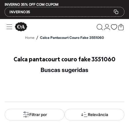
INVERNO 35% OFF COM CUPOM
INVERNO35
Ofertas
Compre por Departamento
Feminino
/
Home
Calca Pantacourt Couro Fake 3551060
Masculino
Infantil
Calçados
Mindse7
Calca pantacourt couro fake 3551060
Plus Size
Até 20% off
buscas sugeridas
Até 40% off
Até 60% off
A partir de 60% off
Feminino
Em alta
Inverno
Alfaiataria
Novidades
Roupas
Filtrar por
Relevância
Blusas e Camisetas
Básicos