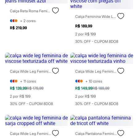
Rasteirinhas
Sandálias
Calça Reta Roma Feminina Jeans Mindset Azul
Tênis
Calça Feminina Wide Leg De Viscose Com Pregas Off White
Diversão
+
2
cores
Marcas
R$ 189,99
R$ 219,99
Baby Club
2 por R$ 199
Fifteen
30% OFF - CUPOM 8DO8
Miss Fifteen
Palomino
Moda íntima
Calcinhas
Cuecas
Meias
Calça Wide Leg Feminina De Viscose Texturizada Off White
Calça Wide Leg Feminina De Viscose Texturizada Vinho
Pijamas
Moda praia
+
11
cores
+
10
cores
Biquínis e Maiôs
R$ 139,99
R$ 179,99
R$ 149,99
R$ 169,99
Blusas de proteção
2 por R$ 199
2 por R$ 199
Sungas
Personagens
30% OFF - CUPOM 8DO8
30% OFF - CUPOM 8DO8
Bluey
Disney
Hello Kitty
Homem Aranha
Minecraft
Calça Wide Leg Feminina De Sarja Cropped Off White
Calça Pantalona Feminina De Tricot Off White
Naruto