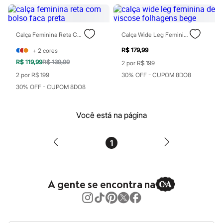
Perfumes
Perfumes femininos
Perfumes infantis
Perfumes masculinos
Calça Feminina Reta Com Bolso Faca Preta
Calça Wide Leg Feminina De Viscose Folhagens Bege
Todos os produtos
Mindse7
R$ 179,99
+
2
cores
Novidades
Blusas
R$ 119,99
R$ 139,99
2 por R$ 199
Calças
2 por R$ 199
30% OFF - CUPOM 8DO8
Casacos e Jaquetas
30% OFF - CUPOM 8DO8
Jeans
Saias
Shorts e Bermudas
Você está na página
T-shirt
Vestidos
Acessórios
1
Alfaiataria
Calçados
Guarda-roupa
Moda esportiva
Plus size
A gente se encontra na
Special Basics
Calçados
Novidades
Feminino