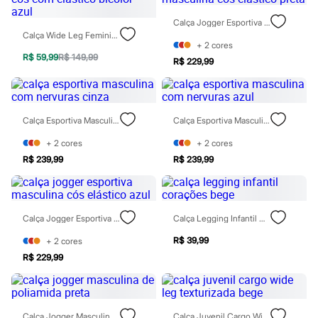
Sawary
Yessica
Calça Jogger Esportiva Masculina Cós Elástico Preta
Moda esportiva
Calça Wide Leg Feminina Cós Com Elástico Bicolor Azul
Acessórios
+
2
cores
Blusas
R$ 59,99
R$ 149,99
R$ 229,99
Calçados
Leggings
Shorts e Bermudas
Tops
Moda íntima
Calça Esportiva Masculina Com Nervuras Cinza
Calça Esportiva Masculina Com Nervuras Azul
Calcinhas
Cintas e Modeladores
+
2
cores
+
2
cores
Meias
R$ 239,99
R$ 239,99
Pijamas
Sutiãs e Tops
Moda praia
Biquínis
Calça Jogger Esportiva Masculina Cós Elástico Azul
Calça Legging Infantil Corações Bege
Maiôs
Saídas de praia
R$ 39,99
+
2
cores
Personagens
Plus size
R$ 229,99
Blusas e Camisetas
Calças
Casacos e Jaquetas
Jeans
Calça Jogger Masculina De Poliamida Preta
Calça Juvenil Cargo Wide Leg Texturizada Bege