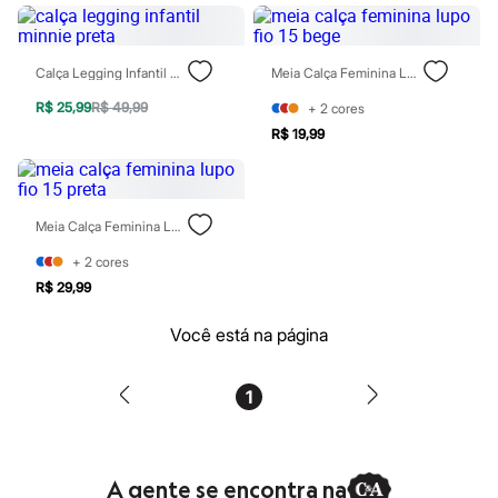
Chinelos
Sapatos
Sandálias e Papetes
Tênis
Calça Legging Infantil Minnie Preta
Meia Calça Feminina Lupo Fio 15 Bege
Moda esportiva
Acessórios
R$ 25,99
R$ 49,99
+
2
cores
Bermudas
R$ 19,99
Camisetas
Calças
Calçados
Regatas
Meia Calça Feminina Lupo Fio 15 Preta
Moda íntima
Cuecas
+
2
cores
Meias
Pijamas
R$ 29,99
Moda praia
Personagens
Você está na página
Plus size
Blusas e Camisetas
Calças
1
Camisas
Casacos e Jaquetas
Jeans
Moda esportiva
A gente se encontra na
Shorts e Bermudas