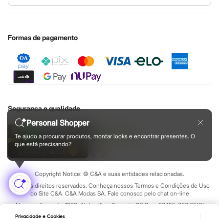
Nossas lojas
Especial Dia dos Pais
Patrulha Canina
Cupons de desconto
Configuração de cookies
Educação financeira
Sonic
Nossas lojas plus size
Cartão presente
Minha privacidade
Stitch
Sustentabilidade
Beleza
Sobre o cartão presente
Central de ética
Formas de pagamento
Kits
Perfumes árabes
Novidades
Cabelos
Condicionador
Escovas e Pentes
Finalizadores
Shampoo
Segurança e qualidade
Tratamento
Cuidados com o corpo
Personal Shopper
Hidratante
Te ajudo a procurar produtos, montar looks e encontrar presentes. O
Protetor solar
que está precisando?
Tratamento
Cuidados com o rosto
Esfoliante
Hidratante
Copyright Notice: © C&A e suas entidades relacionadas.
Protetor solar
Todos os direitos reservados. Conheça nossos Termos e Condições de Uso
Tônicos
do Site C&A. C&A Modas SA. Fale conosco pelo chat on-line
Maquiagens
Alameda Araguaia, 1222, Alphaville - Barueri - SP Cep: 06455-000 CNPJ
Base
45.242.914/0001-05
Batom
Privacidade e Cookies