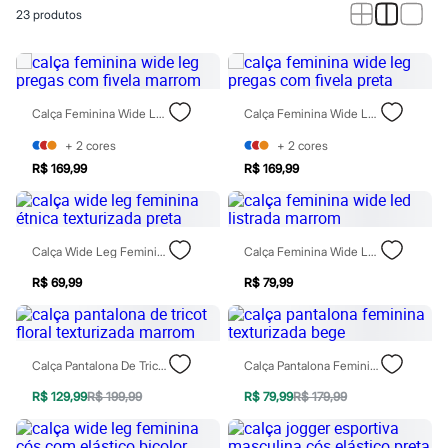
Calças
23
produtos
Casacos e Jaquetas
Jeans
Macacões
Saias
Shorts e Bermudas
Vestidos
Calça Feminina Wide Leg Pregas Com Fivela Marrom
Calça Feminina Wide Leg Pregas Com Fivela Preta
Acessórios
Bolsas
+
2
cores
+
2
cores
Bonés e Chapéus
R$ 169,99
R$ 169,99
Bijoux
Cintos
Óculos
Relógios
Calça Wide Leg Feminina Étnica Texturizada Preta
Calça Feminina Wide Led Listrada Marrom
Calçados
Botas
R$ 69,99
R$ 79,99
Chinelos
Rasteirinhas
Sandálias
Sapatilhas
Tênis
Calça Pantalona De Tricot Floral Texturizada Marrom
Calça Pantalona Feminina Texturizada Bege
Marcas
City
R$ 129,99
R$ 199,99
R$ 79,99
R$ 179,99
Clock House
Mindset