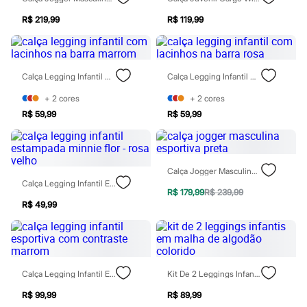
Moda esportiva
Shorts e Saias
R$ 219,99
R$ 119,99
Vestidos
Masculino
Em alta
Dia dos Pais
Calça Legging Infantil Com Lacinhos Na Barra Marrom
Calça Legging Infantil Com Lacinhos Na Barra Rosa
Inverno
Novidades
+
2
cores
+
2
cores
Roupas
Bermudas
R$ 59,99
R$ 59,99
Camisas
Calças
Camisetas e Regatas
Casacos e Jaquetas
Calça Jogger Masculina Esportiva Preta
Jeans
Calça Legging Infantil Estampada Minnie Flor - Rosa Velho
Polos
R$ 179,99
R$ 239,99
Acessórios
R$ 49,99
Bolsas e Mochilas
Chapéus e Bonés
Cintos
Carteiras
Óculos
Calça Legging Infantil Esportiva Com Contraste Marrom
Kit De 2 Leggings Infantis Em Malha De Algodão Colorido
Relógios
Calçados
R$ 99,99
R$ 89,99
Botas