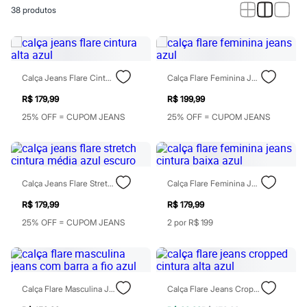
Novidades
38
produtos
Roupas
Blusas e Camisetas
Básicos
Calças
Casacos e Jaquetas
Jeans
Calça Jeans Flare Cintura Alta Azul
Calça Flare Feminina Jeans Azul
Macacões
Saias
R$ 179,99
R$ 199,99
Shorts e Bermudas
25% OFF = CUPOM JEANS
25% OFF = CUPOM JEANS
Vestidos
Acessórios
Bolsas
Bonés e Chapéus
Bijoux
Calça Jeans Flare Stretch Cintura Média Azul Escuro
Calça Flare Feminina Jeans Cintura Baixa Azul
Cintos
Óculos
R$ 179,99
R$ 179,99
Relógios
Calçados
25% OFF = CUPOM JEANS
2 por R$ 199
Botas
Chinelos
Rasteirinhas
Sandálias
Sapatilhas
Calça Flare Masculina Jeans Com Barra A Fio Azul
Calça Flare Jeans Cropped Cintura Alta Azul
Tênis