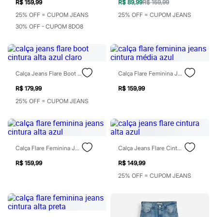
Marcas
R$ 159,99
R$ 89,99
R$ 159,99
City
25% OFF = CUPOM JEANS
25% OFF = CUPOM JEANS
Clock House
30% OFF - CUPOM 8DO8
Mindset
Sawary
Yessica
Moda esportiva
Acessórios
Blusas
Calça Jeans Flare Boot Cintura Alta Azul Claro
Calça Flare Feminina Jeans Cintura Média Azul
Calçados
Leggings
R$ 179,99
R$ 159,99
Shorts e Bermudas
25% OFF = CUPOM JEANS
Tops
Moda íntima
Calcinhas
Cintas e Modeladores
Meias
Calça Flare Feminina Jeans Cintura Alta Azul
Calça Jeans Flare Cintura Alta Azul
Pijamas
Sutiãs e Tops
R$ 159,99
R$ 149,99
Moda praia
Biquínis
25% OFF = CUPOM JEANS
Maiôs
Saídas de praia
Personagens
Plus size