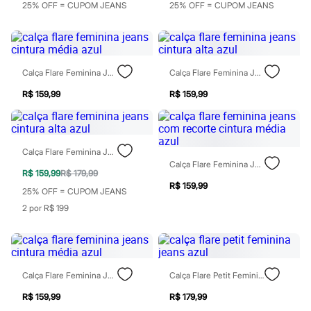
Óculos
25% OFF = CUPOM JEANS
25% OFF = CUPOM JEANS
Relógios
Calçados
Botas
Chinelos
Sapatos
Calça Flare Feminina Jeans Cintura Média Azul
Calça Flare Feminina Jeans Cintura Alta Azul
Sandálias e Papetes
Tênis
R$ 159,99
R$ 159,99
Moda esportiva
Acessórios
Bermudas
Camisetas
Calça Flare Feminina Jeans Cintura Alta Azul
Calças
Calça Flare Feminina Jeans Com Recorte Cintura Média Azul
Calçados
R$ 159,99
R$ 179,99
Regatas
R$ 159,99
25% OFF = CUPOM JEANS
Moda íntima
Cuecas
2 por R$ 199
Meias
Pijamas
Moda praia
Personagens
Plus size
Calça Flare Feminina Jeans Cintura Média Azul
Calça Flare Petit Feminina Jeans Azul
Blusas e Camisetas
Calças
R$ 159,99
R$ 179,99
Camisas