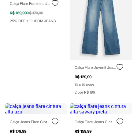
Blusas e Camisetas
Calça Flare Feminina Jeans Cintura Alta Preta
Calças
Casacos e Jaquetas
R$ 169,99
R$ 179,99
Jeans
25% OFF = CUPOM JEANS
Moda esportiva
Shorts e Saias
Vestidos
Masculino
Em alta
Dia dos Pais
Inverno
Novidades
Roupas
Calça Flare Juvenil Jeans Azul
Bermudas
R$ 129,99
Camisas
Calças
10 a 16 anos
Camisetas e Regatas
2 por R$ 199
Casacos e Jaquetas
Jeans
Polos
Acessórios
Bolsas e Mochilas
Calça Jeans Flare Cintura Alta Azul
Calça Flare Jeans Cintura Alta Sawary Preta
Chapéus e Bonés
Cintos
R$ 179,99
R$ 159,99
Carteiras