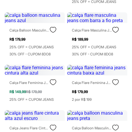
25% OFF = CUPOM JEANS
Casacos e Jaquetas
Jeans
Moda esportiva
Shorts e Bermudas
Todos os produtos
Infantil
Calça Balloon Masculina Jeans Azul
Calça Flare Masculina Jeans Com Barra A Fio Preta
Em alta
R$ 179,99
R$ 189,99
Arrumadinho para os meninos
Romântico para as meninas
25% OFF = CUPOM JEANS
25% OFF = CUPOM JEANS
Inverno
30% OFF - CUPOM 8DO8
30% OFF - CUPOM 8DO8
Novidades
Roupas menina
0 a 24 meses
1 a 5 anos
4 a 12 anos
10 a 16 anos
Calça Flare Feminina Jeans Cintura Alta Azul
Calça Flare Feminina Jeans Cintura Baixa Azul
Roupas menino
R$ 149,99
R$ 179,99
R$ 179,99
0 a 24 meses
1 a 5 anos
25% OFF = CUPOM JEANS
2 por R$ 199
4 a 12 anos
10 a 16 anos
Acessórios
Recém-nascido
Bolsas e Mochilas
Calça Jeans Flare Cintura Alta Azul Escuro
Calça Balloon Masculina Jeans Preta
Chapéus