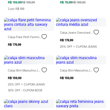
R$ 159,99
R$ 199,99
R$ 79,99
R$ 169,99
Hello Kitty
Homem Aranha
2 por R$ 199
Minecraft
Naruto
Patrulha Canina
Sonic
Stitch
Calça Jeans Oversized Cintura Média Azul
Beleza
Calça Flare Petit Feminina Jeans Cintura Alta Sawary Azul
Kits
R$ 179,99
Perfumes árabes
R$ 179,99
25% OFF = CUPOM JEANS
Novidades
Cabelos
Condicionador
Escovas e Pentes
Finalizadores
Shampoo
Calça Slim Masculina Jeans Azul
Calça Slim Masculina Jeans Azul
Tratamento
R$ 159,99
R$ 159,99
Cuidados com o corpo
Hidratante
25% OFF = CUPOM JEANS
Protetor solar
30% OFF - CUPOM 8DO8
Tratamento
Cuidados com o rosto
Esfoliante
Hidratante
Protetor solar