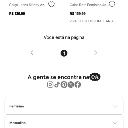
Tônicos
Calça Jeans Skinny Azul Claro
Calça Reta Feminina Jeans Sawary Preta
Maquiagens
R$ 139,99
R$ 159,99
Base
Batom
25% OFF = CUPOM JEANS
Blush
Corretivo
Gloss
Você está na página
Pó facial
Sombras
Al Wataniah
1
Banderas
Beleza C&A
Boca Rosa
Bruna Tavares
A gente se encontra na
Carolina Herrera
Ciclo
Fran by Franciny Ehlke
Jean Paul Gaultier
Lancôme
Mari Maria
Feminino
Mascavo
Niina Secrets
Blusas
Calças
Vestidos
Saias
Casacos
Moda Praia
Moda Íntima
Océane
Payot
Masculino