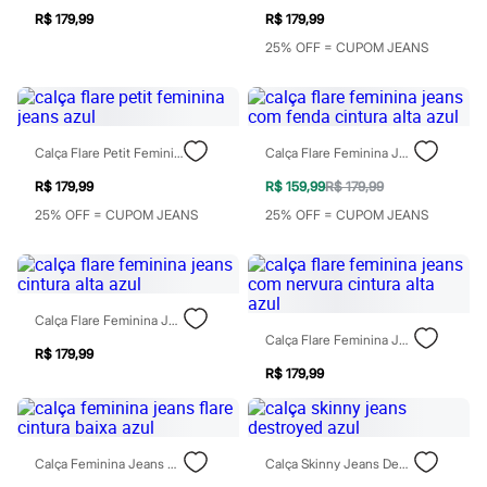
Calçados
R$ 179,99
R$ 179,99
Botas
25% OFF = CUPOM JEANS
Chinelos
Pantufas
Rasteirinhas
Sandálias
Tênis
Diversão
Calça Flare Petit Feminina Jeans Azul
Calça Flare Feminina Jeans Com Fenda Cintura Alta Azul
Marcas
R$ 179,99
R$ 159,99
R$ 179,99
Baby Club
Fifteen
25% OFF = CUPOM JEANS
25% OFF = CUPOM JEANS
Miss Fifteen
Palomino
Moda íntima
Calcinhas
Cuecas
Calça Flare Feminina Jeans Cintura Alta Azul
Meias
Calça Flare Feminina Jeans Com Nervura Cintura Alta Azul
Pijamas
R$ 179,99
Moda praia
R$ 179,99
Biquínis e Maiôs
Blusas de proteção
Sungas
Personagens
Bluey
Calça Feminina Jeans Flare Cintura Baixa Azul
Calça Skinny Jeans Destroyed Azul
Disney