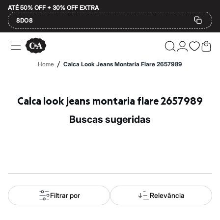
ATÉ 50% OFF + 30% OFF EXTRA
8DO8
Ofertas
Compre por Departamento
Feminino
/
Home
Calca Look Jeans Montaria Flare 2657989
Masculino
Infantil
Calçados
Mindse7
Calca look jeans montaria flare 2657989
Plus Size
2 calçados por R$189
buscas sugeridas
2 peças por R$199
3 lingeries por R$99
3 itens de beleza por R$129
Até 20% off
Até 40% off
Até 60% off
A partir de 60% off
Feminino
Em alta
Filtrar por
Relevância
Inverno
Alfaiataria